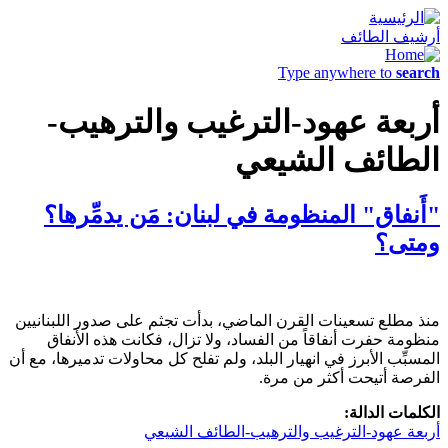
أرشيف الطائف
Type anywhere to
search
أربعة عهود-الترغيب والترهيب-
الطائف الشيعي
"أَنفاق" المنظومة في لبنان: مَن يدمِّرها؟
ومتى؟
منذ مطلع تسعينات القرن الماضي، بدأت تجثم على صدور اللبنانيين
منظومة حفرت أنفاقاً من الفساد، ولا تزال، فكانت هذه الأَنفاق
المسبِّب الأبرز في انهيار البلد، ولم تفلح كل محاولات تدميرها، مع أن
الفرصة أتيحت أكثر من مرة.
الكلمات الدالة:
أربعة عهود-الترغيب والترهيب-الطائف الشيعي