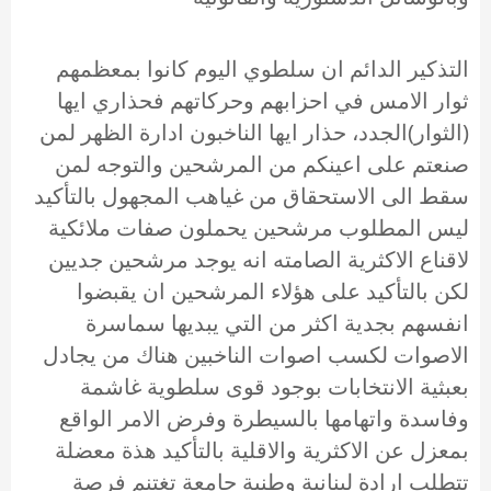
التذكير الدائم ان سلطوي اليوم كانوا بمعظمهم
ثوار الامس في احزابهم وحركاتهم فحذاري ايها
(الثوار)الجدد، حذار ايها الناخبون ادارة الظهر لمن
صنعتم على اعينكم من المرشحين والتوجه لمن
سقط الى الاستحقاق من غياهب المجهول بالتأكيد
ليس المطلوب مرشحين يحملون صفات ملائكية
لاقناع الاكثرية الصامته انه يوجد مرشحين جديين
لكن بالتأكيد على هؤلاء المرشحين ان يقبضوا
انفسهم بجدية اكثر من التي يبديها سماسرة
الاصوات لكسب اصوات الناخبين هناك من يجادل
بعبثية الانتخابات بوجود قوى سلطوية غاشمة
وفاسدة واتهامها بالسيطرة وفرض الامر الواقع
بمعزل عن الاكثرية والاقلية بالتأكيد هذة معضلة
تتطلب ارادة لبنانية وطنية جامعة تغتنم فرصة