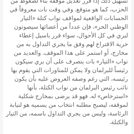
تسهيل ذلك إذا قرر تعديل موقفه بناء لضغوط من
الحزب، كما هو متوقع. وفي وقت بات معروفاً في
الحسابات الواقعية لمواقف نواب كتلة «التيار
الوطني الحر»، فإن عدداً من أعضائها سيصوتون
لبري في كل الأحوال، سواء قرر باسيل إعطاء
حرية الاقتراع لهم وفق ما يجري التداول به من
مخارج، أو استمر على هذا الموقف. والعديد من
نواب «التيار» بات يتصرف على أن بري سيكون
رئيساً للبرلمان ولا يمكن للمناورات التي يقوم بها
رئيسه، التي رغم وصفه العروض عليه بأن يكون
نائب رئيس البرلمان من نواب الكتلة، بأنها
«استرخاص» له. فهو قد يرضى بمخارج شكلية
لموقفه، ليصبح مطلبه انتخاب من يسميه هو لنيابة
الرئاسة، وليس من يجري التداول باسمه، من التيار
والكتلة.