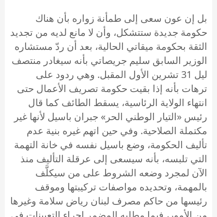
بل إن عون سعى إلى طمأنة زواره بأن هناك
حكومة جديدة ستتشكل، وأن لا مانع لديه من تجديد
الثقة بحكومة ميقاتي الحالية، بعد أن ردّ مستشاره
الوزير السابق سليم جريصاتي بأنه سيغادر منتصف
ليل 31 تشرين الأول المقبل. وهي ردود على
ترهات بأنه إذا بقيت حكومة تصريف الأعمال حتى
انتهاء الولاية الرئاسية، يسقط الطائف كما قال
رئيس «التيار الوطني الحر» جبران باسيل لأنها غير
مكتملة الصلاحية. وفي حين اتهم غيره بنية عدم
تأليف الحكومة، وضع باسيل نفسه في خانة التهمة
التي تلبسه، بأنه سيسعى إلى عرقلة التأليف منذ
الآن لمجرد وضعه الشروط على من سيكلَّف
بالمهمة، وتحديده مواصفات تركيبتها وموقف
رئيسها من حاكم مصرف لبنان رياض سلامة وغيرها
من الأمور، فيما مطلبه المضمر إجراء التعيينات في