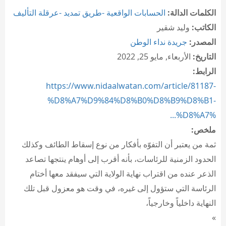
الكلمات الدالة:
الحسابات الواقعية -طريق تمديد -عرقلة التأليف
الكاتب:
وليد شقير
المصدر:
جريدة نداء الوطن
التاريخ:
الأربعاء, مايو 25, 2022
الرابط:
https://www.nidaalwatan.com/article/81187-
%D8%A7%D9%84%D8%B0%D8%B9%D8%B1-
%D8%A7%...
ملخص:
ثمة من يعتبر أن التفوّه بأفكار من نوع إسقاط الطائف وكذلك
الحدود الزمنية للرئاسات، بأنه أقرب إلى أوهام ينتجها تصاعد
الذعر عنده من اقتراب نهاية الولاية التي سيفقد معها أختام
الرئاسة التي ستؤول إلى غيره، في وقت هو معزول قبل تلك
النهاية داخلياً وخارجياً،
»