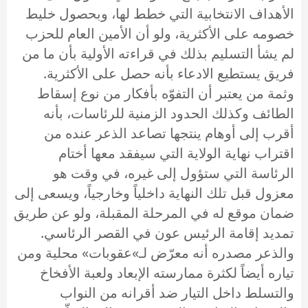
الأهداف الانتخابية التي خطط لها، وبحصول خليط
خصومه على الأكثرية، ولو أن الأمين العام للحزب
لم يشأ التسليم بذلك في قراءته الأولية بأن ما من
فريق يستطيع الادعاء بأنه حصل على الأكثرية.
وثمة من يعتبر أن التفوّه بأفكار من نوع إسقاط
الطائف وكذلك الحدود الزمنية للرئاسات، بأنه
أقرب إلى أوهام ينتجها تصاعد الذعر عنده من
اقتراب نهاية الولاية التي سيفقد معها أختام
الرئاسة التي ستؤول إلى غيره، في وقت هو
معزول قبل تلك النهاية داخلياً وخارجياً، ويسعى إلى
ضمان موقع له في المرحلة المقبلة، ولو عن طريق
تمديد إقامة الرئيس عون في القصر الرئاسي.
والذعر مصدره أنه معرّض لـ»عقوبات» محلية ومن
تياره أيضاً لكثرة ممارسته الإبعاد ولعبة الأفخاخ
والتسلط داخل التيار ضد أقرانه من النواب