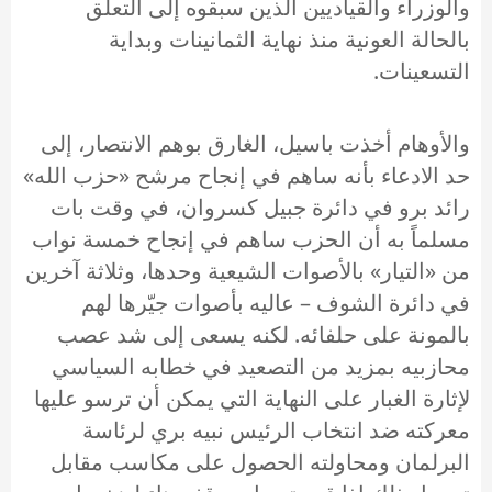
والوزراء والقياديين الذين سبقوه إلى التعلّق
بالحالة العونية منذ نهاية الثمانينات وبداية
التسعينات.
والأوهام أخذت باسيل، الغارق بوهم الانتصار، إلى
حد الادعاء بأنه ساهم في إنجاح مرشح «حزب الله»
رائد برو في دائرة جبيل كسروان، في وقت بات
مسلماً به أن الحزب ساهم في إنجاح خمسة نواب
من «التيار» بالأصوات الشيعية وحدها، وثلاثة آخرين
في دائرة الشوف – عاليه بأصوات جيّرها لهم
بالمونة على حلفائه. لكنه يسعى إلى شد عصب
محازبيه بمزيد من التصعيد في خطابه السياسي
لإثارة الغبار على النهاية التي يمكن أن ترسو عليها
معركته ضد انتخاب الرئيس نبيه بري لرئاسة
البرلمان ومحاولته الحصول على مكاسب مقابل