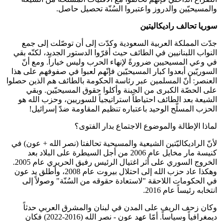
والمسيحيّين والدروز واعتبروا السُنّة تحصيل حاصل.
سوريا تحالف راديكاليتين
جدّت المملكة العربية السعودية وكدّت إلى أن توصّلت إلى جمع
النواب اللبنانيين في الطائف حيث أقرّوا الدستور الجديد، لكنّه بقي
في وعي المسيحيين ضرورةً لإنهاء الحرب وليس خياراً. ومع أنّ
السوريّين أبعدوا كبار المسيحيّين فإنّهم لعبوا في صفوفهم على هذا
العنصر: أنّ المسلمين عبر رئاسة الحكومة بالطائف هم الذين حصلوا
على الحصّة الكبرى من الجبنة وأكلوا حقوق المسيحيّين. وبقي
الشيعة بعد الطائف احتياطاً استراتيجياً للسوريين، وحزب الله هو
الحزب المسلّح الوحيد باعتباره تنظيم المقاومة ضدّ إسرائيل!
لماذا الإطالة والموضوع الاجتماع بدار الفتوى؟
لأنّ الراديكاليّتين الشيعية والمسيحية تحالفتا (نصر الله + عون) في
كنيسة مار مخايل عام 2006 من أجل السيطرة على البلاد بعد
الخروج السوري على أثر اغتيال الرئيس رفيق الحريري عام 2005.
وهكذا عاد حزب الله إلى احتلال بيروت عام 2008، وأطلق يد عون
في الحكومات اللاحقة "لاستعادة حقوقه من السُنّة" وصولاً إلى
انتخابه رئيساً عام 2016.
وكان زحف الريف على المدن في لبنان والمشرق العربي حدثاً
ديمغرافياً وسياساً. أمّا عهد عون - نصر الله (2016-2022) فكان