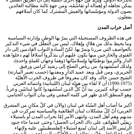
يمكن تجاهله أو إهماله أو تقاسُمُه، ومن جهةٍ ثالثة مطالبة العائدين
بصون الدولة ومؤسّساتها والعيش المشترك كما كان أسلافهم
يفعلون.
أصل خراب المدن
في هذه الظروف المستحيلة التي يمرّ بها الوطن وإدارته السياسية
وما يحيط بذلك من هلاكٍ وإهلاك، ليس من التعقّل في شيء التذكير
بالعواصف التي مررنا ونمرّ بها. لكنّ السادة النواب القادمين إلى دار
الفتوى والخارجين منها يكون عليهم أن يتذكّروا أسلافاً لهم دخلوا هذه
الدار والتزموا بوطنيّاتها وإسلاميّاتها (وهما وجهان لعُملةٍ واحدة)،
ولذلك استُشهدوا، من رياض الصلح إلى رشيد كرامي ورفيق
الحريري، ومن قبل وبعد عميد الدار ومفديها (حسب تعبير البيارتة)
الشيخ حسن خالد. وقد كان معروفاً في ظروف الحرب الأهليّة
(1975-1990) أن لا لقاء بين هويّة لبنان (اللبنانية) وانتمائه العربي
حسب توجُّه كثيرين. بيد أنّ كلَّ الذين استُشهدوا كانوا لبنانيّين وعرباً.
وهو المنطق الذي ظهر في كلمة المفتي وفي بيان النواب الختامي.
أكبر ما أصاب أهل السُنّة في لبنان (والآن في كلّ مكانٍ من المشرق
العربي) أنّ كلّ مشكلات لبنان الطائفية والسياسية تمركزت في
مدنهم وهم أهل المدن، وانتهى الأمر إمّا بخراب المدن أو باستيلاء
ريفيّي الطوائف على ذاك الخراب الجميل! وحتى عندما جاء جنود
الرئيس الأسد إلى لبنان لمنع استيلاء الفلسطينيّين عليه ولإنهاء
الصراع الداخلي فإنّهم تحالفوا مع الأقلّيّات المسلّحة من الشيعة