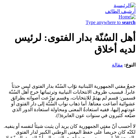
أرشيف الطائف
Type anywhere to
search
أهل السُنّة بدار الفتوى: لرئيس
لديه أخلاق
النوع:
مقالة
جمعُ مفتي الجمهورية اللبنانية نوّاب السُنّة بدار الفتوى ليس حدثاً
عابراً. فبسبب ظروف الانتخابات النيابية وترتيباتها خرج أهل السُنّة
قسمين: قسم لم يهتمّ للانتخابات، وقسم توزّعت أصواته بطرائق
عشوائية أضاعت معناها. أما ذهاب نواب السُنّة إلى دار الفتوى أو
عودتهم إليها، ففيه استعادةُ المعنى ومحاولة استعادة الدور الذي
ضيّعه كثيرون في سنوات عون الغابرة(!).
لا أحسب أنّ مفتي الجمهورية كان يريد أن يثبت شيئاً لنفسه أو ينفيه.
لكنّه كان حريصاً على حفظ المعنى الوطني الكبير لدار الفتوى
بالدرجة الأولى. ويريد من جهةٍ أُخرى التنبيه إلى أنّ الفريق السنّيّ لا