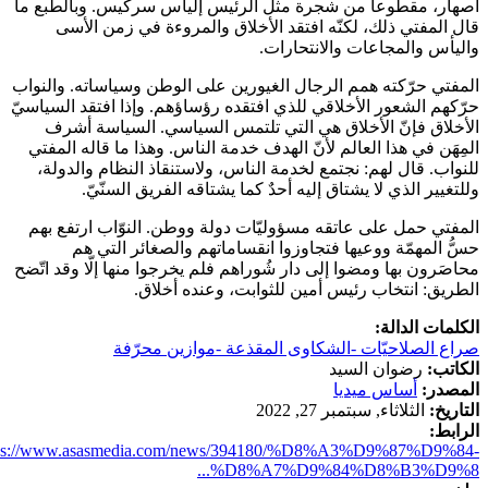
أصهار، مقطوعاً من شجرة مثل الرئيس إلياس سركيس. وبالطبع ما
قال المفتي ذلك، لكنّه افتقد الأخلاق والمروءة في زمن الأسى
واليأس والمجاعات والانتحارات.
المفتي حرّكته همم الرجال الغيورين على الوطن وسياساته. والنواب
حرّكهم الشعور الأخلاقي للذي افتقده رؤساؤهم. وإذا افتقد السياسيّ
الأخلاق فإنّ الأخلاق هي التي تلتمس السياسي. السياسة أشرف
المِهَن في هذا العالم لأنّ الهدف خدمة الناس. وهذا ما قاله المفتي
للنواب. قال لهم: نجتمع لخدمة الناس، ولاستنقاذ النظام والدولة،
وللتغيير الذي لا يشتاق إليه أحدٌ كما يشتاقه الفريق السنّيّ.
المفتي حمل على عاتقه مسؤوليّات دولة ووطن. النوّاب ارتفع بهم
حسُّ المهمّة ووعيها فتجاوزوا انقساماتهم والصغائر التي هم
محاصَرون بها ومضوا إلى دار شُوراهم فلم يخرجوا منها إلّا وقد اتّضح
الطريق: انتخاب رئيس أمين للثوابت، وعنده أخلاق.
الكلمات الدالة:
صراع الصلاحيّات -الشكاوى المقذعة -موازين محرّفة
الكاتب:
رضوان السيد
المصدر:
أساس ميديا
التاريخ:
الثلاثاء, سبتمبر 27, 2022
الرابط:
tps://www.asasmedia.com/news/394180/%D8%A3%D9%87%D9%84-
%D8%A7%D9%84%D8%B3%D9%8...