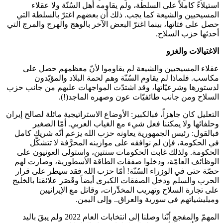
استيلاءً كاملاً على السلطة، ولم يقاومه أهل السُنّة ولا عقلاء
المسيحيين والشيعة كما يجب. ذلك أن بعضهم اغترّ بالسلطة التي
حصل على فتاتها، بينما اغترّ البعض الآخر بالوهج والهرج والمرج التي
أحدثها حزب السلاح.
الاغتيالات والغزو
عقلاء المسيحيين والشيعة لم يقاوموا لأنّ معظمهم حصل على
مكاسب. فلماذا لم يقاوم السُنّة وهم لحمة البلاد والمؤيّدون
لدستورها وشرعيّاتها، وقد اشتدّت المواجهات عليهم من جانب حزب
السلاح ومن جانب طائفيّات عون وصهره الماجد(!).
التعليل كان جاهزاً، فبالكبير: الأوضاع الاستراتيجية مائلة لصالح إيران
وحلفائها ولا يمكننا فعل شيء مع الغياب العربي. أمّا الصغير
فبالقول: رئيس الجمهورية يعاونه حزب الله يزعم أنّه شريك كامل
في الحكومة، فإن لم نوافقه على موازينه المحرَّفة لا تتشكّل
الحكومة. ولذلك غابت الحكومات سنتين، واستولى العونيون على
الوظائف العامّة، ودخلوا صفقات الطاقة الأسطورية، وصارت لهم
حصّة حتى في الوزراء السُنّة! أمّا حزب الله فقد سيطر على قرار
الحرب والسلم ودخل الصفقات الكبرى أيضاً وقَصَر علائقنا بالخليج
على تجارة السلاح وتهريب المخدِّرات، وقاتل مع الإيرانيين
وميليشياتهم في سورية والعراق.. وإلى اليمن.
المهمّ والمفجع أنّنا وصلنا إلى انتخابات العام 2022 ولم يبقَ باليد