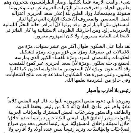
شيء، وألقت الأزمة علينا بكلكلها، وصار الطرابلسيون ينتحرون وهم
يطلبون الحياة، واخترقت سائر التيّارات الغريبة عن ديننا وعروبتنا
صفوفنا ومجتمعاتنا. وزاد الطين بلّة إعلان سعد الحريري اعتزاله
العمل السياسي. والمعروف أنّ شبكة الإدارة التي تركها لتيار
المستقبل مثل الباباراتزي، وقد ورثوا كلّ أمراض حالة التخثّر اللبنانية
والحريرية.. إلخ. ومن أجل تلك الظروف الاستثنائية ما كان الفائز في
الانتخابات النيابية مسروراً، ولا كان المهزوم مغروراً.
لقد دأبنا على الشكوى طوال أكثر من عشر سنوات. مرّة من
الاغتيالات في صفوفنا. ومرّة من غزو بيروت. ومرّة لتشكيل
الحكومات بالقمصان السود. ومرّة للفساد الكبير الذي يمارسه
الجميع ودخله سنّيّون. ومرّة لأنّ سعد الحريري غير كفوءٍ للمنصب
وقد أكله عون. ومرّة لأنّ السعوديين ما عادوا يساعدون كما كانوا
يفعلون. وعلى صورة هذه الشكاوى المقذعة جاءت نتائج الانتخابات،
وفي حالةٍ من الشرذمة يعلمها الله.
رئيس بلا أقارب وأصهار
ومن هنا تأتي دعوة مفتي الجمهورية للنواب. قال لهم المفتي كلاماً
عاديّاً وآخر غير عاديّ. العاديّ أنّه لا بدّ من رئيس يحفظ الثوابت
والطائف والدستور وشرعيّات العيش المشترك والعلاقات العربية
والدولية. وغير العاديّ قول المفتي للنوّاب: نريد رئيساً عنده أخلاق!
أخلاق المهمّة وأخلاق المسؤوليّة. نريد رئيساً نخلص معه من صراع
الصلاحيّات والطائفيّات. ونريد رئيساً ليس عنده أولاد ولا أقارب ولا