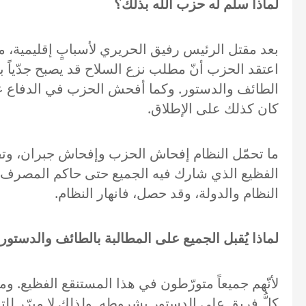
لماذا سلّم له حزب الله بذلك؟
بعد مقتل الرئيس رفيق الحريري لأسبابٍ إقليمية، ما
الطائف والدستور. وكما أفحش الحزب في الدفاع عن س
كان كذلك على الإطلاق.
ما تحمّل النظام إفحاش الحزب وإفحاش جبران، وتف
الفظيع الذي شارك فيه الجميع حتى حاكم المصرف الم
النظام والدولة، وقد حصل، فانهار النظام.
لماذا يُقبل الجميع على المطالبة بالطائف والدستور 
لأنّهم جميعاً متورّطون في هذا المستنقع الفظيع. وم
كلُّ فريق على الدستور بشروطه. ولذلك لا مبرّر للت