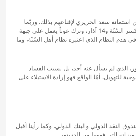
ن استماتة سعد الحريري لإقناعهم بذلك. وربّما
اعتقد الحزب أنّ مطلب نزع السلاح قد يصبح جدّياً بعد حرب عام 2006 بالذات. ولذلك احتلّ الحزب بيروت لكسر السُنّة و14 آذار، وترك عوناً يعمل على جبهة
هدم النظام الذي اعتبره نظام أهل السُنّة، وما
، الذي لم يسأل عنه أحد، بل بسبب الفساد
للتهويل، أمّا الواقع فهو إرادة الاستيلاء على
دوق النقد الدولي والبنك الدولي. وكما رأينا أقبل
ميزاته التي فهمها من الدستور.