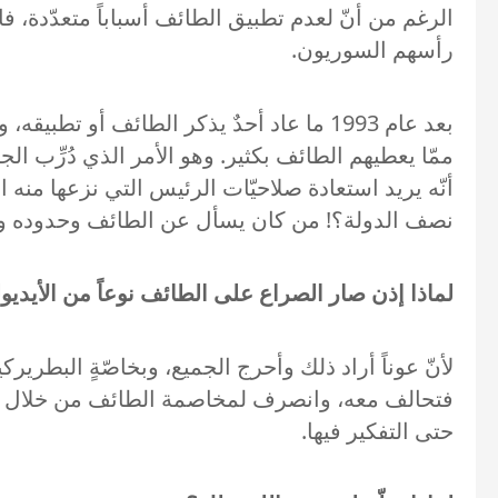
الرغم من أنّ لعدم تطبيق الطائف أسباباً متعدّدة، فال
رأسهم السوريون.
بعد عام 1993 ما عاد أحدٌ يذكر الطائف أ
ممّا يعطيهم الطائف بكثير. وهو الأمر الذي دُرِّب
أنّه يريد استعادة صلاحيّات الرئيس التي نزعها منه 
نصف الدولة؟! من كان يسأل عن الطائف وحدوده وص
لماذا إذن صار الصراع على الطائف نوعاً من الأيدي
لأنّ عوناً أراد ذلك وأحرج الجميع، وبخاصّةٍ البطريرك
فتحالف معه، وانصرف لمخاصمة الطائف من خلال مخاص
حتى التفكير فيها.