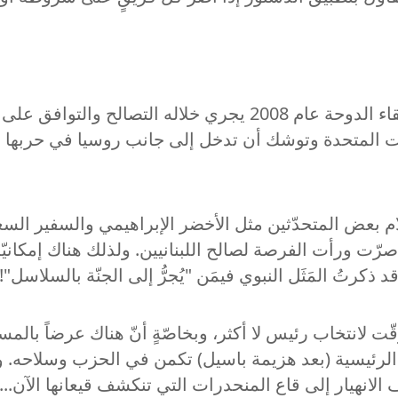
ما نحن مقبلون عليه في أحسن الحالات، هو لقاءٌ كلقاء الدوحة عا
ات المتحدة وتوشك أن تدخل إلى جانب روسيا في حربها ع
 ذكرتُ المَثَل النبوي فيمَن "يُجرُّ إلى الجنّة بالسلاسل"!
 لانتخاب رئيس لا أكثر، وبخاصّةٍ أنّ هناك عرضاً بالمسا
ه الرئيسية (بعد هزيمة باسيل) تكمن في الحزب وسلاحه.
ف الانهيار إلى قاع المنحدرات التي تنكشف قيعانها الآن... 