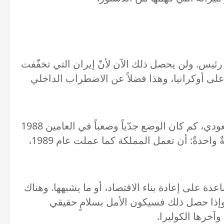
م 2008 يجري خلاله التصالح والتوافق على رئيس. ولن يحصل ذلك الآن لأنّ إيران التي تخفّفت
لى أوكرانيا، وهذا فضلاً عن الاضطراب الداخلي
في احتفال السفير السعودي بالطائف أدركنا من كلام بعض المتحدّثين مثل الأخضر الإبراهيمي والسفير السعودي، كم كان الوضع جدّياً وصعباً في العامين 1988
و1989 حين كانت عدّة حروب ناشبة. لكنّ المملكة أصرّت ورأت الفرصة لصالح اللبنانيين. ولذلك هناك إمكانيّةٌ واحدةٌ: أن تعمل المملكة كما عملت عام 1989،
عدة على إعادة بناء الاقتصاد، أو ما يشبهها. وهناك
 وإذا حصل ذلك فسيكون الأمل بسلامٍ حقيقي
وآخرها الكوليرا.