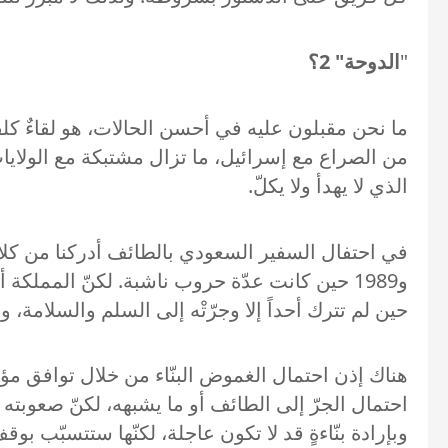
"
الدوحة" 2؟
من الصراع مع إسرائيل، ما تزال مشتبكة مع الولاي
الذي لا يهدأ ولا يكلّ.
حين لم تترك أحداً إلا وجرّتْه إلى السلم والسلامة، وقد
هناك إذن احتمال الغموض البنّاء من خلال توافق مؤقّت
احتمال الجرّ إلى الطائف أو ما يشبهه، لكنّ صعوبت
وبإرادة بنّاءةٍ قد لا تكون عاجلة، لكنّها ستتسبّب بوق