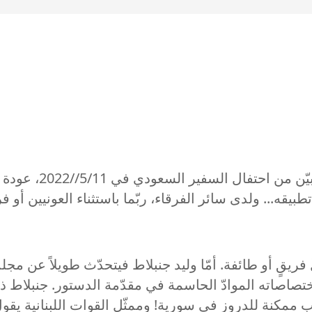
لا أدري فلكلٍّ وجهة ن
 تطبيقه... ولدى سائر الفرقاء، ربّما باستثناء العونيين أ
فريقٍ أو طائفة. أمّا وليد جنبلاط فيتحدّث طويلاً عن مج
تصاصاته الموادّ الحاسمة في مقدّمة الدستور. جنبلاط 
مكنة للدروز في سورية! وممثّل القوات اللبنانية يقول 