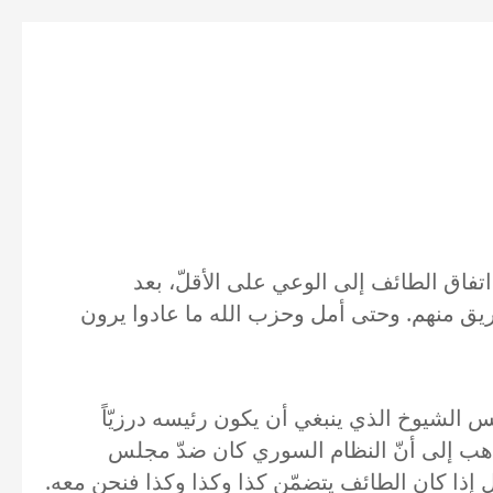
ظره، لكن هناك بلا شكّ، كما يتبيّن من احتفال السفير السعودي في 5/11//2022، عودة اتفاق الطائف إلى الوعي على الأقلّ، بعد
و فريق منهم. وحتى أمل وحزب الله ما عادوا يرون
لس الشيوخ الذي ينبغي أن يكون رئيسه درزيّاً
ذهب إلى أنّ النظام السوري كان ضدّ مجلس
إذا كان الطائف يتضمّن كذا وكذا وكذا فنحن معه.