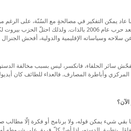
 عاد يمكن التفكير في مصالحةٍ مع السُنّة، على الرغم م
لاحه وسياساته الإقليمية والدولية، أفحش الجنرال في 
حّش سائر الحلفاء، فانكسر، ليس بسبب مخالفة الدستور
ركزي وأباطرة المصارف. فالعداء للطائف كان أيديولوجية 
الآن؟
ا بقي شيء يمكن قوله، ولا برنامج أو فكرة إلّا مطالب صن
فاؤل بتطبيق الدستور إذا أصرَّ كلّ فريقٍ على شروطه أو 