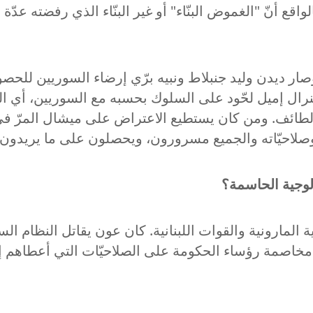
واقع أنّ "الغموض البنّاء" أو غير البنّاء الذي رفضته عدّ
و تطبيقه، وصار ديدن وليد جنبلاط ونبيه برّي إرضاء السوريين
 الجنرال إميل لحّود على السلوك بحسبه مع السوريين، أي
الطائف. ومن كان يستطيع الاعتراض على ميشال المرّ في وز
لاحيّاته والجميع مسرورون، ويحصلون على ما يريدون؟
ولوجية الحاسمة؟
ية المارونية والقوات اللبنانية. كان عون يقاتل النظام ال
مة رؤساء الحكومة على الصلاحيّات التي أعطاهم إيّاه