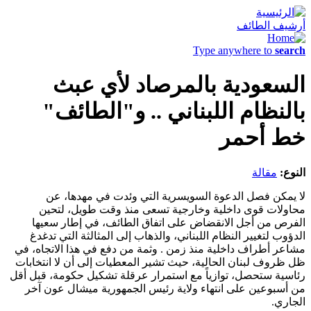
أرشيف الطائف
Type anywhere to
search
السعودية بالمرصاد لأي عبث
بالنظام اللبناني .. و"الطائف"
خط أحمر
النوع:
مقالة
لا يمكن فصل الدعوة السويسرية التي وئدت في مهدها، عن
محاولات قوى داخلية وخارجية تسعى منذ وقت طويل، لتحين
الفرص من أجل الانقضاض على اتفاق الطائف، في إطار سعيها
الدؤوب لتغيير النظام اللبناني، والذهاب إلى المثالثة التي تدغدغ
مشاعر أطراف داخلية منذ زمن . وثمة من دفع في هذا الاتجاه، في
ظل ظروف لبنان الحالية، حيث تشير المعطيات إلى أن لا انتخابات
رئاسية ستحصل، توازياً مع استمرار عرقلة تشكيل حكومة، قبل أقل
من أسبوعين على انتهاء ولاية رئيس الجمهورية ميشال عون آخر
الجاري.