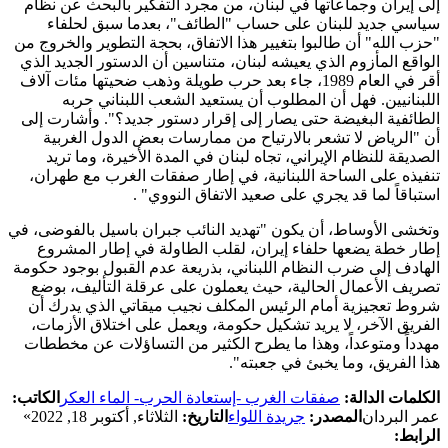
إلى إيران وجماعاتها في لبنان، من مجرد التفكير بالبحث عن نظام
سياسي جديد للبنان على حساب "الطائف"، بعدما سبق لحلفاء
"حزب الله" أن طالبوا بتغيير هذا الاتفاق، بحجة التطوير والخروج من
الواقع المأزوم الذي يعيشه لبنان، متناسين أن الدستور الجديد الذي
أقر في العام 1989، جاء بعد حرب طويلة وذهب ضحيتها مئات آلاف
اللبنانيين. فهل أن المطلوب أن يستعيد الشعب اللبناني حربه
الطائفية البغيضة حتى يصار إلى إقرار دستور جديد؟". وأشارت إلى
أن "الرياض لا تشعر بالارتياح من ممارسات بعض الدول الغربية
الصديقة للنظام الإيراني، تجاه لبنان في المدة الأخيرة، وما تريد
تنفيذه على الساحة اللبنانية، في إطار صفقات الغرب مع طهران،
استباقاً لما قد يجري على صعيد الاتفاق النووي" .
وتخشى الأوساط، أن يكون "تهديد النائب جبران باسيل بالفوضى، في
إطار خطة يضعها حلفاء إيران، لقلب الطاولة في إطار المشروع
الهادف إلى ضرب النظام اللبناني، بذريعة عدم القبول بوجود حكومة
تصريف الأعمال الحالية، حيث يعملون على عرقلة التأليف، بوضع
شروط تعجيزية أمام الرئيس المكلف نجيب ميقاتي الذي يدرك أن
الفريق الآخر، لا يريد تشكيل حكومة، ويعمل على اختلاق الأزمات،
مهدداً ومتوعداً، وهذا ما يطرح الكثير من التساؤلات عن مخططات
هذا الفريق، وما يخبئ في جعبته".
الكلمات الدالة:
صفقات الغرب -إستعادة الحرب- الماء العكر
الكاتب:
»
عمر البردان
المصدر:
جريدة اللواء
التاريخ:
الثلاثاء, أكتوبر 18, 2022
الرابط: