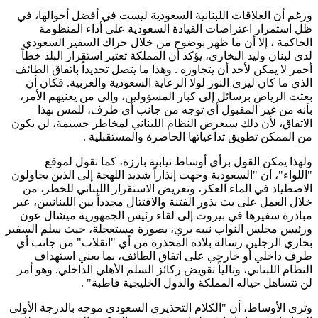
ورغم أن العلاقات اللبنانية السعودية ليست في أفضل أحوالها، في
ظل استمرار اعتراضات القيادة السعودية على أداء المنظومة
الحاكمة ، إلا أن ما ظهر بوضوح من خلال حراك السفير السعودي
لدى لبنان وليد البخاري، يؤكد أن المملكة تعتبر استقرار البلد خطاً
أحمر لا يمكن لأحد أن يتجاوزه . وهذا ما يتصل تحديداً باتفاق الطائف
الذي ما كان ليرى النور لولا الرعاية السعودية والعربية. فكان أن
بعثت الرياض برسائل إلى كبار المسؤولين، وإلى من يعنيهم الأمر،
بأنه من غير المقبول أي توجه من جانب أي طرف، للمس بهذا
الاتفاق، لأن ذلك سيعرض النظام اللبناني لمخاطر جسيمة، لن يكون
من الممكن تطويق تداعياتها الحاضرة والمستقبلية .
ولهذا يمكن القول برأي أوساط نيابية بارزة، كما تقول لموقع
"اللواء"، أن "السعودية وجهت إنذاراً شديد اللهجة إلى الذين يحاولون
الاصطياد في الماء العكر، وتعريض الاستقرار اللبناني للخطر، من
خلال العمل على بث بذور الفتنة والاقتتال مجدداً بين اللبنانيين، عبر
مبادرة سفيرها في بيروت إلى لقاء رئيس الجمهورية ميشال عون
ورئيس مجلس النواب نبيه بري، بصورة مستعجلة، حيث سلم السفير
بخاري الرجلين رسالة بلاده المحذرة من أي "انقلاب" من جانب أي
طرف داخلي أو خارجي على اتفاق الطائف، بما يعني استهداف
النظام اللبناني، وتالياً تقويض ركائز السلم الأهلي الداخلي. وهو أمر
لن تتساهل حياله المملكة والدول الخليجية قاطبة" .
وترى الأوساط، أن "الكلام التحذيري السعودي موجه بالدرجة الأولى