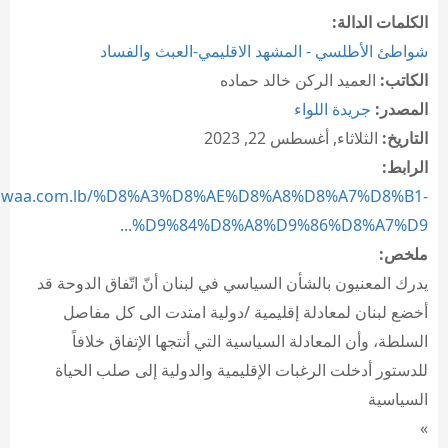
الكلمات الدالة:
شواطئ الأطلسي - المشهد الاقليمي-العبث والفساد
الكاتب:
العميد الركن خالد حماده
المصدر:
جريدة اللواء
التاريخ:
الثلاثاء, أغسطس 22, 2023
الرابط:
/aliwaa.com.lb/%D8%A3%D8%AE%D8%A8%D8%A7%D8%B1-
%D9%84%D8%A8%D9%86%D8%A7%D9...
ملخص:
يدرك المعنيون بالشأن السياسي في لبنان أنّ اتّفاق الدوحة قد
أخضع لبنان لمعادلة إقليمية /دولية امتدت الى كل مفاصل
السلطة، وأن المعادلة السياسية التي أنتجها الإتفاق خلافاً
للدستور أدخلت الرغبات الإقليمية والدولية إلى صلب الحياة
السياسية
»