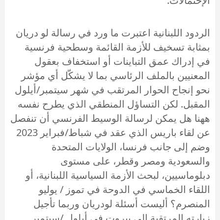
الإحتمالات.
الردود اللبنانية اعتبرت ما ورد في رسالة لو دريان
بمثابة تسخيف للأزمة القائمة وسطحية فرنسية
في إدراك عمق التباينات أو استخفاف بعقول
المعنيين بالملف الرئاسي بما لا يشكّل أي مؤشر
نحو إنجاح الحوار المرتقب في شهر سيتمبر/أيلول
المقبل. لكن التساؤل المنطقي الذي يطرح نفسه
ههنا هل يمكن لرسالة الوسيط الفرنسي أن تنفصل
عن لقاء باريس الذي عقد في شباط/فبراير 2023
وضم إلى جانب فرنسا، الولايات المتحدة
والسعودية ومصر وقطر، على مستوى
دبلوماسيين، لبحث الأزمة السياسية اللبنانية، أو
اللقاء الخماسي في الدوحة في تموز / يوليو
المنصرم؟ أليست أسئلة لودريان وربما تأجيل
زيارته المرتقبة الى بيروت في أيلول /سبتمبر