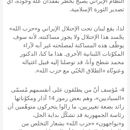
النظام الإيراني يصبح بخطر بفقدان علة وجوده، أي
تصدير الثورة الإسلامية.
لذا، يقع لبنان تحت الإحتلال الإيراني و«حزب الله»
يجّسد هذا الإحتلال ولا يجوز مساكنته، لأنه سوف
يوظّف هذه المساكنة لمصلحته غير آبه لآراء
المكوّنات اللبنانية الأخرى. هذا ما كنا، الدكتور
محمد شطح وأنا، قد توصلنا إليه قبيل اغتياله
وعنونّاه «الطلاق الحُبّي مع حزب الله».
4- مُؤسف أنّ من يطلقون على أنفسمهم مُسمّى
«السياديين»، وهم بعض رموز 14 آذار ومكوّناتها
زائد بضعة تغييريين، ما زالوا يتحركون متوهّمين أن
رئاسة الجمهورية قد تشكّل بداية الحل،
و«يواجهون» «حزب الله» بشعار التخلص من