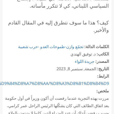
السياسي اللبناني، كي لا تتكرر مأساته.
كيف؟ هذا ما سوف نتطرق إليه في المقال القادم
والأخير.
الكلمات الدالة:
تجمّع وازن-طموحات العدو -حرب شعبية
الكاتب:
د. توفيق الهندي
المصدر:
جريدة اللواء
التاريخ:
الجمعة, سبتمبر 8, 2023
الرابط:
A7%D9%84%D8%A7%D8%AA/%D8%A3%D8%B1%D8%B4%D9...
ملخص:
مررت بهذه التجربة عندما رفضت أن أكون وزيراً في أول حكومة
بعد اتفاق الطائف التي كان يشكّلها الرئيس الراحل عمر كرامي،
وسبب رفضي آنذاك أن عدد الوزراء الذين كانوا لا يدينون بالولاء