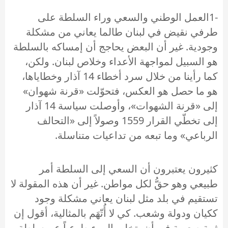
-1العمل الوطني والسعي وراء السلطة على
طرفي نقيض في لبنان طالما يعاني من مشكلة
وجودية. غير أن البعض يحاجج أن إمساكه بالسلطة
هو السبيل لمواجهة الأعداء وخلاص لبنان. ولكن،
كما رأينا من خلال سرد أخطاء 14 آذار وخطاياها،
هو ما حصل هو العكس، فتحوّلت «قرنة شهوان»
إلى «قرنة الشهوات»، وأوصلت سياسة 14 آذار
إلى تخطّي القرار 1559 وصولاً إلى «التحالف
الرباعي» وما تبعه من تداعيات متناسلة.
كثيرون يعتبرون أن السعي إلى السلطة أمر
طبيعي وهو حقُّ لكل مواطن. غير أن هذه المقولة لا
تستقيم في بلد مثل لبنان يعاني مشكلة وجود
ككيان ودولة وشعب. كي لا أُتّهَم بالمثالية، أقول إن
ثمة صعوبة في أن يتخلى المرء طوعياً عن سلطة