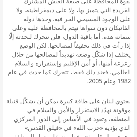
بقوة للمحافظة على صيغة العيش المشترك
الفريدة التي يتميز بها، ولا على ديمقراطيته، ولا
على الوجود المسيحي الحر فيه. وحدها دولة
الفاتيكان دون سواها تهتم بالمحافظة عليه وعلى
سماته هذه. أما باقية الدول، فلن تتحرك لنجدته إلّا
إذا رأت في ذلك تحقيقاً لمصالحها. لكن الوضع
يختلف إذا شكّل وضعه تهديداً لمصالحها من خلال
زعزعة أمنها، أو أمن الإقليم وإستقراره والسلام
العالمي، فعند ذلك فقط، تتحرك كما حدث في عام
1982 وعام 2005.
يحتوي لبنان على طاقة كبيرة يمكن أن يشكّل قنبلة
موقوتة تهدّد الاستقرار والأمن والسلام في
المنطقة، وتعود في الأساس إلى الدور المركزي
الذي يؤديه «حزب الله» في «فيلق القدس»
و«محور المقاومة» وخطورته على دول المنطقة