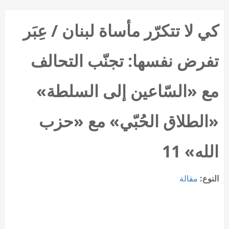
كي لا تتكرّر مأساة لبنان / عِبَر
تفرض نفسها: تجنّب التحالف
مع «السّاعين إلى السلطة»
«الطلاق الحُبّي» مع «حزب
الله» 11
النوع:
مقالة