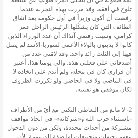
تلوح في أفقه. وقد مررت بهذه التجربة عندما
رفضت أن أكون وزيراً في أول حكومة بعد اتفاق
الطائف التي كان يشكّلها الرئيس الراحل عمر
كرامي، وسبب رفضي آنذاك أن عدد الوزراء الذين
كانوا لا يدينون بالولاء الأعمى لسوريا-الأسد لم يصل
فيها إلى الثلث زائد واحد. وقد لامَني عدد من
أصدقائي على فعلتي هذه. وإلى يومنا هذا، أعتبر
أن قراري كان في محله، ولم أندم على اتخاذه لا
في الماضي ولا في الحاضر. ولو تكررت الظروف
لكان موقفي هو نفسه.
2- لا مانع من التعاطي التكتي مع أيّ من الأطراف
-بإستثناء حزب الله و«شركائه»- في اتخاذ مواقف
مشتركة من أحداث محددة، ولكن من دون الدخول
معهم بجبهات وتجمعات لها صفة الديمومة، لأن