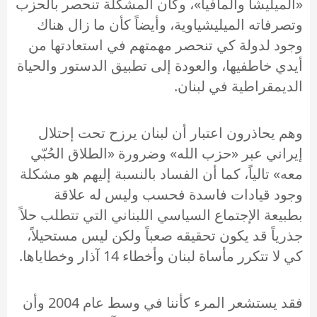
«الميليشا والمافيا»، وكأن المشكلة تنحصر بالحزب
وتصرفاته الميليشياوية، وأيضاً كأن ما زال هناك
وجود لدولة كي تنحصر مهمتهم في استعادتها من
أيدي خاطفيها، والعودة إلى تطبيق الدستور والحياة
الديمقراطية في لبنان.
وهم يحاذرون اعتبار أن لبنان يرزح تحت إحتلال
إيراني عبر «حزب الله» وضرورة «الطلاق الحُبّي
معه» تالياً، كما أن الفساد بالنسبة إليهم هو مشكلة
وجود قيادات فاسدة فحسب وليس له علاقة
بطبيعة الإجتماع السياسي اللبناني التي تتطلب حلاً
جذرياً قد يكون تحقيقه صعباً ولكن ليس مستحيلاً،
كي لا تتكرر مأساة لبنان وأخطاء 14 آذار وخطاياها.
فقد يستشعر المرء كأننا في وسط عام 2004 وأن