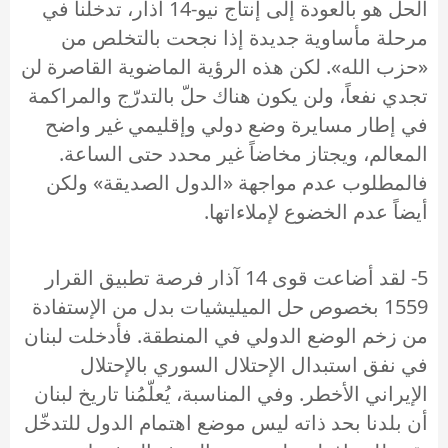
الحل هو بالعودة إلى إنتاج نيو-14 آذار، تدخلنا في
مرحلة مأساوية جديدة إذا نجحت بالتخلص من
«حزب الله». لكن هذه الرؤية الماضوية القاصرة لن
تجدي نفعاً، ولن يكون هناك حلّ بالتدرّج والمراكمة
في إطار مسايرة وضع دولي وإقليمي غير واضح
المعالم، ويجتاز مخاضاً غير محدد حتى الساعة.
فالمطلوب عدم مواجهة «الدول الصديقة» ولكن
أيضاً عدم الخضوع لإملاءاتها.
5- لقد أضاعت قوى 14 آذار فرصة تطبيق القرار
1559 بخصوص حل الميليشيات بدل من الإستفادة
من زخم الوضع الدولي في المنطقة. فأدخلت لبنان
في نفق استبدال الإحتلال السوري بالإحتلال
الإيراني الأخطر. وفي المناسبة، يُعلّمُنا تاريخ لبنان
أن بلدنا بحد ذاته ليس موضع اهتمام الدول للتدخّل