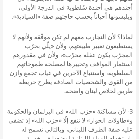
أجندهم هي أجندة سُلطوية في الدرجة الأولى،
ويلبسونها أحياناً بحسب حاجتهم صفة «السيادية».
لماذا؟ لأن التجارب معهم لم تكن موفّقة ولأنهم لا
يستطيعون تغيير طبيعتهم، ولأن «يلّي بجرّب
المجرّب بكون عقله مخرّب»، ولأن في مقدورهم
استثمار المواقف وتجييرها لمصلحة طموحاتهم
السلطوية، واستتباع الآخرين في غياب تجمع وازن
من القوى والشخصيات الصادقة يطرح خريطة
طريق لخلاص لبنان واضحة.
3- لأن مساكنة «حزب الله» في البرلمان والحكومة
و«طاولات الحوار» لا تنفع إلّا «حزب الله» إذ تضفي
عليه صفة الطرف اللبناني، وبالتالي تسمح له
باستخدام الدولة اللبنانية لوضعها في خدمة