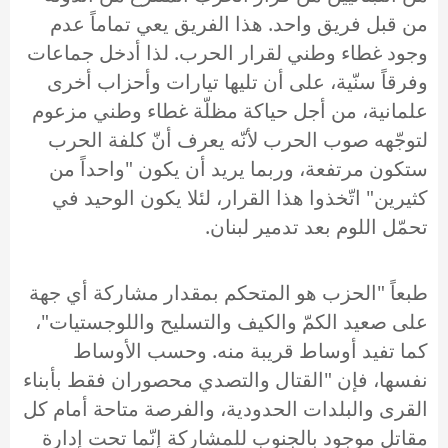
من قبل فريق واحد. هذا الفريق يعي تماماً عدم
وجود غطاء وطني لقرار الحرب. لذا أدخل جماعات
وفرقاً سنّية، على أن تليها تيارات وأحزاب أخرى
علمانية، من أجل حياكة مظلّة غطاء وطني مزعوم
لتوجّهه صوب الحرب لأنّه يعرف أنّ كلفة الحرب
ستكون مرتفعة، وربما يريد أن يكون "واحداً من
كثيرين" اتّخذوا هذا القرار، لئلا يكون الوحيد في
تحمّل اللوم بعد تدمير لبنان.
طبعاً "الحزب هو المتحكم بمقدار مشاركة أي جهة
على صعيد الكمّ والكيف والتسليح واللوجستيات"،
كما تفيد أوساط قريبة منه. وحسب الأوساط
نفسها، فإن "القتال والتصدي محصوران فقط بأبناء
القرى والبلدات الحدودية، والفرصة متاحة أمام كل
مقاتل موجود بالجنوب للمشاركة إنّما تحت إدارة