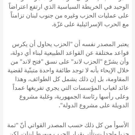
الوحيد في الخريطة السياسية الذي ارتفع اعتراضاً
على عمليات الحزب وغيره من جنوب لبنان تزامناً
مع الحرب الإسرائيلية على غزّة.
يعتبر المصدر نفسه أن "الحزب يحاول أن يكرس
قواعد مختلفة عن القواعد الطبيعية لبناء أي دولة،
وأن يشرّع "الحزب لاند" على نسق "فتح لاند" من
خلال الإيحاء بأنه لا توجد طائفة واحدة متبنّية لقضية
المقاومة، بل إن ذلك يشمل كل الطوائف، وهذا
عائد لغياب المؤسسات التي يجري تفريغها عمداً
وعلى رأسها رئاسة الجمهورية، وغلبة مشروع
الدويلة على مشروع الدولة".
الأسوأ من كل ذلك حسب المصدر القواتي أنّ "ثمة
حزبا واحدا يستأثر بقرار الحرب ويورط لبنان، لكن