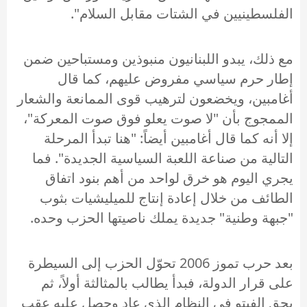
الفلسطينيين في الشتات مقابل السلام".
مع ذلك، يبدو اللبنانيون منبوذين ومستباحين ضمن
إطار حرم سياسي مفروض عليهم، كما قال
أغامبين، ويخضعون لترهيب قوى الممانعة والشعار
الممجوج بأن "لا صوت يعلو فوق صوت المعركة"،
إلا أنه كما قال أغامبين أيضاً: "هنا تبدأ المرحلة
التالية من صناعة اللعبة السياسية الجديدة". فما
يجري اليوم هو خرق لواحد من أهم بنود اتفاق
الطائف من خلال إعادة إنتاج للميليشيات بثوب
"جبهة وطنية" جديدة يملك ناصيتها الحزب وحده.
بعد حرب تموز 2006 تحوّل الحزب إلى السيطرة
على قرار الدولة، فبدأ يطالب بالمثالثة أولاً، ثم
بحق الفيتو في النظام الذي عاد وحصل عليه عقب