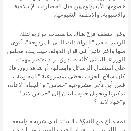
خصومها الأيديولوجيين مثل الحضارات الإسلامية
والآسيوية، والأنظمة الشيوعية.
وفق منطقه فإنّ هناك مؤسسات موازية لتلك
الرسمية في "الدولة ذات البنى المزدوجة"، أقوى
منها وأكثر تأثيراً في قرار الدولة، حيث يبدو مجلس
الوزراء اللبناني كأنّه صندوق بريد تقتصر مهمته
على استقبال الرسائل وإيصالها، أو شاهد زور. فإذا
كان سلاح الحزب يحظى بمشروعية "المقاومة"،
فمن أين تأتي مشروعية "حماس" و"الجهاد" لإعادة
تذكيرنا وتحويل جنوب لبنان إلى "حماس لاند"
و"جهاد لاند"؟
ثمة مناخ من التخوّف السائد لدى شريحة واسعة
من اللبنانيين من قرار الحرب المنتزع من الدولة