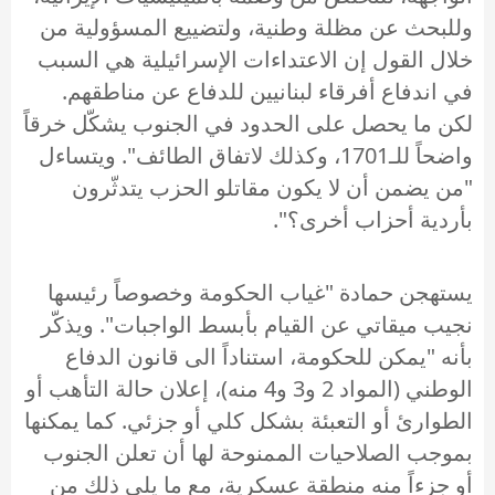
وللبحث عن مظلة وطنية، ولتضييع المسؤولية من
خلال القول إن الاعتداءات الإسرائيلية هي السبب
في اندفاع أفرقاء لبنانيين للدفاع عن مناطقهم.
لكن ما يحصل على الحدود في الجنوب يشكّل خرقاً
واضحاً للـ1701، وكذلك لاتفاق الطائف". ويتساءل
"من يضمن أن لا يكون مقاتلو الحزب يتدثّرون
بأردية أحزاب أخرى؟".
يستهجن حمادة "غياب الحكومة وخصوصاً رئيسها
نجيب ميقاتي عن القيام بأبسط الواجبات". ويذكّر
بأنه "يمكن للحكومة، استناداً الى قانون الدفاع
الوطني (المواد 2 و3 و4 منه)، إعلان حالة التأهب أو
الطوارئ أو التعبئة بشكل كلي أو جزئي. كما يمكنها
بموجب الصلاحيات الممنوحة لها أن تعلن الجنوب
أو جزءاً منه منطقة عسكرية، مع ما يلي ذلك من