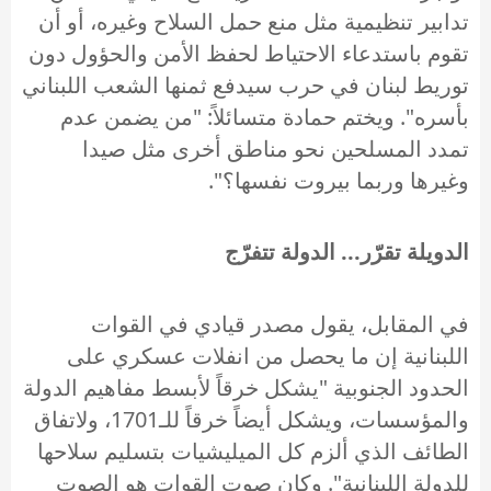
تدابير تنظيمية مثل منع حمل السلاح وغيره، أو أن
تقوم باستدعاء الاحتياط لحفظ الأمن والحؤول دون
توريط لبنان في حرب سيدفع ثمنها الشعب اللبناني
بأسره". ويختم حمادة متسائلاً: "من يضمن عدم
تمدد المسلحين نحو مناطق أخرى مثل صيدا
وغيرها وربما بيروت نفسها؟".
الدويلة تقرّر... الدولة تتفرّج
في المقابل، يقول مصدر قيادي في القوات
اللبنانية إن ما يحصل من انفلات عسكري على
الحدود الجنوبية "يشكل خرقاً لأبسط مفاهيم الدولة
والمؤسسات، ويشكل أيضاً خرقاً للـ1701، ولاتفاق
الطائف الذي ألزم كل الميليشيات بتسليم سلاحها
للدولة اللبنانية". وكان صوت القوات هو الصوت