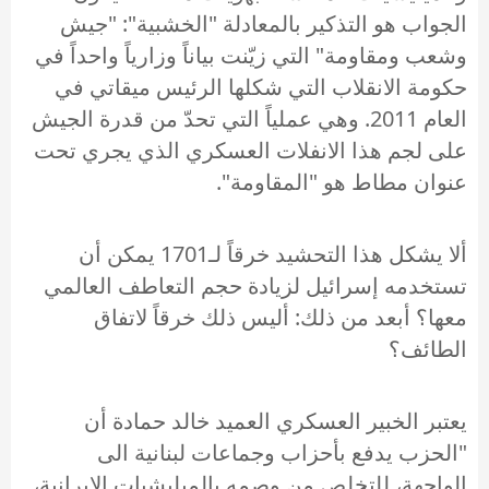
الجواب هو التذكير بالمعادلة "الخشبية": "جيش
وشعب ومقاومة" التي زيّنت بياناً وزارياً واحداً في
حكومة الانقلاب التي شكلها الرئيس ميقاتي في
العام 2011. وهي عملياً التي تحدّ من قدرة الجيش
على لجم هذا الانفلات العسكري الذي يجري تحت
عنوان مطاط هو "المقاومة".
ألا يشكل هذا التحشيد خرقاً لـ1701 يمكن أن
تستخدمه إسرائيل لزيادة حجم التعاطف العالمي
معها؟ أبعد من ذلك: أليس ذلك خرقاً لاتفاق
الطائف؟
يعتبر الخبير العسكري العميد خالد حمادة أن
"الحزب يدفع بأحزاب وجماعات لبنانية الى
الواجهة، للتخلص من وصمه بالميليشيات الإيرانية،