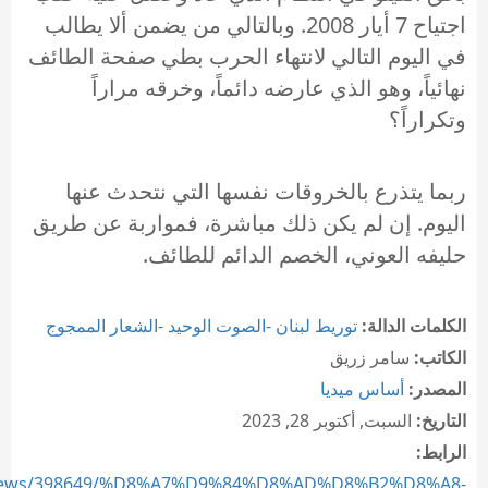
اجتياح 7 أيار 2008. وبالتالي من يضمن ألا يطالب
في اليوم التالي لانتهاء الحرب بطي صفحة الطائف
نهائياً، وهو الذي عارضه دائماً، وخرقه مراراً
وتكراراً؟
ربما يتذرع بالخروقات نفسها التي نتحدث عنها
اليوم. إن لم يكن ذلك مباشرة، فمواربة عن طريق
حليفه العوني، الخصم الدائم للطائف.
الكلمات الدالة:
توريط لبنان -الصوت الوحيد -الشعار الممجوج
الكاتب:
سامر زريق
المصدر:
أساس ميديا
التاريخ:
السبت, أكتوبر 28, 2023
الرابط:
m/news/398649/%D8%A7%D9%84%D8%AD%D8%B2%D8%A8-