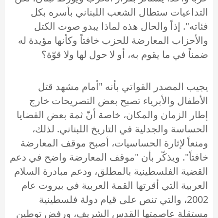
التداعيات ستطال الشعب اللبناني بأسره بكل
فئاته". إذاً والحال هذه لماذا يبدو صوت الكتل
والأحزاب المعارضة للحزب خافتاً وكأنها مؤيدة له
ضمناً في ما يقوم به، أو لا حول لها ولا قوّة؟
يجيب المصدر القواتي بأنه "أمام مشهد قتل
الأطفال والأبرياء تصبح بعض التصريحات خارج
إطار الزمان والمكان، خاصة أنّ ثمة بعض القضايا
الحساسة والجدلية في التاريخ اللبناني. لذلك،
ومنعاً لإثارة الحساسيات، أصبح موقف المعارضة
خافتاً". ويذكّر بأن "موقف المعارضة واضح في دعم
القضية الفلسطينية بالمطلق، ودعم مبادرة السلام
العربية التي أقرتها القمة العربية في بيروت عام
2002، والتي تنص على قيام دولة فلسطينية
مستقلة عاصمتها القدس الشريف، ورفض توطين