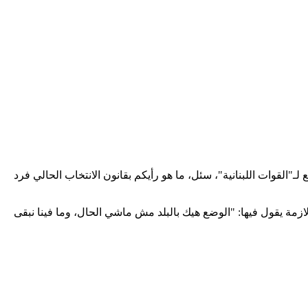
شة (أم تي في)، والذي بث بالتوازي مع الذكرى الـ 40 لقيادة الدكتور سمير جعجع لـ"القوات اللبنانية"، سئل، ما هو رأيكم بقانون الانتخاب الحالي فرد
ازمة يقول فيها: "الوضع هيك بالبلد مش ماشي الحال، وما فينا نبقى