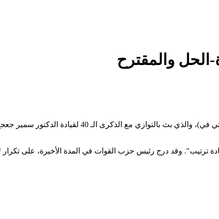
-الحل والمقترح
في آخر حديث تلفزيوني له، عبر برنامج "صار الوقت" على شا
ادة ترتيب". وقد درج رئيس حزب القوات في المدة الأخيرة، على تكرار ل