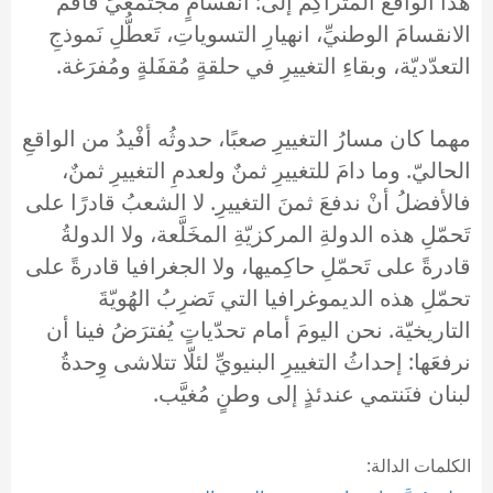
هذا الواقعُ المتراكِمُ إلى: انقسامٍ مجتمعيٍّ فاقمَ
الانقسامَ الوطنيِّ، انهيارِ التسوياتِ، تَعطُّلِ نَموذجِ
التعدّديّة، وبقاءِ التغييرِ في حلقةٍ مُقفَلةٍ ومُفرَغة.
مهما كان مسارُ التغييرِ صعبًا، حدوثُه أفْيدُ من الواقعِ
الحاليّ. وما دامَ للتغييرِ ثمنٌ ولعدمِ التغييرِ ثمنٌ،
فالأفضلُ أنْ ندفعَ ثمنَ التغييرِ. لا الشعبُ قادرًا على
تَحمّلِ هذه الدولةِ المركزيّةِ المخَلَّعة، ولا الدولةُ
قادرةً على تَحمّلِ حاكِميها، ولا الجغرافيا قادرةً على
تحمّلِ هذه الديموغرافيا التي تَضرِبُ الهُويّةَ
التاريخيّة. نحن اليومَ أمام تحدّياتٍ يُفترَضُ فينا أن
نرفعَها: إحداثُ التغييرِ البنيويِّ لئلّا تتلاشى وِحدةُ
لبنان فنَنتمي عندئذٍ إلى وطنٍ مُغيَّب.
الكلمات الدالة: