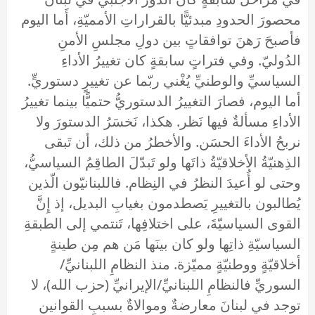
محصورَ الحدودِ مبدئيًّا بالقراراتِ الأمميّةِ، أَما اليوم
فأصبحَ رَهنَ توافقاتٍ بين دولِ مجلسِ الأمنِ
الدُوليّ. وفي فتراتٍ سابقةٍ كان تغييرُ الأداءِ
السياسيِّ والوطنيِّ يُغْني ربّما عن تغييرٍ دستوريٍّ.
أما اليوم، فصارَ التغييرُ الدستوريُّ حتميًّا بينما تغييرُ
الأداءِ مسألةٌ فيها نَظر. هكذا، نَخسَرُ الدستورَ ولا
نربحُ الأداءَ الحسَن. والأخطرُ من ذلك، أن تَبقى
الذِهنيّةُ الأخلاقيّةُ ذاتَها ولو تَبدّلَ الطاقِمُ السياسيُّ،
وحتى لو أُعيدَ النظرُ في النِظام. فاللبنانيّون الّذين
يُطالبون بالتغييرِ يَصطدمون بغيابِ البديل، إذ إِنَّ
القوى السياسيّةَ، على اختلافِها، تَنتمي إلى الطبقةِ
السياسيّةِ ذاتِها ولو كان بينَها مَن هم مِن طينةٍ
أخلاقيّةٍ ووطنيّةٍ مميّزة. منذ النظامِ اللبنانيِّ/
السوريِّ فالنظامِ اللبنانيِّ/الإيرانيِّ (حزب الله)، لا
توجد في لبنانَ معارضةٌ وموالاةٌ بسببِ القوانين