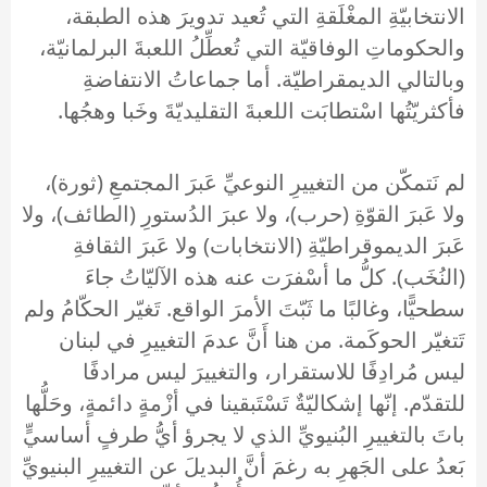
الانتخابيّةِ المغْلَقةِ التي تُعيد تدويرَ هذه الطبقة،
والحكوماتِ الوفاقيّة التي تُعطِّلُ اللعبةَ البرلمانيّة،
وبالتالي الديمقراطيّة. أما جماعاتُ الانتفاضةِ
فأكثريّتُها اسْتطابَت اللعبةَ التقليديّةَ وخَبا وهجُها.
لم نَتمكّن من التغييرِ النوعيِّ عَبرَ المجتمعِ (ثورة)،
ولا عَبرَ القوّةِ (حرب)، ولا عبرَ الدُستورِ (الطائف)، ولا
عَبرَ الديموقراطيّةِ (الانتخابات) ولا عَبرَ الثقافةِ
(النُخَب). كلُّ ما أسْفرَت عنه هذه الآليّاتُ جاءَ
سطحيًّا، وغالبًا ما ثَبّتَ الأمرَ الواقع. تَغيّر الحكّامُ ولم
تَتغيّر الحوكَمة. من هنا أَنَّ عدمَ التغييرِ في لبنان
ليس مُرادِفًا للاستقرار، والتغييرَ ليس مرادفًا
للتقدّم. إنّها إشكاليّةٌ تَسْتَبقينا في أزْمةٍ دائمةٍ، وحَلُّها
باتَ بالتغييرِ البُنيويِّ الذي لا يجرؤ أيُّ طرفٍ أساسيٍّ
بَعدُ على الجَهرِ به رغمَ أنَّ البديلَ عن التغييرِ البنيويِّ