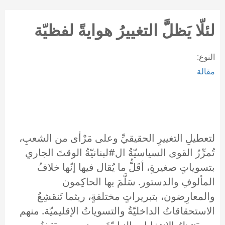
لئلّا يَظلَّ التغييرُ هوايةً لفظيّة
النوع:
مقالة
لتعطيلِ التغييرِ الحقيقيِّ وعلى مَرْأى من الشعبِ،
تُمرِّرُ القوى السياسيّةُ ال#لبنانيّةُ الوقتَ الجاري
بتسوياتٍ صغيرةٍ، أقَلُّ ما يُقال فيها إنّها خلافُ
المألوفِ والدستور. سَلَّمَ بها الحاكِمون
والمعارِضون، بتبريراتٍ مختلفةٍ، ريثما تَنقشِعُ
الاستحقاقاتُ الداخليّةُ والتسوياتُ الإقليميّة. منهم