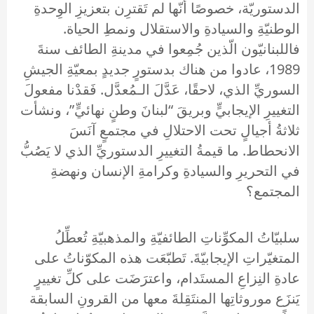
الدستوريّة، خصوصًا أنّها لم تَقترِن بتعزيزِ الوِحدةِ
الوطنيّةِ والسيادةِ والاستقلال ونمطِ الحياة.
فاللبنانيّون الّذين جُمِعوا في مدينةِ الطائف سنةَ
1989، عادوا من هناك بدستورٍ جديدٍ بمعيّةِ الجيشِ
السوريِّ الذي، لاحقًا، عَدَّلَ الـمُعدَّل. فَقدْنا مفعولَ
التغييرِ الإيجابيٍّ وبريقَ “لبنانَ وطنٍ نهائيٍّ”، ونشأت
ثلاثةُ أجيالٍ تحت الاحتلالِ في مجتمعٍ آنَسَ
الانحطاط. ما قيمةُ التغييرِ الدستوريِّ الذي لا يَصُبُّ
في التحريرِ والسيادةِ وكرامةِ الإنسان ونهضةِ
المجتمع؟
سلبيّاتُ المكوِّناتِ الطائفيّةِ والمذهبيّةِ تُعطِّلُ
المتغيّراتِ الإيجابيّةَ. تَطبّعَت هذه المكوّناتُ على
عادةِ النِزاعِ المستَدام، واعترَضَت على كلِّ تغييرٍ
يَنزَع موروثاتِها المنتَقِلةَ معها من القرونِ السابقة