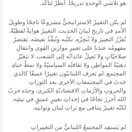
هو تلاشي الوِحدةِ تدريجًا. أُنظُرْ تَتأكّد.
لم يكن التغييرُ الاستراتيجيُّ مشروعًا ناجحًا وطويلَ
الأمدِ في تاريخِ لبنانَ الحديث. التغييرُ هوايةٌ لفظيّةٌ.
نُقرِّرُ التغييرَ ولا نُنجِزُه. نكتُبه ونُنفِّذُ نقيضَه. يَقتصرُ
مفهومُه عندَنا على تغييرِ موازينِ القِوى وانتقالِ
صلاحيّاتٍ ولا تَصِلُ عائداتُه إلى الشعب. لا تتغيّرُ
ذهنيّةُ المواطِن ولا ثقافتُه السياسيّةُ ولا نمطُ حياةِ
المجتمع. لم يَعرف اللبنانيّون تغييرًا عميقًا كالذي
حَدثَ في المجتمعاتِ الأخرى بعد الثوراتِ
والحروبِ والأزَماتِ الاقتصاديّةِ الكبرى. وحدَه حزبُ
الله أحرزَ نجاحًا في إحداثِ تغييرٍ عميقٍ في بيئتِه،
لكنّه تغييرٌ يتنافى مع تراثِ لبنان وثوابتِه.
لم يَستفِد المجتمعُ اللبنانيُّ من التغييراتِ