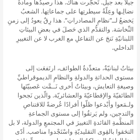
جيلًا بعد جيل. تَحجَّرت هناك. هذا رصيدُها ومادةُ
نضالِـها وعِلّةُ سيطرتِها على جماعاتِها. الشعبُ
يَخضعُ لــ”نظامِ المصادراتِ”. هذا رِقٌ يعودُ إلى زمنِ
النِّخاسَة. والتقدُّم الذي حَصلَ في بعضِ البيئاتِ
اللبنانيّةِ نَتجَ عن التفاعلِ مع الغرب لا عن التغييرِ
الداخلي.
بيئاتٌ لبنانيّةٌ، متعدِّدةُ الطوائف، ارتَفعَت إلى
مستوى الحداثةِ والدولةِ والنظامِ الديموقراطيِّ
وصيغةِ التعايش، وبيئاتٌ أخرى نَــمَّت عَصبيّتَها
الطائفيّةَ والإقطاعيّةَ والعشائريّة. والّذين نَجحوا
ولـمَعوا وأبْدعوا ظلّوا أفرادًا عُرضةً للاقتناصِ
والتدجين، ولم يَرتقُوا إلى مستوى الجماعةِ
المنظَّمةِ القائدةِ التغييرَ في المجتمعِ والدولة، لا بل
التحَقوا بالقِوى التقليديّةِ واسْتَجْدوا مناصب. أدّى