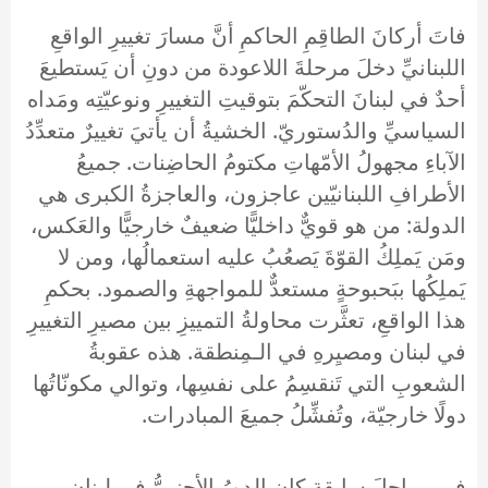
فاتَ أركانَ الطاقِمِ الحاكمِ أنَّ مسارَ تغييرِ الواقعِ
اللبنانيِّ دخلَ مرحلةَ اللاعودة من دونِ أن يَستطيعَ
أحدٌ في لبنانَ التحكّمَ بتوقيتِ التغييرِ ونوعيّتِه ومَداه
السياسيِّ والدُستوريّ. الخشيةُ أن يأتيَ تغييرٌ متعدِّدُ
الآباءِ مجهولُ الأمّهاتِ مكتومُ الحاضِنات. جميعُ
الأطرافِ اللبنانيّين عاجزون، والعاجزةُ الكبرى هي
الدولة: من هو قويٌّ داخليًّا ضعيفٌ خارجيًّا والعَكس،
ومَن يَملِكُ القوّةَ يَصعُبُ عليه استعمالُها، ومن لا
يَملِكُها ببَحبوحةٍ مستعدٌّ للمواجهةِ والصمود. بحكمِ
هذا الواقعِ، تعثَّرت محاولةُ التمييزِ بين مصيرِ التغييرِ
في لبنان ومصيِرهِ في الـمِنطقة. هذه عقوبةُ
الشعوبِ التي تَنقسِمُ على نفسِها، وتوالي مكونّاتُها
دولًا خارجيّة، وتُفشِّلُ جميعَ المبادرات.
في مراحلَ سابقةٍ كان الدورُ الأجنبيُّ في لبنان