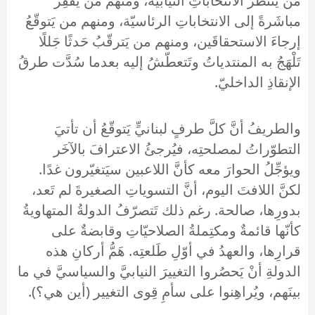
من يَنتظرُ الانتخاباتِ النيابيّةَ، ومنهم من يَقفِزُ
مباشَرةً إلى الانتخاباتِ الرئاسيّة، ومنهم من يَتوقّعُ
إرجاءَ الاستحقاقَين، ومنهم من يَترقّبُ حَدثًا جَللًا
تَلْهَجُ به المنتدياتُ وتَتعطّشُ إليه بعدما سُدَّت طرقُ
الإنقاذِ الداخليّ.
والطريفُ أنَّ كلَّ طرفٍ لبنانيٍّ يَتوقّعُ أن تأتيَ
التطوّراتُ لمصلحتِه، فيُرجئُ الاعترافَ بالآخَر
ويؤجِّلُ الحوارَ معه كأنَّ اللاعبين سيَتغيّرون غدًا.
لكنَّ اللافتَ اليوم، أنَّ التسوياتِ الصغيرةَ لم تَعد،
بدورِها، صالحة. رغم ذلك تَتصرّفُ الدولةُ المتهاويةُ
كأنّها قائمةٌ ومكتِملةُ الصلاحيّاتِ وقابضةٌ على
قرارِها، والعهدُ في أوّلِ طَلعتِه. هَمُّ أركانِ هذه
الدولةِ أنْ يَحصُروا التغييرَ النيابيَّ والسياسيَّ في ما
بينَهم، ويُراهِنوا على سأمِ قِوى التغيير (أين هي؟).