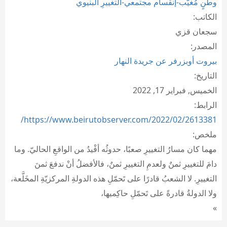
وطنٍ مُغيَّب-إنقسام مجتمعي-التغييرِ البنيوي
الكاتب:
سجعان قزي
المصدر:
بيروت أوبزرفر عن جريدة النهار
التاريخ:
الخميس, فبراير 17, 2022
الرابط:
https://www.beirutobserver.com/2022/02/2613381/
ملخص:
مهما كان مسارُ التغييرِ صعبًا، حدوثُه أفْيدُ من الواقعِ الحاليّ. وما
دامَ للتغييرِ ثمنٌ ولعدمِ التغييرِ ثمنٌ، فالأفضلُ أنْ ندفعَ ثمنَ
التغييرِ. لا الشعبُ قادرًا على تَحمّلِ هذه الدولةِ المركزيّةِ المخَلَّعة،
ولا الدولةُ قادرةً على تَحمّلِ حاكِميها،
»