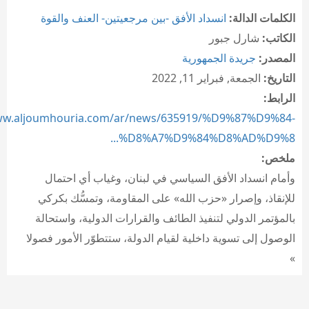
الكلمات الدالة:
انسداد الأفق -بين مرجعيتين- العنف والقوة
الكاتب:
شارل جبور
المصدر:
جريدة الجمهورية
التاريخ:
الجمعة, فبراير 11, 2022
الرابط:
www.aljoumhouria.com/ar/news/635919/%D9%87%D9%84-
%D8%A7%D9%84%D8%AD%D9%8...
ملخص:
وأمام انسداد الأفق السياسي في لبنان، وغياب أي احتمال
للإنقاذ، وإصرار «حزب الله» على المقاومة، وتمسُّك بكركي
بالمؤتمر الدولي لتنفيذ الطائف والقرارات الدولية، واستحالة
الوصول إلى تسوية داخلية لقيام الدولة، ستتطوّر الأمور فصولا
»