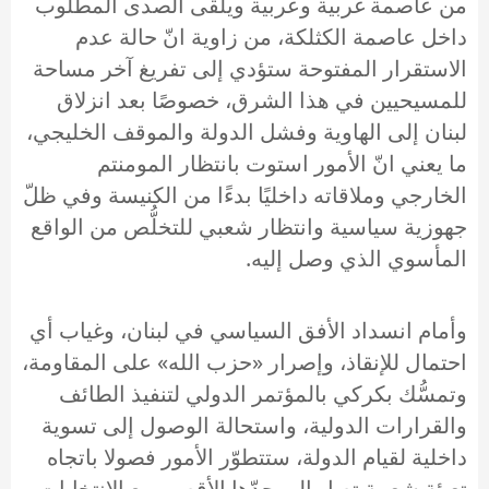
من عاصمة غربية وعربية ويلقى الصدى المطلوب
داخل عاصمة الكثلكة، من زاوية انّ حالة عدم
الاستقرار المفتوحة ستؤدي إلى تفريغ آخر مساحة
للمسيحيين في هذا الشرق، خصوصًا بعد انزلاق
لبنان إلى الهاوية وفشل الدولة والموقف الخليجي،
ما يعني انّ الأمور استوت بانتظار المومنتم
الخارجي وملاقاته داخليًا بدءًا من الكنيسة وفي ظلّ
جهوزية سياسية وانتظار شعبي للتخلُّص من الواقع
المأسوي الذي وصل إليه.
وأمام انسداد الأفق السياسي في لبنان، وغياب أي
احتمال للإنقاذ، وإصرار «حزب الله» على المقاومة،
وتمسُّك بكركي بالمؤتمر الدولي لتنفيذ الطائف
والقرارات الدولية، واستحالة الوصول إلى تسوية
داخلية لقيام الدولة، ستتطوّر الأمور فصولا باتجاه
تعبئة شعبية تصل إلى حدّها الأقصى مع الانتخابات