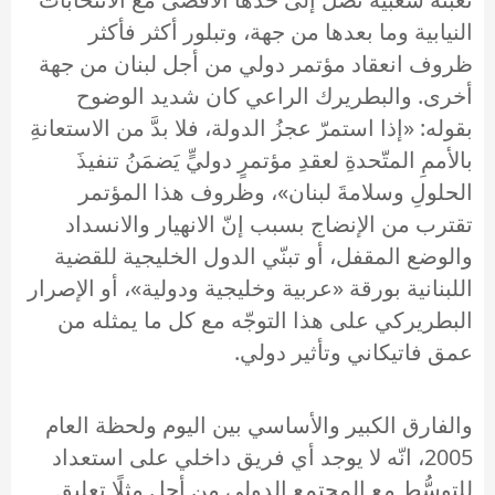
النيابية وما بعدها من جهة، وتبلور أكثر فأكثر
ظروف انعقاد مؤتمر دولي من أجل لبنان من جهة
أخرى. والبطريرك الراعي كان شديد الوضوح
بقوله: «إذا استمرّ عجزُ الدولة، فلا بدَّ من الاستعانةِ
بالأممِ المتّحدةِ لعقدِ مؤتمرٍ دوليٍّ يَضمَنُ تنفيذَ
الحلولِ وسلامةَ لبنان»، وظروف هذا المؤتمر
تقترب من الإنضاج بسبب إنّ الانهيار والانسداد
والوضع المقفل، أو تبنّي الدول الخليجية للقضية
اللبنانية بورقة «عربية وخليجية ودولية»، أو الإصرار
البطريركي على هذا التوجّه مع كل ما يمثله من
عمق فاتيكاني وتأثير دولي.
والفارق الكبير والأساسي بين اليوم ولحظة العام
2005، انّه لا يوجد أي فريق داخلي على استعداد
للتوسُّط مع المجتمع الدولي من أجل مثلًا تعليق