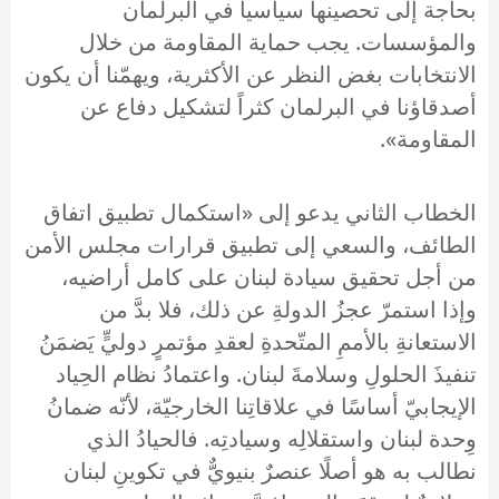
بحاجة إلى تحصينها سياسياً في البرلمان
والمؤسسات. يجب حماية المقاومة من خلال
الانتخابات بغض النظر عن الأكثرية، ويهمّنا أن يكون
أصدقاؤنا في البرلمان كثراً لتشكيل دفاع عن
المقاومة».
الخطاب الثاني يدعو إلى «استكمال تطبيق اتفاق
الطائف، والسعي إلى تطبيق قرارات مجلس الأمن
من أجل تحقيق سيادة لبنان على كامل أراضيه،
وإذا استمرّ عجزُ الدولةِ عن ذلك، فلا بدَّ من
الاستعانةِ بالأممِ المتّحدةِ لعقدِ مؤتمرٍ دوليٍّ يَضمَنُ
تنفيذَ الحلولِ وسلامةَ لبنان. واعتمادُ نظام الحِياد
الإيجابيّ أساسًا في علاقاتِنا الخارجيّة، لأنّه ضمانُ
وِحدة لبنان واستقلالِه وسيادتِه. فالحيادُ الذي
نطالب به هو أصلًا عنصرٌ بنيويٌّ في تكوينِ لبنان