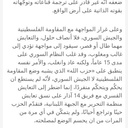
ضعفه انّه غير قادر على ترجمة قناعاته وتوجّهاته
بقوته الذاتية على أرض الواقع.
وعلى غرار المواجهة مع المقاومة الفلسطينية
والجيش السوري، فلا أنصاف حلول، والتعايش
مهما طال أو قصر، سيقود إلى مواجهة تؤدي إلى
غالب ومغلوب، وقد غلب النظام السوري على
مدى 15 عاماً، ولكنه عاد وانغلب، والأمر نفسه
ينطبق على «حزب الله» الذي يشبه وضع المقاومة
الفلسطينية لا الجيش السوري، لأنّه لم يستطع ان
يحكُم ويتحكّم منفردًا، إنما اضطر إلى التعايش
القسري مع فريق 14 آذار على نسق تعايش
منظمة التحرير مع الجبهة اللبنانية، فتقدّم الحزب
حينًا وتراجع أحيانًا، ولم يتمكّن في أي مرة من
المرات من ان يحسم الوضع لمصلحته.