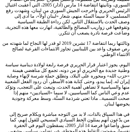
السوري، وثانيتها انتفاضة 14 مارس (آذار) 2005، التي أعقبت اغتيال
الرئيس الحريري وأخرجت الجيش السوري من لبنان، وشهدت رفع
المسلمين، لا سيما السنّة منهم، شعار «لبنان أولاً»، ما أدى إلى
وصف الحدث بالاستقلال الثاني. لكن رداءة الطبقة السياسية
وتقوقعها في زواريب المصالح والطائفية، انهارت معها هذه التجربة،
وضاعت فرصة نادرة يصعب أن تتكرر.
وثالثتها ربما انتفاضة 17 تشرين 2019 لو قدر لها النجاح لما شهدته من
رص صفوف واعد بين اللبنانيين تجاوز الانتماءات الفرعية لصالح
الانتماء الوطني.
اليوم، يجوز اعتبار قرار الحريري فرصة رابعة لولادة دينامية سياسة
وطنية جديدة مع الحريري أو من دونه، تجمع كل مناهضي هيمنة
«حزب الله» ومحوره على البلاد، وتطلق حملة شرسة لإنهاء وصاية
إيران له. إنما يبدو، وحتى كتابة هذه الأسطر، أن ردود الفعل الشعبية
منها والسياسية لا تضاهي أهمية الحدث، وتبعث على التعجب، وتؤكد
عدم وعي الناس كما السياسيين، لا سيما «السياديين» منهم إذا
صحت التسمية.. ماذا تعني شرذمة السنَّة، وسط معركة وجودية
يخوضها لبنان.
في هذا السياق بالذات، لا بد من التوجه مباشرة وبكلام صريح إلى
من يدّعون أنهم يمثلون الخط السيادي المسيحي للقول إنهم، كما
سبق وأضاعوا فرصة 14 آذار 2005، يسقطون اليوم في الحفرة
نفسها، ويفوتون التقاط هذه المحطة، عبر تضامن سياسي وشعبي