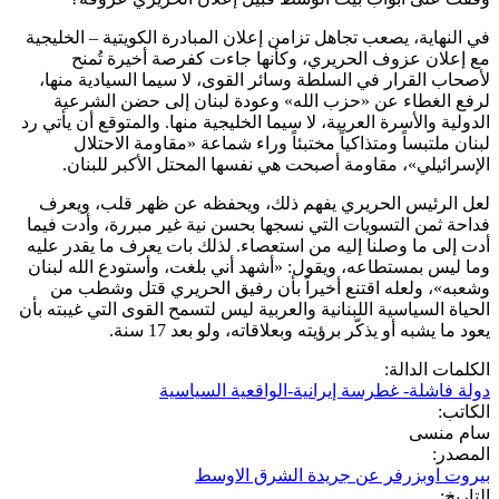
في النهاية، يصعب تجاهل تزامن إعلان المبادرة الكويتية – الخليجية
مع إعلان عزوف الحريري، وكأنها جاءت كفرصة أخيرة تُمنح
لأصحاب القرار في السلطة وسائر القوى، لا سيما السيادية منها،
لرفع الغطاء عن «حزب الله» وعودة لبنان إلى حضن الشرعية
الدولية والأسرة العربية، لا سيما الخليجية منها. والمتوقع أن يأتي رد
لبنان ملتبساً ومتذاكياً مختبئاً وراء شماعة «مقاومة الاحتلال
الإسرائيلي»، مقاومة أصبحت هي نفسها المحتل الأكبر للبنان.
لعل الرئيس الحريري يفهم ذلك، ويحفظه عن ظهر قلب، ويعرف
فداحة ثمن التسويات التي نسجها بحسن نية غير مبررة، وأدت فيما
أدت إلى ما وصلنا إليه من استعصاء. لذلك بات يعرف ما يقدر عليه
وما ليس بمستطاعه، ويقول: «أشهد أني بلغت، وأستودع الله لبنان
وشعبه»، ولعله اقتنع أخيراً بأن رفيق الحريري قتل وشطب من
الحياة السياسية اللبنانية والعربية ليس لتسمح القوى التي غيبته بأن
يعود ما يشبه أو يذكّر برؤيته وبعلاقاته، ولو بعد 17 سنة.
الكلمات الدالة:
دولة فاشلة- غطرسة إيرانية-الواقعية السياسية
الكاتب:
سام منسى
المصدر:
بيروت اوبزرفر عن جريدة الشرق الاوسط
التاريخ: