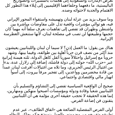
تعرض الإمارات والسعودية إلى هجمات بالمسيّرات والصواريخ
الباليستية، ما دفعهما وحلفاءهما الإقليميين إلى إيلاء هذا التطور كل
الاهتمام والجدية لاحتوائه وصده.
وما سوف يزيد من عزلة لبنان وتهميشه واستقواء المحور الإيراني
فيه، هو توالي مؤشرات واقعية تدل على مفاوضات مباشرة بين
واشنطن وطهران قد تفضي إلى تفاهمات نعرف سلفاً أنه مهما كان
حجمها وطبيعتها لن تصب في مصلحة لبنان، لأنها ستنعش الغطرسة
الإيرانية.
هناك من يقول: ما العمل إذن؟ لا سيما أن لبنان واللبنانيين يعيشون
منذ أكثر من نصف قرن حرباً أهلية بين طوائفه، وفيما بينها، وشهد
حروباً مع إسرائيل واحتلالاً سورياً أثقل كاهل الدولة، تلته هيمنة إيرانية
عبر «حزب الله» حولته إلى دولة فاشلة، إضافة إلى زلازل عدة، بدءاً
من اغتيال الرئيس الحريري، وما تلاه من اغتيالات أفرغت لبنان عمداً
من قادة مخضرمين وواعدين، إلى تفجير مرفأ بيروت، إلى أسوأ
انهيار مالي واقتصادي واجتماعي.
صحيح أن الواقعية السياسية تفضي إلى التشاؤم والتسليم بأن
اللبنانيين شعباً وقادة ودولة ومؤسسات أصبحوا منهكين ومنهارين،
إنما هذه الحقيقة لا تحجب حقيقة أخرى مؤلمة هي أن اللبنانيين
يتقنون فن إضاعة الفرص.
أولى الفرص المفصلية الضائعة هي «اتفاق الطائف»، عبر عدم
تطبيقه وتفريغه من مضمونه، والعمل بنموذج حكم يحاكي النظام