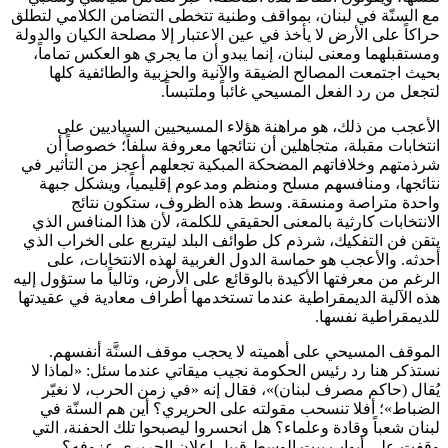
مع السنّة في لبنان، بمواقف وطنية تتخطى التضامن الكلامي لتطلق
حراكاً على الأرض لا يأخذ في عين الاعتبار إلا مصلحة الكيان والدولة
ومستقبلهما ومعنى لبنان، إنما يبدو أن ما يجري هو العكس تماماً،
بحيث اجتمعت المصالح الضيقة والآنية والحزبية والطائفية كلها
لتجعل من رد الفعل المسيحي غائباً وملتبساً.
الأعجب من ذلك، هو مراهنة هؤلاء المسيحيين السياديين على
انتخابات مقبلة، متجاهلين أن نتائجها معروفة سلفاً؛ خصوصاً أن
شرذمتهم وخلافاتهم المضحكة المبكية تجعلهم أعجز من التأثير في
نتائجها، ومنافسهم مسلح ومنظم ومدعوم إقليمياً، ويشكل جبهة
واحدة متراصة ومنسقة. وسط هذه الظروف، ستكون نتائج
الانتخابات كارثية بالمعنى الحقيقي للكلمة، لأن هذا المنافس الذي
يتقن فن التفكيك، شرذم كل طوائف البلد ليتربع على الخراب الذي
أحدثه. والأعجب هو حماسة الدول الغربية لهذه الانتخابات، على
الرغم من معرفتها الأكيدة بالوقائع على الأرض، وتالياً ما ستؤول إليه
هذه الآلية الديمقراطية عندما تستخدمها أطراف معادية في عقيدتها
للديمقراطية نفسها.
الموقف المسيحي على أهميته لا يحجب موقف السنَّة أنفسهم.
نستذكر هنا رد رئيس الحكومة نجيب ميقاتي عندما سئل: «لماذا لا
يُقال (حاكم مصرف لبنان)»، فقال إنه «في زمن الحرب، لا نغيّر
الضباط»؛ أفلا تنسحب مقولته على الحريري؟ أين هم السنّة في
لبنان شعباً وقادة وعلماء؟ هل انحسروا ليصبحوا تلك الحفنة، التي
وقفت على أبواب بيت الوسط قبيل إعلان الحريري عزوفه؟