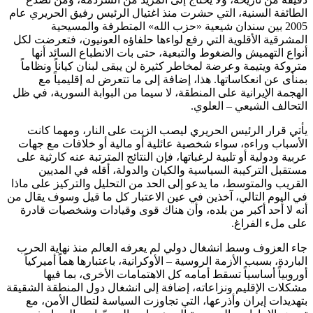
الطائفة السنية، التي حشرت منذ اغتيال الرئيس رفيق الحريري عام
2005 بين سندان شيعية «حزب الله» المتطرفة والمسيحية
المشرقية الأقلوية التي رفع لواءها حلفاؤه العونيون، فتعرضت لكل
أنواع التهميش والضغوط والتبعية، حتى بات الانطباع السائد أنها
متروكة ويتيمة وعرضة لمخاطر كثيرة لن يبقى لبنان كياناً ونظاماً
بمنأى عن انعكاساتها. هذا، إضافة إلى ما تتعرض له إقليمياً مع
الهجمة الإيرانية على المنطقة، لا سيما من البوابة السورية، في ظل
التحالف الشيعي – العلوي.
يأتي قرار الرئيس الحريري ليصب الزيت على النار، ومهما كانت
الأسباب وراءه، سواء شخصية عائلية أو مالية أو خلافات مع جهات
عربية ودولية أو تلبية لرغباتها، فإن النتائج المترتبة عنه كارثية على
مستقبل التركيبة السياسية والكيان والدولة، أقله في المديين
القريب والمتوسط، ما يدعو إلى الحد من التحليل والتركيز على ماذا
في اليوم التالي، آخذين في عين الاعتبار كل ما قيل وسوف يقال من
أنه لا أحد أكبر من بلده، وأن هناك قوى وقيادات وشخصيات قادرة
على ملء الفراغ.
جاء العزوف وسط انشغال دولي لم يعرفه العالم منذ نهاية الحرب
الباردة، بسبب الأزمة الروسية – الأوكرانية، باعتبارها هماً أميركياً
أوروبياً أساسياً تسقط أمامه كل الاهتمامات الأخرى، بما فيها
مشكلات الإقليم ونزاعاته، إضافة إلى انشغال دول المنطقة الشقيقة
بتهديدات إيران وأذرعها، التي تجاوزت السياسة لتطال الأمن، مع