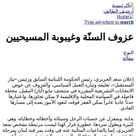
أرشيف الطائف
Type anywhere to
search
عزوف السنّة وغيبوبة المسيحيين
النوع:
مقالة
إعلان سعد الحريري، رئيس الحكومة اللبنانية السابق ورئيس «تيار
المستقبل»، تعليقه وتياره العمل السياسي، والعزوف عن خوض
الانتخابات التشريعية المقررة في منتصف مايو (أيار) المقبل، محطة
فاصلة في السياسة المحلية والإقليمية لا يمكن تجاوزها، واعتبارها
حدثاً عادياً عابراً يمكن القفز فوقه، لتعود الأمور بعده إلى مسارها
العادي.
بداية، وبمعزل عن حسنات الرجل وسيئاته وأخطائه وخطاياه، وهي
كثيرة ويطول سردها، خطورة قرار كهذا ليست مرتبطة بشخص سعد
الحريري، إنما بالتداعيات المتأتية عنه في وقت يمر فيه لبنان بمرحلة
دقيقة من تاريخه، ولا يحتاج إلى المزيد من الشرذمة، ومن تصدُّع