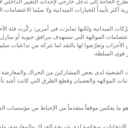
رح الحاجة إلى تدخّل خارجي لإحداث التغيير الداخلي لأن 
أكثر تأييداً للخيارات الميدانية ولا سيّما الاعتصامات
تحرّكات الميدانية ولكنها تمايزت في أمرين: ركّزت فئة ا
اعتصامات الموجّهة التي تستهدف مرافق حيوية أو منازل 
أحزاب وتعرّضوا لها بالنقد لما تتركه من تداعيات سلب
ز قوى السلطة.
امات الموجّهة والعصيان وقطع الطرق التي كانت أشد تأثي
ل الانتخابات، وبخاصة لدى شريحة الحراك والمعارضة، ول