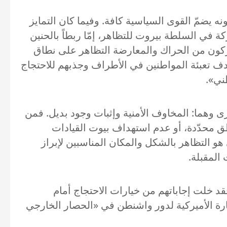
ونه يضمّ القوى السياسية كافة. وفيما كان التمايز
 في السلطة بيروت للتظاهر، إمّا ربطاً بالحنين
غلب المشاركون من الحراك والمعارضة التظاهر على نطاق
النبطية)، على شاكلة ما حصل في الفترة الأولى من احتجاجات 17 تشرين، بهدف تعبئة المواطنين في الأطراف وجذبهم للاحتجاج
ني».
رى وهما: المخاوف الأمنية وإثبات وجود بديل. فمن
اطق محدّدة، أو عدم استهداف بيوت القيادات
هو التظاهر بالشكل والمكان المناسبين لإبراز
 المقبلة.
فقد خلت إجاباتهم من خيارات الاحتجاج أمام
ارة الأميركية لدور واشنطن في «الحصار الخارجي