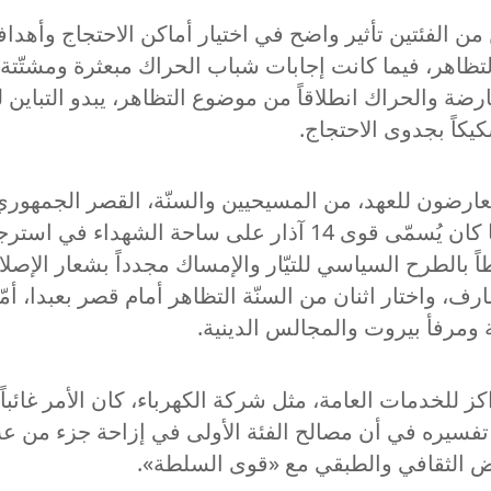
من الفئتين تأثير واضح في اختيار أماكن الاحتجاج وأهداف
تظاهر، فيما كانت إجابات شباب الحراك مبعثرة ومشتّتة 
رضة والحراك انطلاقاً من موضوع التظاهر، يبدو التباي
يكاً بجدوى الاحتجاج.
ارضون للعهد، من المسيحيين والسنّة، القصر الجمهوري ه
ً بالطرح السياسي للتيّار والإمساك مجدداً بشعار الإصلا
ف، واختار اثنان من السنّة التظاهر أمام قصر بعبدا، أ
 ومرفأ بيروت والمجالس الدينية.
كز للخدمات العامة، مثل شركة الكهرباء، كان الأمر غائباً
 تفسيره في أن مصالح الفئة الأولى في إزاحة جزء من عب
قض الثقافي والطبقي مع «قوى السلطة».