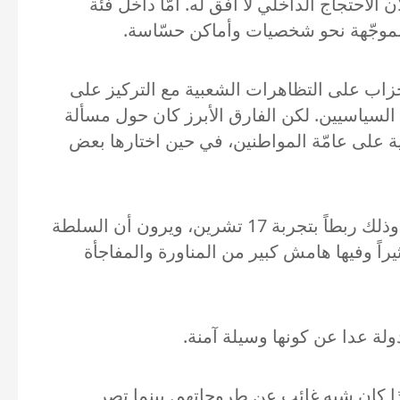
الاحتجاج الداخلي لا أفق له. أمّا داخل فئة
 الموجّهة نحو شخصيات وأماكن حسّاسة.
لأحزاب على التظاهرات الشعبية مع التركيز على
السياسيين. لكن الفارق الأبرز كان حول مسألة
ية على عامّة المواطنين، في حين اختارها بعض
5- يظهر وجود موقف تشكيكي في جدوى التظاهرات الشعبية لدى بعض المشاركين من الحراك والمعارضة وذلك ربطاً بتجربة 17 تشرين، ويرون أن السلطة
راً وفيها هامش كبير من المناورة والمفاجأة
ذا كان شبه غائب عن طروحاتهم. بينما تصر