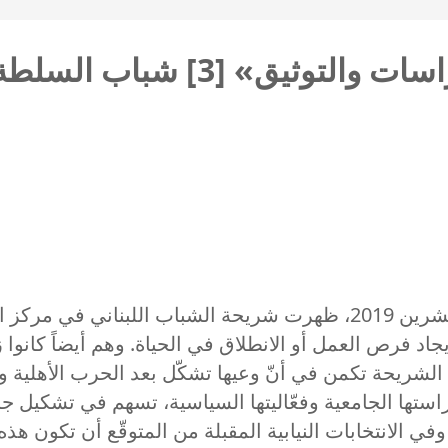
دراسة «المركز الاستشاري للدراس
في ظلّ الأزمة المتدحرجة منذ قبيل احتجاجات 17 تشرين 2019، ظهرت شريحة
اد فرص العمل أو الانطلاق في الحياة. وهم أيضاً كانوا 
راستها الجامعية وفعّاليتها السياسية، تسهم في تشكيل جز
 الانتخابات النيابية المقبلة من المتوقّع أن تكون هذه