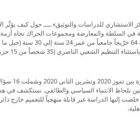
مركز الاستشاري للدراسات والتوثيق» ــــ حول كيف يؤثّر
نوعياً من خلال المقابلات شبه الم
جرت المقابلات
ئتين بلحاظ الانتماء السياسي والطائفي. نستكشف في هذا
ي خلصت إليها الدراسة غير قابلة منهجياً للتعميم خارج دائ
لية.