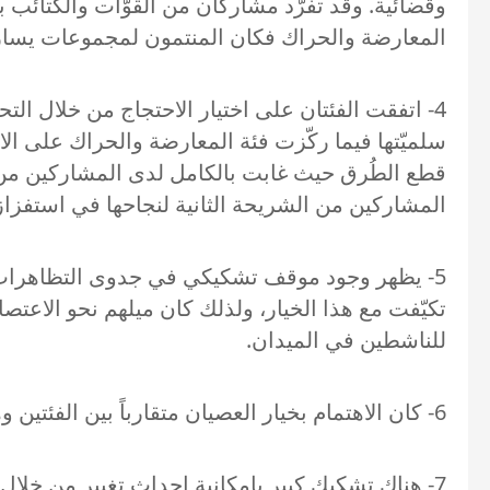
وقضائية. وقد تفرّد مشاركان من القوّات والكتائب بط
المعارضة والحراك فكان المنتمون لمجموعات يسارية 
4- اتفقت الفئتان على اختيار الاحتجاج من خلال ال
سلميّتها فيما ركّزت فئة المعارضة والحراك على ال
قطع الطُرق حيث غابت بالكامل لدى المشاركين من ال
المشاركين من الشريحة الثانية لنجاحها في استفزا
تكيّفت مع هذا الخيار، ولذلك كان ميلهم نحو الاعتص
للناشطين في الميدان.
6- كان الاهتمام بخيار العصيان متقارباً بين الفئتين وهو ما يعكس موقفاً متقدماً من الإحباط من مؤسسات الدولة عدا عن كونها وسيلة آمنة.
7- هناك تشكيك كبير بإمكانية إحداث تغيير من خلا