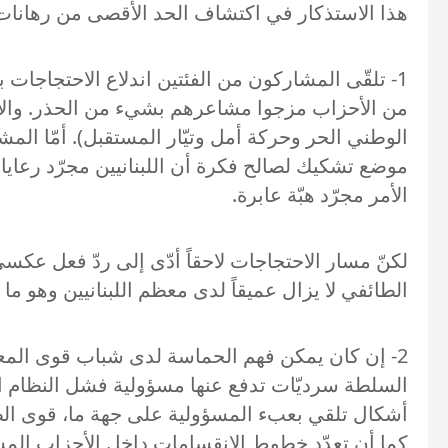
هذا الاستذكار في اكتشاف الحد الأقصى من رهانات 
1- تلقّى المشاركون من الفئتين اندلاع الاحتجاج
من الأحزاب مزجوا مشاعرهم بشيء من الحذر. والأكثر ح
الوطني الحر وحركة أمل وتيّار المستقبل). أمّا ا
موضع تشكيك لصالح فكرة أن اللبنانيين مجرّد رعاي
الأمر مجرّد هبّة عابرة.
لكنّ مسار الاحتجاجات لاحقاً أدّى إلى ردّ فعل ع
الطائفي لا يزال عميقاً لدى معظم اللبنانيين وهو ما
2- إن كان يمكن فهم الحماسة لدى شباب قوى المع
السلطة سرديّات تدفع عنها مسؤولية فشل النظام 
كما أن تعدّد خطوط الانقسامات داخل الأحزاب ال