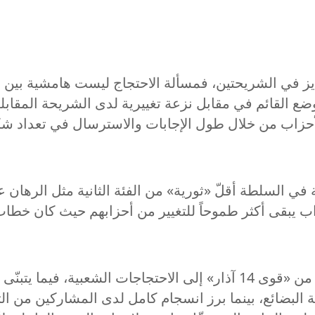
ايز في الشريحتين، فمسألة الاحتجاج ليست هامشية بين
ع القائم في مقابل نزعة تغييرية لدى الشريحة المقابلة
الأحزاب من خلال طول الإجابات والاسترسال في تعداد 
ي السلطة أقلّ «ثورية» من الفئة الثانية مثل الرهان عل
ب يبقى أكثر طموحاً للتغيير من أحزابهم حيث كان خطاب
3- داخل فئة المشاركين من الأحزاب، يميل الشباب من «قوى 14 آذار» إلى 
البضائع، بينما برز انسجام كامل لدى المشاركين من التي