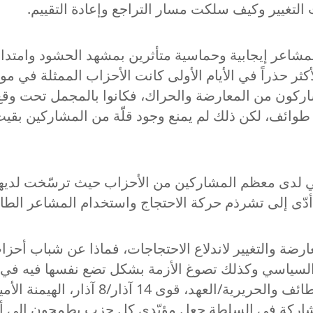
التغيير وكيف سلكت مسار التراجع وإعادة التقييم.
ات بمشاعر إيجابية وحماسية متأثرين بمشهد الحشود وامت
ذراً في الأيام الأولى كانت الأحزاب الممثلة في مواقع ا
لمشاركون من المعارضة والحراك، فكانوا بالمجمل تحت و
ا طوائف، لكن ذلك لم يمنع وجود قلّة من المشاركين بق
كسي لدى معظم المشاركين من الأحزاب حيث ترسّخت لديهم 
 أدّى إلى تشرذم حركة الاحتجاج واستخدام المشاعر الطائف
ارضة والتغيير لاندلاع الاحتجاجات، فماذا عن شباب أح
السياسي وكذلك تصوغ الأزمة بشكل تضع نفسها فيه في
أشكال تلقي بعبء المسؤولية على جهة ما، 
مشاركة في السلطة جعل مؤيّدي كل حزب يطمحون إلى أن