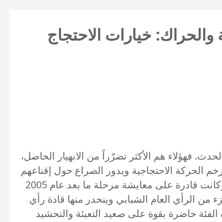
ات والتوثيق» [3] شباب السلطة والحراك: خيارات الاحتجاج
 الشباب اللبناني في مركز الحدث. فهؤلاء هم الأكثر تضرّراً من الانهيار الحاصل،
زخم الحركة الاحتجاجية ويدور الصراع حول إقناعهم
واجتذابهم من كلّ القوى الفاعلة. كما أن أهمية هذه الشريحة تكمن في أنّ وعيها تشكّل بعد الحرب الأهلية وكانت قادرة على معايشة مرحلة ما بعد عام 2005
ء من الرأي العام الشبابي وينحدر منها قادة رأي
 الفئة حاضرة بقوة على صعيد التعبئة والتحشيد