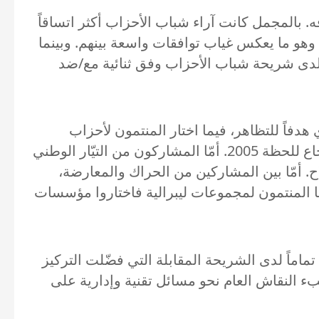
ه. بالمجمل كانت آراء شباب الأحزاب أكثر اتساقاً
وهو ما يعكس غياب توافقات واسعة بينهم. وبينما
ن لدى شريحة شباب الأحزاب وفق ثنائية مع/ضد
دفاً للتظاهر، فيما اختار المنتمون لأحزاب
صغيرة تمثيلياً مجلس النواب. وركّز المشاركون مما كان يُسمّى قوى 14 آذار على ساحة الشهداء في استرجاع للحظة 2005. أمّا المشاركون من التيّار الوطني
ح. أمّا بين المشاركين من الحراك والمعارضة،
مّا المنتمون لمجموعات ليبرالية فاختاروا مؤسسات
 تماماً لدى الشريحة المقابلة التي فضّلت التركيز
ء النقاش العام نحو مسائل تقنية وإدارية على