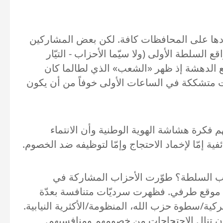
دادها على المحافظات كافة. لكن بعض المشاركين
لسلطة الأولى (ولا سيّما الأحزاب - التيّار
قع الدهشة إذ ظهر «الشعب» الذي لطالما كان
يت متشككة في الساعات الأولى خوفاً من أن يكون
فكرة هشاشة الهوية الوطنية وأن الانتماء
ية إمّا لإخماد الاحتجاج وإمّا لتوظيفه ضد الخصوم.
زاب السلطة؟ طوّرت الأحزاب المشاركة في
 موقع طرفي. فظهرت سرديّات متنافسة بعدّة
قوى الطائف والحريرية/العهد، قوى 14 آذار/8 آذار، الهيمنة الأميركية/سطوة حزب الله، المنظومة/الأكثرية النيابية.
 تنال الاحتجاجات من خصومهم ومنافسيهم.