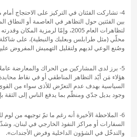
4- تشاركت الفئتان في التركيز على الاحتجاج أمام مج
بين الفئتين حول التظاهر في العاصمة أو النطاق ال
لتظاهرات العام 2005، وإمّا لرمز
وصُنع الوعي لديهم ولتقليل التهميش المفروض عل
5- برز لدى المشاركين من الحراك والمعارضة عاملا
هؤلاء مَن أيّد التظاهر المناطقي أو في نقاط محايد
السياسية بهدف عدم التعرّض للأذى سواء من القوى ال
وجود بديل جدّي ومنظّم بما يدفع الناس إلى الثقة بإم
6- الملاحظة الأخيرة أنه رغم ما تمّ توجيهه من لو
السفارات أو مراكز النفوذ الخارجي في لبنان، وشذ
والتدخّل في الشؤون الداخلية وفرض الأجندات».