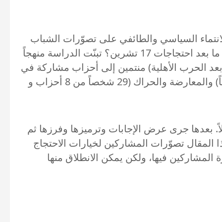
 الانتماء السياسي والطائفي على تصوّرات الشباب
من خرّيجي الجامعات المنضوين في أحزاب مشاركة في السلطة والمعارضة ومجموعات الحراك تجاه أزمة ما بعد احتجاجات 17 تشرين؟ تبنّت الدراسة منهجاً
نظّمة التي شملت 64 خرّيجاً جامعياً من عمر 24 سنة إلى 30 سنة (جيل ما بعد الحرب الأهلية) منتمين إلى أحزاب مشاركة في
السلطة وفق معيار المشاركة في البرلمان الحالي باستثناء التنظيم الشعبي الناصري (35 شخصاً من 15 حزباً) والمعارضة والحراك (29 شخصاً من 8 أحزاب و
 عبر فريق من المساعدين في الفترة بين تموز 2020 وتشرين الثاني 2020 وشملت 16 سؤالاً. بعدها جرى عرض الإجابات وترميزها وفرزها ثم
 المقال تصوّرات المشاركين لخيارات الاحتجاج
رة المشاركين فيها، ولكن يمكن الانطلاق منها