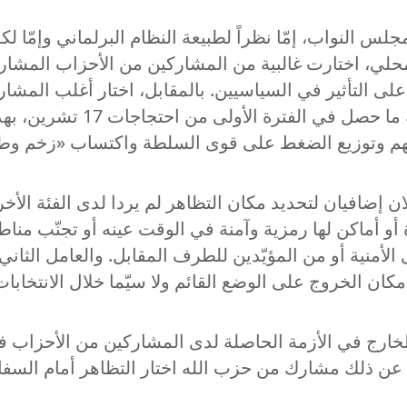
لس النواب، إمّا نظراً لطبيعة النظام البرلماني وإمّا لك
محلي، اختارت غالبية من المشاركين من الأحزاب المشاركة
ية المكان وقدرته على التأثير في السياسيين. بالمقابل، اختار أ
محلّي (مثل طرابلس وبعلبك و
يهم وتوزيع الضغط على قوى السلطة واكتساب «زخم وط
ن إضافيان لتحديد مكان التظاهر لم يردا لدى الفئة الأخ
ة أو أماكن لها رمزية وآمنة في الوقت عينه أو تجنّب من
أمنية أو من المؤيّدين للطرف المقابل. والعامل الثاني 
كان الخروج على الوضع القائم ولا سيّما خلال الانتخابات
م للخارج في الأزمة الحاصلة لدى المشاركين من الأحزاب 
ّ عن ذلك مشارك من حزب الله اختار التظاهر أمام السف