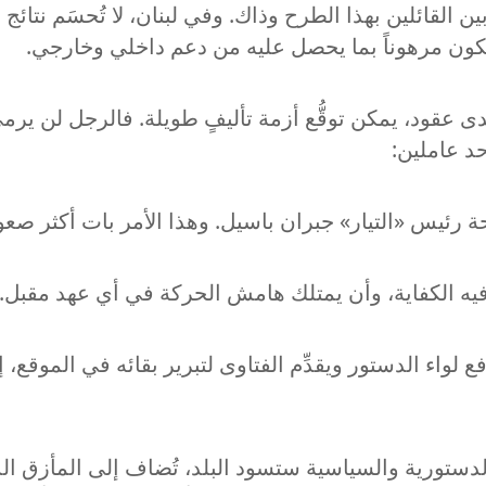
 القائلين بهذا الطرح وذاك. وفي لبنان، لا تُحسَم نتائج
ون مرهوناً بما يحصل عليه من دعم داخلي وخارجي.
ى عقود، يمكن توقُّع أزمة تأليفٍ طويلة. فالرجل لن يرم
حد عاملين:
ع لواء الدستور ويقدِّم الفتاوى لتبرير بقائه في الموقع، إ
دستورية والسياسية ستسود البلد، تُضاف إلى المأزق الذي يتع