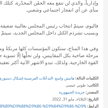
وإدارياً، والذي لن تنفع معه الحقَن المخدّرة، كتل
منأى عن أي انفجار اجتماعي وشعبي.
فاليوم، سيتمّ انتخاب رئيس المجلس بغالبية ضعيفة 
وبسبب تشرذم الكتل داخل المجلس الجديد، سيتمّ التك
وفي هذا المناخ، ستكون المؤسسات كلها مربكةً ومو
مرحلة صاخبة بكل المقاييس، ولن تحلَّها إلّا تسوي
القوة الخارجية. ولذلك، تبدو الاشهر الآتية أكثر تعقيداً
الكلمات الدالة:
هامش واسع -التدخّلات الفرنسية-إشكال دستوري
الكاتب:
طوني عيسى
المصدر:
جريدة الجمهورية
التاريخ:
الثلاثاء, مايو 31, 2022
الرابط:
/%D8%B9%D9%88%D9%86-%D9%84%D9%86-%D9%...