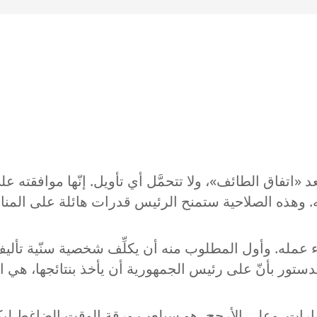
اتفاق الطائف»، ولا تتحمَّل أي تأويل. إنّها موافقته عل
وهذه الصلاحية ستمنح الرئيس قدرات هائلة على المناورة
 عمله. وأول المطلوب منه أن يكلِّف شخصية سنّية تألي
دستور بأنّ على رئيس الجمهورية أن يأخذ بنتائجها، هي الت
رات. وعلى الأرجح، هو سيلعب ورقة الوقت الضاغط ليك