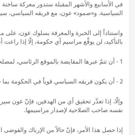
في الأسابيع والأشهر المقبلة ستدور معركة ساخنة بين
السياسية. و»صمود» عون، مع فريقه السياسي، سيك
واستناداً إلى الخبرة والمعرفة بسلوك عون، على مد
بالتأكيد، لن يوقِّع مراسيم أي حكومة، إلّا إذا راعت أ
1 - أن تتمّ عبرها المقايضة بالموقع الرئاسي، لمصلحة رئيس «التيار» جبران باسيل. وهذا الأمر بات أكثر صعوبة لأسباب عدة.
2 - أن يكون فريقه السياسي قوياً في الحكومة بما فيه الكفاية، وأن يمتلك هامش الحركة في أي عهد مقبل.
وإلّا، إذا تعذّر تحقيق أي من الهدفين، فإنّ عون سيرف
نفسه صاحب الصلاحية لإصدار مراسيمها.
إذا حصل هذا الأمر، فإنّ حالاً من الإرباك والفوضى ال