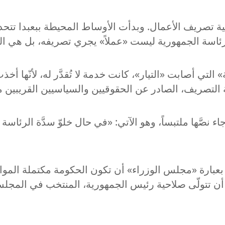
عية تصريف الأعمال. وبدأت الأوساط المحيطة ببعبدا تت
سة الجمهورية ليست «عملاً» يجري تصريفه، بل هي الم
» التي أصابت «التيار»، كانت خدمة لا تُقدَّر له، لأنّها 
التصريف، الصادر عن الحقوقيين والسياسيين القريبين م
دة 62 من الدستور، والتي جاء نصَّها ملتبساً، وهو الآتي: «في حال خلوّ
 بعبارة «مجلس الوزراء» أن تكون الحكومة مكتملة الم
ن تتولّى صلاحية رئيس الجمهورية، المنتخب في المجلس 