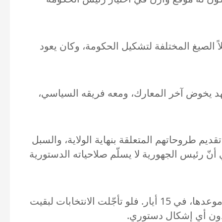
ّ رئيس الحكومة السابق سعد الحريري زار بعبدا مراراً وتكراراً، بين ربيع وصيف 2021، حاملاً الصيغ المختلفة لتشكيل الحكومة، وكان يعود
فالعهد يخوض آخر المعارك، ومعه فريقه السياسي،
ديم طروحاتهم المتعلقة بنهاية الولاية، والسبل
 قوي بعد خريف العام 2022. وكانت الفكرة الأبرز هي أنّ رئيس الجهورية لا يسلّم صلاحياته الدستورية
وهذه المسألة كانت أول الحوافز التي دفعت «التيار الوطني الحرّ» إلى الضغط لإنجاز الانتخابات النيابية في موعدها، في 15 أيار. فلو تأجّلت الانتخابات لبقيت
ن دون أي إشكال دستوري.