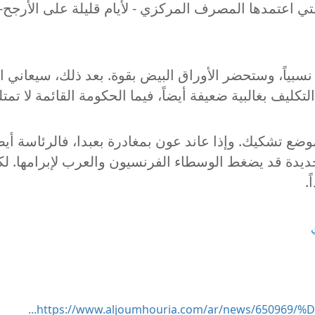
ك التي اعتمدها المصرف المركزي - لأيام قليلة على الأر
نسبياً، وستحضر الأوراق البيض بقوة. بعد ذلك، سيعاني ا
ليف بغالبية ضعيفة أيضاً، فيما الحكومة القائمة لا تمت
ضع تشكيك. وإذا عاند عون بمغادرة بعبدا، فالرئاسة أيض
ة جديدة قد يضغط الوسطاء الفرنسيون والعرب لإبرامها. 
.
https://www.aljoumhouria.com/ar/news/650969