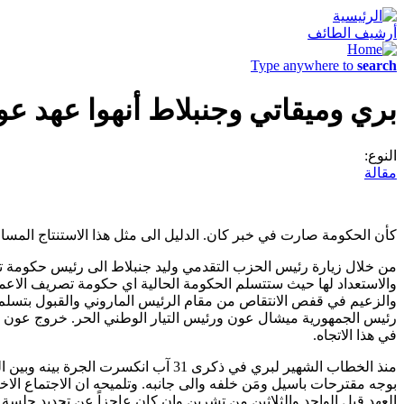
أرشيف الطائف
Type anywhere to
search
بري وميقاتي وجنبلاط أنهوا عهد عو
النوع:
مقالة
كأن الحكومة صارت في خبر كان. الدليل الى مثل هذا الاستنتاج المساعي 
من خلال زيارة رئيس الحزب التقدمي وليد جنبلاط الى رئيس حكومة تصر
والاستعداد لها حيث ستتسلم الحكومة الحالية اي حكومة تصريف الاعما
والزعيم في قفص الانتقاص من مقام الرئيس الماروني والقبول بتسل
رئيس الجمهورية ميشال عون ورئيس التيار الوطني الحر. خروج عون م
في هذا الاتجاه.
منذ الخطاب الشهير لبري في ذكرى 31 
بوجه مقترحات باسيل ومَن خلفه والى جانبه. وتلميحه ان الاجتماع الا
العهد قبل الواحد والثلاثين من تشرين وان كان عاجزاً عن تحديد جلس