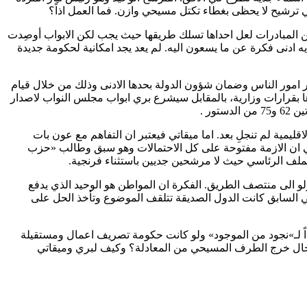
ترشيح لا يحظى بغطاء تكتل مسيحي وازن. فما العمل اذاً؟
من المبادرات لعل احداها تسلك طريقها حيث يجب لكن الابواب أوصِدت
 ادنى فكرة عن ما يسعون اليه. لم يعد يجد امكانية لحكومة جديدة
ر امور الناس وضمان شؤون الدولة بحدها الادنى وذلك من خلال قيام
رها بقرارات وزارية، بالمقابل سيشرع بري ابواب مجلس النواب لاصدار
ر .
مية لم تنجلِ بعد. اما ميقاتي فيعتبر ان التفاهم مع عون بات
عني ان الازمة مفتوحة على كل الاحتمالات وهو سبق وطالب «حزب
ملف الرئاسي حيث لا مرشحين جديين باستثناء فرنجية.
ولو الى منتصف الطريق. الفكرة ان المواطن هو الوحيد الذي يدفع
في السابق كانت الدول الصديقة تتلقف الموضوع وتأخذ الحل على
 اذاً لـ»نجود من الموجود» ولو كانت حكومة تصريف اعمال ومستقيلة
ي حال خرج الطرف المسيحي من المعادلة؟ وكيف لبري وميقاتي