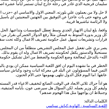
سليمان فرنجية الذي غادر في رحلة خارج لبنان تستمر اياماً عشرة ا
لا حل ولا من يعملون على بلورته. المعني الاول والاساسي اي «حزب ا
في وجهه حتى بات عاجزاً عن التوفيق بين الجهتين المعنيتين اي باسيل
ولا الرئاسة تباشيرها قريبة.
واقعا، بلغ لبنان الانهيار الجدي وسط تعطل المؤسسات وتداعيها. الح
كل وزير بدوره المنوط به فيمكن مثلاً رفع الدولار الجمركي بقرار من 
قرارات وتشريعات تسهل عمل حكومة تصريف الاعمال وكله تحت سقف القانون و
يصر بري على تفعيل عمل المجلس التشريعي منطلقاً من ان المجلس سيد ن
مستحيلاً والدستور يكفل لحكومته تصريف الاعمال وله ان يقوم بذلك. 
الله» بالتدخل لمعالجة وضع الحكومة والضغط من اجل تشكيل حكومة ج
الخطر في ما نشهده اليوم ان افق اللعبة السياسية ممكن ان يودي بالب
الثمن فيما المسؤولون عن البلد في معركة اثبات وجود وكباش سياسي غ
عاتقها. اما اليوم فكل الدول تتلهى بهمومها حتى الأم الحنون.
هو اذاً حراك ثلاثي الابعاد في الوقت الضائع لتخفيف الاعباء قدر الم
وليقم كل وزير بعمله. لكن السؤال هل سيرضى عون، بأيامه المتبقية
وجنبلاط ان يواجهوا مثل هذا الهجوم ضدهم؟
الكلمات الدالة:
اللعبة السياسية - الهاوية-كباش سياسي