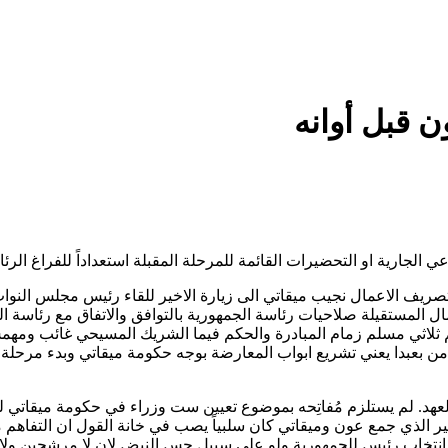
ن قبل أوانه
الجارية او التحضيرات القائمة للمرحلة المقبلة استعداداً للفراغ الرئا
يف الاعمال نجيب ميقاتي الى زيارة الاخير للقاء رئيس مجلس النواب ن
ل المستقيلة صلاحيات رئاسة الجمهورية بالتوافق والاتفاق مع رئاسة 
م ثلاثي مسلم زمام المبادرة والحكم فيما الشريك المسيحي غائب و
ن بعبدا يعني تشريع ابواب المعارضة بوجه حكومة ميقاتي وبدء مرحلة
آب انكسرت الجرة بينه وبين العهد. لم يستلزم مُفاتِحه بموضوع تعيين ست وزراء في 
خير الذي جمع عون وميقاتي كان سلبياً يصب في خانة القول ان التفاهم
ة انتخاب رئيس للجمهورية ولو على سبيل جس النبض لان لا مرشحين ولا 