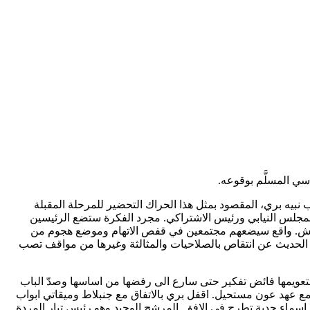
سي المسلَّم بوقوعه.
بيه بري، المقصود بمثل هذا الحراك التحضير للمرحلة المقبلة
المجلس النيابي ورئيس الاشتراكي. مجرد الفكرة ستضع الرئيسين
مهمش. واقع سيضعهم مجتمعين في قفص الاتهام وموضع هجوم من
 الحديث عن انتقاص بالصلاحيات والمثالثة وغيرها من مواقف تصب
حكومة ميقاتي لتعويمها فائض تفكير حتى سارع الى رفضها من اساسها وصدّ الباب
 مع عهد عون مستحيل. اقفل بري بالاتفاق مع جنبلاط وميقاتي ابواب
اسماء جدية تطرح في الافق. المرشح الوحيد وهو رئيس تيار المردة