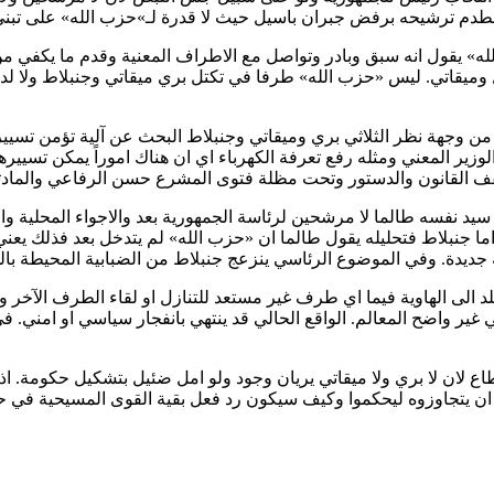
صطدم ترشيحه برفض جبران باسيل حيث لا قدرة لـ»حزب الله» على تبني 
لله» يقول انه سبق وبادر وتواصل مع الاطراف المعنية وقدم ما يكفي 
 وميقاتي. ليس «حزب الله» طرفا في تكتل بري ميقاتي وجنبلاط ولا لديه
ل من وجهة نظر الثلاثي بري وميقاتي وجنبلاط البحث عن آلية تؤمن تسيي
الوزير المعني ومثله رفع تعرفة الكهرباء اي ان هناك اموراً يمكن تسيي
الدستور وتحت مظلة فتوى المشرع حسن الرفاعي والمادتين 62 و75 من الدستو
فسه طالما لا مرشحين لرئاسة الجمهورية بعد والاجواء المحلية والاقلي
اما جنبلاط فتحليله يقول طالما ان «حزب الله» لم يتدخل بعد فذلك ي
ديدة. وفي الموضوع الرئاسي ينزعج جنبلاط من الضبابية المحيطة بال
لد الى الهاوية فيما اي طرف غير مستعد للتنازل او لقاء الطرف الآخر 
ير واضح المعالم. الواقع الحالي قد ينتهي بانفجار سياسي او امني. 
ستطاع لان لا بري ولا ميقاتي يريان وجود ولو امل ضئيل بتشكيل حكومة.
، ان يتجاوزوه ليحكموا وكيف سيكون رد فعل بقية القوى المسيحية ف