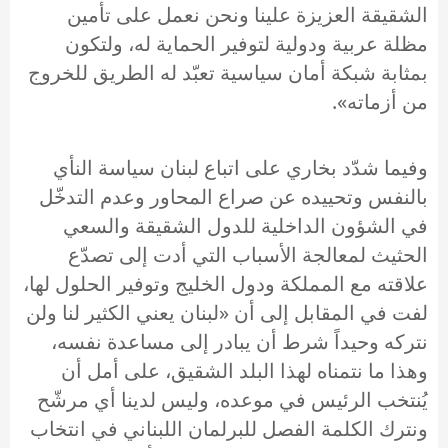
الشقيقة العزيزة علينا ونحن نعمل على تأمين
مظلة عربية ودولية لتوفير الحماية له، ولتكون
بمثابة شبكة أمان سياسية تعبّد له الطريق للخروج
من أزماته».
وفيما شدّد بخاري على اتباع لبنان سياسة النأي
بالنفس وتحييده عن صراع المحاور وعدم التدخّل
في الشؤون الداخلية للدول الشقيقة والسعي
الحثيث لمعالجة الأسباب التي أدت إلى تصدّع
علاقته مع المملكة ودول الخليج وتوفير الحلول لها،
لفت في المقابل إلى أن «لبنان يعني الكثير لنا ولن
نتركه وحيداً شرط أن يبادر إلى مساعدة نفسه،
وهذا ما نتمناه لهذا البلد الشقيق، على أمل أن
يُنتخب الرئيس في موعده، وليس لدينا أي مرشّح
ونترك الكلمة الفصل للبرلمان اللبناني في انتخاب