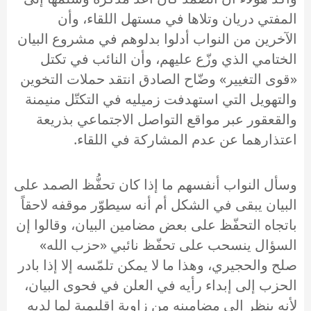
المفتي دريان وتلاها في مستهل اللقاء، وأن
الآخرين من النواب أدلوا بدلوهم في مشروع البيان
الختامي الذي وزّع عليهم، وأن النائب في تكتل
«قوى التغيير» وضّاح الصادق انتقد حملات التخوين
والتهويل التي استهدفت زميليه في التكتّل منيمنة
والقعقور عبر مواقع التواصل الاجتماعي بذريعة
اعتذارهما عن عدم المشاركة في اللقاء.
وسأل النواب أنفسهم ما إذا كان تحفُّظ الصمد على
البيان يبقى في الشكل أم أنه سيطوّر موقفه لاحقاً
باتجاه التحفّظ على بعض مضامين البيان، وقالوا إن
السؤال ينسحب على تحفّظ نائبي «حزب الله»
صلح والحجيري، وهذا ما لا يمكن تلمّسه إلا إذا بادر
الحزب إلى إبداء رأيه في العلن في فحوى البيان،
لأنه ينظر إلى مضامينه من زاوية إقليمية لما لديه