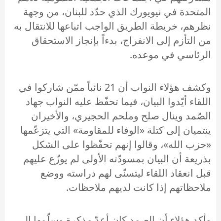
المتحدة في نيويورك الذي حدّد للبنان، من وجهة
نظرهم، خريطة الطريق الواجب اتباعها للانتقال به
من التأزم إلى الانفراج، بدءاً بإنجاز الاستحقاق
الرئاسي في موعده.
وكشف هؤلاء النواب أن 21 نائباً ممّن شاركوا في
اللقاء أيّدوا البيان، فيما تحفّظ عليه النواب جهاد
الصّمد وينال صلح وملحم الحجيري، والأخيران
ينتميان إلى كتلة «الوفاء للمقاومة» التي يتزعّمها
«حزب الله»، وقالوا إنهم تحفّظوا على الشكل
بذريعة أن البيان بمسودّته الأولى لم يوزّع عليهم
قبل انعقاد اللقاء ليتسنّى لهم دراسته ووضع
ملاحظاتهم إذا كانت لديهم ملاحظات.
وأكد هؤلاء أن الصمد كان أعدّ مذكرة وسلّمها إلى