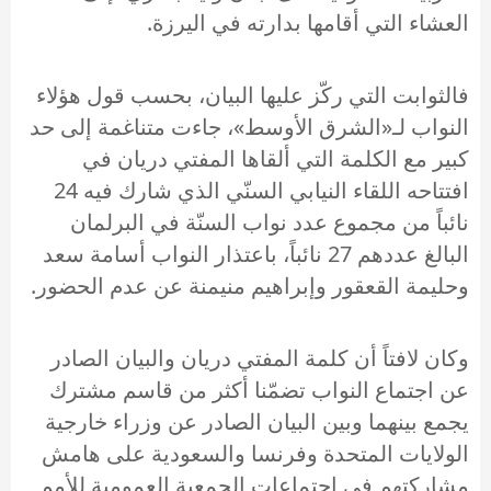
العشاء التي أقامها بدارته في اليرزة.
فالثوابت التي ركّز عليها البيان، بحسب قول هؤلاء
النواب لـ«الشرق الأوسط»، جاءت متناغمة إلى حد
كبير مع الكلمة التي ألقاها المفتي دريان في
افتتاحه اللقاء النيابي السنّي الذي شارك فيه 24
نائباً من مجموع عدد نواب السنّة في البرلمان
البالغ عددهم 27 نائباً، باعتذار النواب أسامة سعد
وحليمة القعقور وإبراهيم منيمنة عن عدم الحضور.
وكان لافتاً أن كلمة المفتي دريان والبيان الصادر
عن اجتماع النواب تضمّنا أكثر من قاسم مشترك
يجمع بينهما وبين البيان الصادر عن وزراء خارجية
الولايات المتحدة وفرنسا والسعودية على هامش
مشاركتهم في اجتماعات الجمعية العمومية للأمم