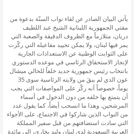
يأتي البيان الصادر عن لقاء نواب السنّة بدعوة من
مفتي الجمهورية اللبنانية الشيخ عبد اللطيف
دريان، متلازماً مع الظروف الدقيقة والصعبة التي
يمر فيها لبنان، ولا يمكن تحييد مفاعيله التي ركّزت
على الثوابت الوطنية عن الاستعدادات الجارية
لإنجاز الاستحقاق الرئاسي في موعده الدستوري
بانتخاب رئيس جمهورية جديد خلفاً للحالي ميشال
عون الذي لم يبقَ من ولايته الرئاسية سوى 35
يوماً، خصوصاً أنه ركّز على المواصفات التي يجب
أن يتمتع بها خلفه من دون الدخول في أسماء
المرشحين. وهذا ما انسحب أيضاً، كما يقول عدد
من النواب الذين شاركوا في الاجتماع، على الأجواء
التي سادت استضافتهم من قبل سفير المملكة
العربية السعودية لدى لبنان وليد بخاري، إلى مائدة