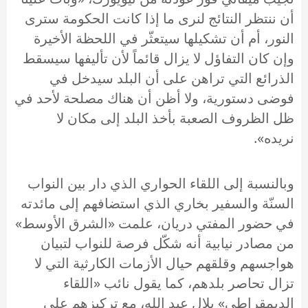
أن ننتظر النتائج لنرى ما إذا كانت الحكومة سترى
النور، أم أن تشكيلها سيتعثّر في اللحظة الأخيرة
وإن كان التفاؤل لا يزال قائماً لأن تأليفها سيسقط
الذرائع التي تراهن على أن البلد سيدخل في
فوضى دستورية، ولا أظن أن هناك مصلحة لأحد في
ظل الظروف الصعبة بأخذ البلد إلى مكان لا
نريده».
وبالنسبة إلى اللقاء الحواري الذي دار بين النواب
السنّة والسفير بخاري الذي استضافهم إلى مائدته
في حضور المفتي دريان، علمت «الشرق الأوسط»
من مصادر نيابية أنه شكّل فرصة للنواب لتبيان
هواجسهم وقلقهم حيال الأزمات الكارثية التي لا
تزال تحاصر بلدهم، كما يقول نائب «اللقاء
الديمقراطي» بلال عبد الله، مع تركيزهم على