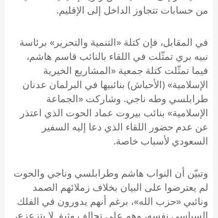
من حسابات تتجاوز الداخل إلى الإقليم.
في المقابل، فإن كتلة «التنمية والتحرير» برئاسة
نبيه بري تمثّلت في اللقاء بالنائب قاسم هاشم،
فيما تمثّلت كتلة جمعية «المشاريع الخيرية
الإسلامية» (الأحباش) بنائبيها في البرلمان عدنان
طرابلسي وطه ناجي. وشاركت «الجماعة
الإسلامية» بنائب بيروت عماد الحوت الذي اعتذر
عن عدم حضور اللقاء الذي دعا إليه السفير
السعودي لأسباب خاصة.
وتبيّن أن النواب هاشم وطرابلسي وناجي والحوت
لم يعترضوا على البيان بخلاف زملائهم الصمد
ونائبي «حزب الله»، برغم أنهم يدورون في الفلك
السياسي نفسه، وهم على تحالف وثيق لا يتزعزع،