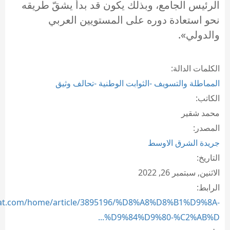
الرئيس الجامع، وبذلك يكون قد بدأ يشقّ طريقه
نحو استعادة دوره على المستويين العربي
والدولي».
الكلمات الدالة:
المماطلة والتسويف -الثوابت الوطنية -تحالف وثيق
الكاتب:
محمد شقير
المصدر:
جريدة الشرق الاوسط
التاريخ:
الاثنين, سبتمبر 26, 2022
الرابط:
sat.com/home/article/3895196/%D8%A8%D8%B1%D9%8A-
%D9%84%D9%80-%C2%AB%D...