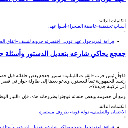
الكلمات الدالة:
أسباب تخفيفية-عاصفة الصحراء-أسوأ عهد.
»
قراءة المزيد
حول عهد عون... اختصرته حروبه لنسف «اتفاق الطائ
جعجع يحاكي شارعه بتعديل الدستور وأسئلة حو
فاجأ رئيس حزب «القوات اللبنانية» سمير جعجع بعض حلفائه قبل خصومه،
رئيساً للجمهورية تبعاً للدستور، وندعو بعدها إلى طاولة حوار في قصر 
إلى تركيبة جديدة؟».
ومع أن خصومه وبعض حلفائه فوجئوا بطروحاته هذه، فإن «التيار الوطني
الكلمات الدالة:
الاحتقان والتطييف- دولة قوية- ظروف مستقرة
»
قراءة المزيد
حول جعجع يحاكي شارعه بتعديل الدستور وأسئلة حو