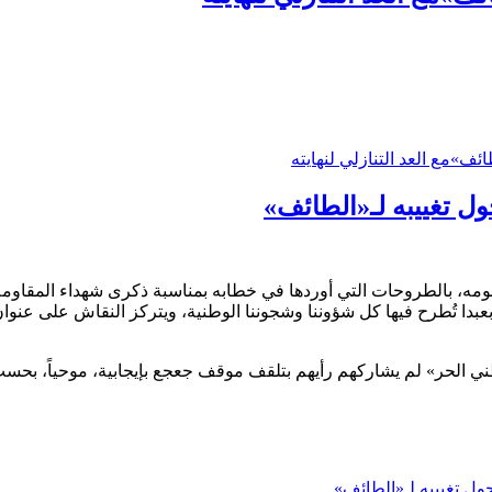
ف»مع العد التنازلي لنهايته
ل تغييبه لـ«الطائف»
 بالطروحات التي أوردها في خطابه بمناسبة ذكرى شهداء المقاومة اللبن
بعبدا تُطرح فيها كل شؤوننا وشجوننا الوطنية، ويتركز النقاش على عنوان
 الحر» لم يشاركهم رأيهم بتلقف موقف جعجع بإيجابية، موحياً، بحسب بي
ل تغييبه لـ«الطائف»