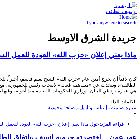
أرشيف الطائف
Type anywhere to
search
جريدة الشرق الاوسط
ماذا يعني إعلان «حزب الله» العودة للعمل 
كان لافتاً أن يخرج أمين عام «حزب الله» الشيخ نعيم قاسم، أخيراً،
الطائف»، ويتحدث عن «مساهمة فعالة» لانتخاب رئيس للجمهورية، مع إشا
هي عبارة ترد في البيان الوزاري للحكومات اللبنانية منذ أعوام، وفي
الكلمات الدالة:
عبارة ضامنة - إلتباس وتأويل-مصلحة وجودية
»
قراءة المزيد
حول ماذا يعني إعلان «حزب الله» العودة للعمل
عهد عون... اختصرته حروبه لنسف «اتفاق الطائف