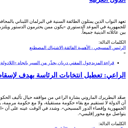
تعهد النواب الذين يمثلون الطائفة السنية في البرلمان اللبناني بالمح
للجمهورية في الموعد الدستوري «يكون ممن يحترمون الدستور ويلتزمون
بين عائلاته الدينية جميعاً.
الكلمات الدالة:
الرئيس المسيحي - الأهمية الفائقة-الاشتباك المصطنع
»
قراءة المزيد
حول المفتي دريان يحذّر من السير باتجاه «اللادولة»
الراعي: تعطيل انتخابات الرئاسة يهدف لإسقا
صعّد البطريرك الماروني بشارة الراعي من مواقفه حيال تأليف الحكوم
أن الدولة لا تستقيم مع بقاء حكومة مستقيلة، ولا مع حكومة مرممة، و
الجمهورية وإقصاء الدور المسيحي». وشدد في الوقت عينه على أن «ا
يتواصل مع محور إقليمي».
الكلمات الدالة: