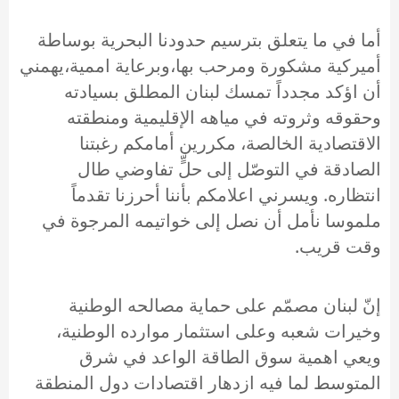
أما في ما يتعلق بترسيم حدودنا البحرية بوساطة
أميركية مشكورة ومرحب بها،وبرعاية اممية،يهمني
أن اؤكد مجدداً تمسك لبنان المطلق بسيادته
وحقوقه وثروته في مياهه الإقليمية ومنطقته
الاقتصادية الخالصة، مكررين أمامكم رغبتنا
الصادقة في التوصّل إلى حلٍّ تفاوضي طال
انتظاره. ويسرني اعلامكم بأننا أحرزنا تقدماً
ملموسا نأمل أن نصل إلى خواتيمه المرجوة في
وقت قريب.
إنّ لبنان مصمّم على حماية مصالحه الوطنية
وخيرات شعبه وعلى استثمار موارده الوطنية،
ويعي اهمية سوق الطاقة الواعد في شرق
المتوسط لما فيه ازدهار اقتصادات دول المنطقة