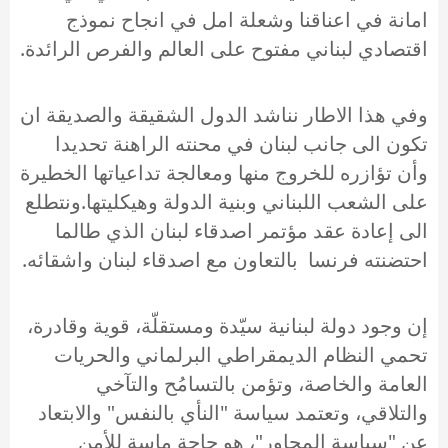
امانة في اعناقنا وشعلة امل في انجاح نموذج
اقتصادي لبناني مفتوح على العالم والفرص الرائدة.
وفي هذا الاطار نناشد الدول الشقيقة والصديقة ان
تكون الى جانب لبنان في محنته الراهنة تحديدا
وأن تؤازره للخروج منها ومعالجة تداعياتها الخطيرة
على الشعب اللبناني وبنية الدولة وهيكليتها.ونتطلع
الى إعادة عقد مؤتمر اصدقاء لبنان الذي طالما
احتضنته فرنسا بالتعاون مع اصدقاء لبنان واشقائه.
إن وجود دولة لبنانية سيّدة ومستقلّة، قوية وقادرة،
تحمي النظام الديمقراطي البرلماني والحريات
العامة والخاصة، وتؤمن بالتسامُح والتآخي
والتلاقي، وتعتمد سياسة "النأي بالنفس" والابتعاد
عن "سياسة المحاور"، هو حاجة ماسة للأمن