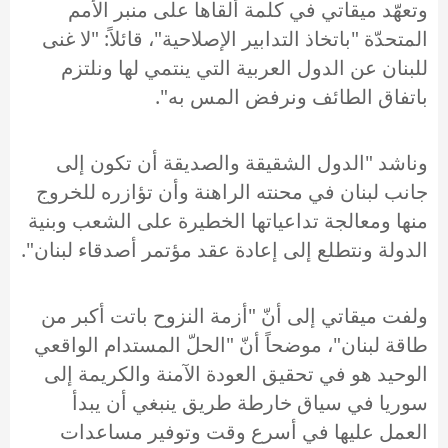
وتعهّد ميقاتي في كلمة ألقاها على منبر الأمم
المتحدّة "باتخاذ التدابير الإصلاحية"، قائلاً: "لا غنى
للبنان عن الدول العربية التي ينتمي لها ونلتزم
باتفاق الطائف ونرفض المس به".
وناشد "الدول الشقيقة والصديقة أن تكون إلى
جانب لبنان في محنته الراهنة وأن تؤازره للخروج
منها ومعالجة تداعياتها الخطيرة على الشعب وبنية
الدولة ونتطلع إلى إعادة عقد مؤتمر أصدقاء لبنان".
ولفت ميقاتي إلى أنّ "أزمة النزوح باتت أكبر من
طاقة لبنان"، موضحاً أنّ "الحلّ المستدام الواقعي
الوحيد هو في تحقيق العودة الآمنة والكريمة إلى
سوريا في سياق خارطة طريق ينبغي أن يبدأ
العمل عليها في أسرع وقت وتوفير مساعدات