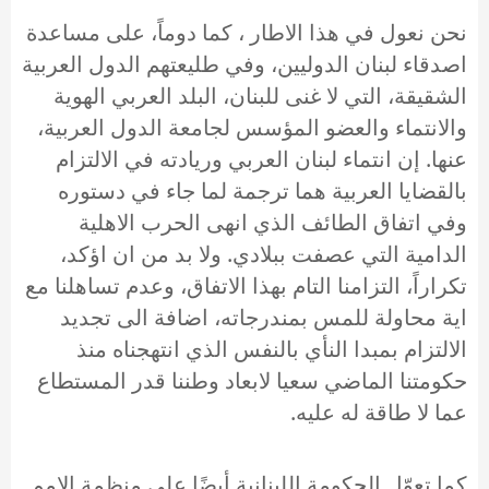
نحن نعول في هذا الاطار ، كما دوماً، على مساعدة
اصدقاء لبنان الدوليين، وفي طليعتهم الدول العربية
الشقيقة، التي لا غنى للبنان، البلد العربي الهوية
والانتماء والعضو المؤسس لجامعة الدول العربية،
عنها. إن انتماء لبنان العربي وريادته في الالتزام
بالقضايا العربية هما ترجمة لما جاء في دستوره
وفي اتفاق الطائف الذي انهى الحرب الاهلية
الدامية التي عصفت ببلادي. ولا بد من ان اؤكد،
تكراراً، التزامنا التام بهذا الاتفاق، وعدم تساهلنا مع
اية محاولة للمس بمندرجاته، اضافة الى تجديد
الالتزام بمبدا النأي بالنفس الذي انتهجناه منذ
حكومتنا الماضي سعيا لابعاد وطننا قدر المستطاع
عما لا طاقة له عليه.
كما تعوّل الحكومة اللبنانية أيضًا على منظمة الامم