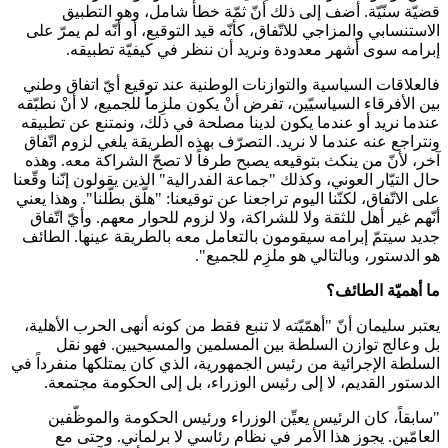
قضيّة سنّيّة. أضف إلى ذلك أنّ ثمّة خطأ شامل، وهو التطبيق
الاستنسابي والمزاجي للاتّفاق، كأنّه قيد التوقيع، أو أنّه لم يمرّ على
إبرامه سوى أشهر معدودة ونريد أن ننظر في كيفيّة تطبيقه.
فالعلاقات السياسية والتوازنات الوطنية عند توقيع أيّ اتفاق وطني
بين الأفرقاء السياسيّين، تفرض أنْ يكون ملزِماً للجميع، لا أنْ نطبّقه
عندما نريد أو عندما يكون لدينا مصلحة في ذلك، ونمتنع عن تطبيقه
ونتراجع عنه عندما لا نريد. التصرّف بهذه الطريقة يلغي لزوم اتّفاق
آخر، لأنّ من ينكث بتوقيعه يصبح طرفاً لا تصحّ الشراكة معه. وهذه
حال التيّار العوني، وكذلك "جماعة الفدرالية" الذين يقولون إنّنا وقّعنا
على الاتّفاق، لكنّنا اليوم تراجعنا عن توقيعنا: "هلّق بطّلنا". وهذا يعني
أنّهم غير أهل للثقة ولا للشراكة، ولا لزوم للحوار معهم. وأيّ اتّفاق
جديد سيتمّ إبرامه سيقومون بالتعامل معه بالطريقة عينها. الطائف
هو الدستور، وبالتالي هو ملزِم للجميع".
ما أهميّة الطائف؟
يعتبر سليمان أنّ "أهمّيّته لا تنبع فقط من كونه أنهى الحرب الأهلية،
بل وعالج توازن السلطة بين المسلمين والمسيحيين. فهو نقل
السلطة الإجرائية من رئيس الجمهورية، الذي كان يمتلكها منفرداً في
الدستور القديم، لا إلى رئيس الوزراء، بل إلى الحكومة مجتمعة.
"سابقاً، كان الرئيس يعيِّن الوزراء ورئيس الحكومة والموظّفين
العامّين. يجوز هذا الأمر في نظام رئاسي لا برلماني. وحتى مع