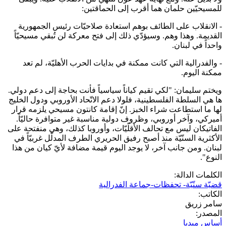
للمسيحيّين حلمان هما أقرب إلى الحماقتين:
- الانقلاب على الطائف بوهم استعادة صلاحيّات رئيس الجمهورية
القديمة. وهذا وهم. وسيؤدّي ذلك إلى فتح معركة لن تُبقي مسيحيّاً
واحداً في لبنان.
- والفدرالية التي كانت ممكنة في بدايات الحرب الأهليّة، لم تعد
ممكنة اليوم.
ويختم سليمان: "لكي تقيم كياناً سياسياً فأنت بحاجة إلى دعم دولي.
ها هي السلطة الفلسطينية، فلولا دعم الاتّحاد الأوروبي ودول الخليج
لها ما استطاعت شراء الخبز. إنّ إقامة كانتون مسيحي يلزمه قرار
أميركي، وآخر أوروبي، وظروف دولية مناسبة غير متوافرة حاليّاً.
الفاتيكان ليس مع تحالف الأقلّيّات، وأوروبا كذلك، وهي منفتحة على
الأكثرية السنّيّة منذ أصبح رفيق الحريري الطرف المدلّل غربيّاً في
لبنان. ومن جانب آخر، لا يوجد اليوم قيمة مضافة لأيّ كيان من هذا
النوع".
الكلمات الدالة:
قضيّة سنّيّة- تحفظات-جماعة الفدرالية
الكاتب:
سامر زريق
المصدر:
أساس ميديا