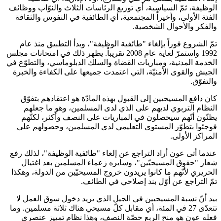
الوظيفة، ثمّ السياسية، أي توزيع الرئاسات الثلاث والنوّاب ووظائف
الفئة الأولى، وأخيراً المجتمعية، أي الطائفية في النفوس والثقافة
والفكر والأحوال الشخصية.
تمّ الشروع فوراً بإلغاء "طائفية الوظيفة"، وبدأ التطبيق منذ عام
1992 واستمرّ لغاية عام 2008 تقريباً. يظهر ذلك في امتحانات مجلس
الخدمة المدنية، ومباريات القضاة والسلك الدبلوماسي، والتطوّع في
الجيش والقوى الأمنيّة، التي اعتمدت جميعها على الكفاءة والخبرة
والتفوّق.
كان دافع المسيحيين إلى القبول بهذه المادّة هو اعتقادهم بتفوّق
النظام التربوي لديهم على الذي لدى المسلمين، وهو ما جعلهم
يظنّون أنّهم سيحصلون في المباريات على النصف وأكثر، لكنّهم
فوجئوا بتطوّر المستوى التعليمي لدى المسلمين، وحصولهم على
المراكز الأولى.
عندما أتى عون أراد التراجع عن إلغاء "طائفية الوظيفة"، لذلك رفع
شعار "حقوق المسيحيّين"، وسايره زعماء المسلمين بعد اغتيال
الحريري لأنّهم ما كانوا يريدون خروج المسيحيّين من الدولة، وهكذا
تمّ التراجع عن أوّل بند إصلاحي في الطائف.
بيد أنّ نسبة المسيحيين في الجيل الذي يريد دخول سوق العمل لا
تتعدّى 27 في المئة، أي مقابل كلّ مسيحي هناك ثلاثة مسلمين. وما
فعله عون هو منح الربع حصّة النصف، وهذا نظام تمييز عنصري