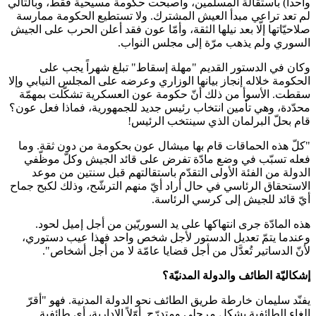
واحداً) باستقالة المسلمين، وأصبحت حكومة مسيحية فقط، وبالتالي
لم تعد تراعي مبدأ العيش المشترك. ولا تستطيع الحكومة ممارسة
صلاحيّاتها إلّا بعد نيلها الثقة، وأمّا عون فقد أعلن الحرب على الجيش
السوري ولم يذهب مرّة إلى مجلس النواب.
وكان في الدستور القديم "مهلة إسقاط" تبلغ شهراً يجب على
الحكومة خلاله إنجاز بيانها الوزاري وعرضه على المجلس النيابي وإلا
سقطت. الأسوأ من ذلك أنّ حكومة عون العسكرية تشكّلت بمهمّة
محدّدة، وهي تأمين انتخاب رئيس جديد للجمهورية، فماذا فعل عون؟
قام بحلّ البرلمان الذي سينتخب الرئيس!
"كلّ هذه الحماقات قام بها ميشال عون بحكومة من دون ثقة. وما
فعله تسبّب في وضع مادّة تفرض على قائد الجيش وكلّ موظّفي
الدولة من الفئة الأولى التقدّم باستقالتهم قبل سنتين من موعد
الاستحقاق الرئاسي في حال أراد أيّ منهم الترشّح، وذلك لكبح جماح
أيّ قائد للجيش إلى كرسي الرئاسة.
هذه المادّة جرى انتهاكها على يد السوريّين من أجل إميل لحود.
وعندما يتمّ تعديل الدستور لأجل شخص واحد فهذا عيب دستوري،
لأنّ الدساتير تُعدَّل من أجل قضايا عامّة لا من أجل أشخاص".
إشكاليّة الطائف والدولة المدنيّة؟
يفنّد سليمان خارطة طريق الطائف نحو الدولة المدنية. فهو "أقرّ
إلغاء الطائفية بشكل مرحلي ومتدرّج. أوّلاً الإدارية، أي طائفية