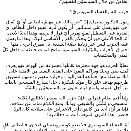
الخاصّ من خلال السياسيّين أنفسهم".
حزب الله والعشاء السويسريّ؟
يقول الدكتور سليمان إنّ "حزب الله غير مهتمّ بالطائف أو أيّ اتّفاق
آخر. فهو يعمل على مسألتين: أن يكون لديه الفيتو داخل النظام، أي
القدرة على التعطيل لمنع تمرير أيّ قرار لا يريده، وهذا الحدّ الأدنى.
أمّا الحدّ الأعلى فهو أنْ يتحكّم بالقرار الأساسي للبلاد. وهذا ما يعمل
عليه الحزب ليس عبر زيادة حصّة الشيعة، بل بطرق أخرى، منها
اختراق الأحزاب والتيّارات السياسية، وفتح قنوات خاصّة له داخل كلّ
المدن والمجتمعات.
فعليّاً الحزب هو جهة محترفة تقابلها مجموعة من الهواة. فهو يعرف
كيف يبني ويجنّد ويراكم النفوذ على المدى البعيد. من الأمثلة على
ذلك تواصله مع "جماعة الفدرالية"، وحواره معهم ودعمهم لتسويق
طرحهم بهدف خلق تيّار مؤيّد للفكرة داخل الشارع المسيحي بالذات
من أجل تفتيته، ولمنع قيام تعاون بين المسيحيّين والسُنّة.
وإذا أُقيم نظام فدرالي، فإنّ حزب الله سيدير الأقاليم الثلاثة:
المسيحي والسُنّي والشيعي. وبذلك يمنع الكلام تماماً عن سلاحه،
فإذا ما أراد أحد من كانتون آخر الاعتراض على سلاحه كان الردّ
حاضراً: هذا كانتون الشيعة، أنت ما دخلك به؟
أمّا العشاء السويسري فلا يعدو كونه زوبعة في فنجان، فالطائف باقٍ
ولا بديل عنه. ومع نهاية عهد عون ننتهي من الانقلاب عليه. ويبقى