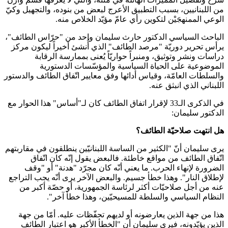
من اللبنانيين، بسبب التطبيق الأعرج لبعض من بنوده، والتجهيل وكيّ
الوعي الممنهجَيْن لتكوين رأي عامّ مؤيّد الخلاص منه.
الباحث السياسي الدكتور حارث سليمان واحد من "حرّاس الطائف"،
يرأس تحرير دوريّة "مرصد الطائف" الذي أُنشئ أخيراً ليكون مركز
دراسات ونشر وتوثيق، ومنبراً حواريّاً يُعنى بممارسة الرقابة
الموضوعية على الحياة السياسية والمؤسّسات الدستورية
والسلطات العامّة، وقياس أدائها وفق معايير اتّفاق الطائف والدستور
اللبناني الذي انبثق عنه.
في الذكرى الـ33 لإقرار اتفاق الطائف كان لـ"أساس" هذا الحوار مع
الدكتور سليمان:
هل انتهت صلاحيّة الطائف؟
يرى سليمان أنّ "الكثير من الساسة اللبنانيّين ينطلقون في مقاربتهم
اتّفاق الطائف من مواقع خاطئة. فالبعض يقول إنّه كان اتّفاق
الضرورة لإنهاء الحرب. ما يعني أنّه كان مجرّد "هدنة" أو "وقف
لإطلاق النار". وهذا خطأ جسيم. والبعض الآخر يرى أنّه يجب التراجع
عنه من أجل صلاحيّات أكثر لرئاسة الجمهورية، أو حصّة أكبر من
النظام السياسي والسلطة للمسيحيّين، وهذا خطأ آخر".
هذا من جهة الذين يعارضونه أو لديهم تحفّظات عليه. أمّا من جهة
الذين يؤيّدونه، فيرى سليمان أن "الخطأ الأكبر هو اعتبار الطائف