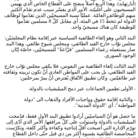
(أبارتهايد). وهذا الربع أصلاً منفتح على القطاع الخاص الذي يهيمن
المسيحيون على أغلبيّته. الأمر الذي يفسّر سبب عدم تقدّم الكثير
منهم للوظائف العامّة. عمليّاً نسبة المسيحيّين الذين تقدّموا لوظائف
الدولة لم تتخطَّ 15 في المئة، أي مقابل كلّ 8 مسلمين تقدّموا
للوظيفة كان هناك مسيحيّ واحد.
البند الثاني وهو إلغاء الطائفية السياسية عبر إقامة نظام المجلسَيْن:
مجلس نوّاب خارج القيد الطائفي، ومجلس شيوخ طائفي. وهذا البند
صار يستعمله زعماء المسلمين "فزّاعةً" للمسيحيّين، خاصّة إبّان
الوجود السوري.
البند الثالث إلغاء الطائفية من النفوس، فلا يكفي مجلس نوّاب خارج
القيد الطائفي، بل يجب على المواطن العادي أنْ تكون تربيته وثقافته
غير طائفيّتين. وكان تطبيق الاتّفاق يُفترض أنْ يمرّ بمرحلتين:
- الأولى تطمين الجماعات عبر دمج الميليشيات بالدولة.
- والثانية إقامة حقوق وواجبات الأفراد والذهاب الى "دولة
المواطنة"، أي "الدولة المدنية".
ما حصل هو أنّ السياسيّين أرادوا تطبيق البند الأول فقط، فدُمجت
الميليشيات بالدولة واستولت على كلّ مرافقها. الأمر الذي أدّى إلى
تورّم الإدارة التي أصبحت أقلّ إنتاجية وكفاءة وأكثر كلفة، وتكرّست
المحاصصة الطائفية بقسوة أكثر من ذي قبل حتّى داخل القطاع