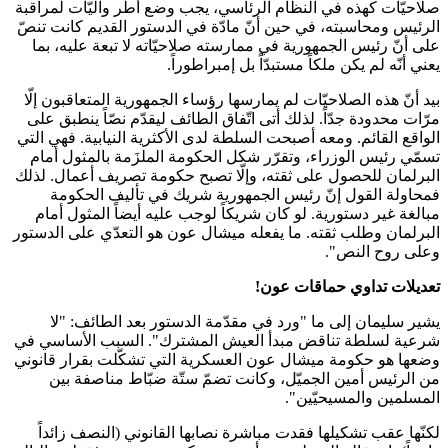
صلاحيّات كهذه في النظام الرئاسي، يجب وضع أطر وآليّات لمراقبة
الرئيس ومحاسبته، في حين أنّ مادّة في الدستور القديم كانت تنصّ
على أنّ رئيس الجمهورية في ممارسته صلاحيّاته لا تبعة عليه، بما
يعني أنّه لم يكن ملكاً مستبدّاً بل إمبراطوراً.
بيد أنّ هذه الصلاحيّات لم يمارسها رؤساء الجمهورية المتعاقبون إلّا
مرّات محدودة جدّاً. لذلك أتى اتّفاق الطائف ليقدّم نصّاً ينطبق على
الواقع القائم. ومعه أصبحت السلطة لدى الأكثرية النيابية. فهي التي
تسمّي رئيس الوزراء، وتقرّر شكل الحكومة الملزَمة بالمثول أمام
البرلمان للحصول على ثقته، وإلّا تصبح حكومة تصريف أعمال. لذلك
فمحاولة القول إنّ رئيس الجمهورية شريك في تأليف الحكومة
مبالغة غير دستورية. لو كان شريكاً لوجب عليه أيضاً المثول أمام
البرلمان وطلب ثقته. ما يفعله ميشال عون هو التعدّي على الدستور
وعلى روح النص".
تعديلات تداوي حماقات عون
!
يشير سليمان إلى ما "ورد في مقدّمة الدستور بعد الطائف: "لا
شرعية لسلطة تناقض مبدأ العيش المشترك". السبب الأساسي في
وضعها هو حكومة ميشال عون العسكرية التي تشكّلت بقرار قانوني
من الرئيس أمين الجميّل، وكانت تضمّ ستّة ضبّاط مناصفة بين
المسلمين والمسيحيّين".
لكنّها عقب تشكيلها فقدت مباشرة نصابها القانوني (النصف زائداً