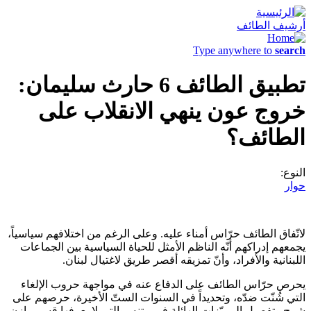
أرشيف الطائف
Type anywhere to
search
تطبيق الطائف 6 حارث سليمان:
خروج عون ينهي الانقلاب على
الطائف؟
النوع:
حوار
لاتّفاق الطائف حرّاس أمناء عليه. وعلى الرغم من اختلافهم سياسياً،
يجمعهم إدراكهم أنّه الناظم الأمثل للحياة السياسية بين الجماعات
اللبنانية والأفراد، وأنّ تمزيقه أقصر طريق لاغتيال لبنان.
يحرص حرّاس الطائف على الدفاع عنه في مواجهة حروب الإلغاء
التي شُنّت ضدّه، وتحديداً في السنوات الستّ الأخيرة، حرصهم على
شرح وتفصيل المميّزات الهائلة في متنه، والتي لا يعرفها قسم وازن