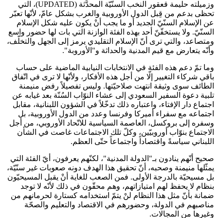
وزميلته حليمة قعقور النخب السنّيّة المحدَّثة (UPDATED)، التي
تحظى بدعم من قِبل الدول الأوروبية والغرب بشكل عامّ، لأنّها تعبّر
عن الإسلام السنّيّ الجديد أو ما يجب أنْ يكون عليه شكل الإسلام
السنّيّ. ولا يستخفّنّ أحد بهذه الفئة الوازنة التي بات لها حضور واسع
ومتصاعد، والتي ترى أنّ الإسلام التقليدي يرمز إلى الجهل والتخلّف،
وأنّه يتعارض مع قيم المدنية والحداثة و"الأوروبة".
وما تمّ دعم هذه الفئة في الانتخابات النيابية الماضية على حساب
باقي شركاء التغيير إلّا من أجل هذه الأفكار، ولأنّها لا ترى في اتّفاق
الطائف سوى وثيقة انتهت صلاحيّتها. وليس تفصيلاً رفض منيمنة
تلبية دعوة السفير السعودي إلى عشاء النوّاب السُنّة بعد غيابه عن
اجتماع دار الإفتاء، واعتباره ذلك تدخّلاً في الشؤون اللبنانية، مقابل
اجتماعه مع سفراء أميركا وفرنسا وعدد من الدول الأوروبية، بل
وسفره إلى بروكسل، العاصمة السياسية للاتّحاد الأوروبي، من أجل
الاجتماع بنوّاب أوروبيّين، وكلّ تلك الاجتماعات غاصت في الشأن
اللبناني سياسةً واقتصاداً واجتماعاً حتّى العظم.
صحيح أنّهم ينادون بـ"الدولة المدنية"، لكنّهم يعرفون، أيّ الفئة التي
يمثّلها منيمنة وصحبه، أنّ تحقيق هذا الهدف دونه صعوبات غير سنّيّة،
بل مسيحيّة بالدرجة الأولى. فمن الصعب للغاية أنْ يقبل المسيحيّون
بنظام لا يحفظ لهم امتيازاتهم، وهم محقّون في ذلك لأنّه لا توجد
ضمانة بأنّ مثل هذا النظام لنْ يتمّ استخدامه كستارة لحرمانهم من
مناصبهم في الدولة، وحضورهم في الاقتصاد والتعليم والصحّة
وغيرها من المجالات.