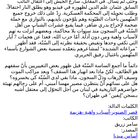
وحتّى لم يُسأل. في المقابل، سارع الجيش إلى اعتقال النائب
السابق عثمان علم الدين لظهوره في فيديو وهو يطلق النار احتفالاً،
وطلب تحويله إلى المحكمة العسكرية. زدْ على ذلك خروج جميع
المتّهمين بأحداث الطيّونة وهم يلوّحون بأيديهم، بالتوازي مع حملة
ضخمة لإخراج بدري ضاهر، فيما يقبع عشرات الشباب من أهل
السُنّة في السجون منذ سنوات بلا محاكمة، وبعضهم أُنزلت به تهم
لأسباب واهية ومن دون أدلّة. أمّا حزب الله، فعدا عن هجمات 7 أيار
التي تكفي وحدها وتفيض بحقيقة نظرته إلى السُنّة، فقد أظهر
"مراعاته الشديدة" لمشاعرهم بتعمّده تسمية بعض الشوارع بأسماء
المتّهمين باغتيال رفيق الحريري.
دائماً ما أجمع الساسة السُنّة قبل ظهور بعض التغييريين بأنّ سقفهم
هو الطائف، لكنْ ماذا بعد انهيار هذا السقف؟ وبعد مراكب الموت
وسيف الإرهاب وذلّ السجون، ماذا بقي لدى السُنّة كي يخسروه؟
هل على نسائهم أنْ ينتظرن مصير مهسا أميني، أم على رجالهم تهيئة
حواضرهم التاريخية في لبنان من أجل التحوّل إلى معتقل أشبه
بـسجن"إيفين" في طهران؟
الكلمات الدالة:
قصر الصنوبر-أسباب واهية -هزيمة
الكاتب:
سامر زريق
المصدر:
أساس ميديا