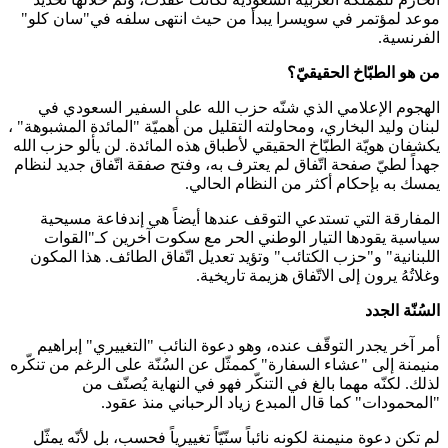
موعد لمؤتمر في سويسرا يبدأ من حيث انتهى سلفه في"سان كلو"
الفرنسية.
من هو الطبّاخ الحقيقيّ؟
الهجوم الإعلامي الذي شنّه حزب الله على السفير السعودي في
لبنان وليد البخاري، ومحاولته التقليل من أهميّة "المائدة المشبوهة" ،
يكشفان هويّة الطبّاخ الحقيقي لأطباق هذه المائدة. لن يألو حزب الله
جهداً لطيّ صفحة اتّفاق لم يعترف به، وفتح صفقة اتّفاق جديد لنظام
يمسك به بإحكام أكثر من النظام الحالي.
المفارقة التي تستدعي التوقف عندها أيضاً هي إندفاعة مسيحية
سياسية يقودها التيار الوطني الحر مع سكوت آخرين كـ"القوات
اللبنانية" و"حزب الكتائب" وتؤيد تعديل اتّفاق الطائف. هذا المكون
وغلاتُهُ يرون إلى الاتّفاق هزيمة تاريخية.
السُنّة الجدد
أمر آخر يجدر التوقّف عنده، وهو دعوة النائب "التغييري" إبراهيم
منيمنة إلى "عشاء السفارة" كممثّل عن السُنّة على الرغم من تنكّره
لذلك. لكنّه مهما بالغ في التنكّر فهو في النهاية يُصنّف من
"المحمودات" كما قال المبدع زياد الرحباني منذ عقود.
لم تكن دعوة منيمنة لكونه نائباً سنّيّاً تغييرياً فحسب، بل لأنّه يمثّل