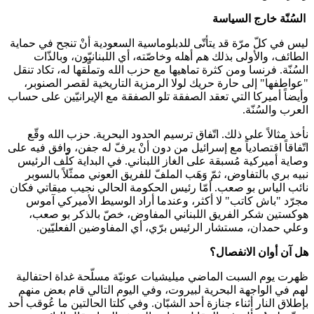
السُنّة خارج السياسة
ليس في كلّ مرّة قد يتأتّى للدبلوماسية السعودية أنْ تنجح في حماية
الطائف، والأولى بذلك هم أهله وخاصّته، أي اللبنانيّون، وبالذّات
السُنّة. فرنسا ومن كثرة تماهيها مع حزب الله وتملّقها له، تكاد تنقل
"عواطفها" إلى حارة حريك لولا الرمزية التاريخية لقصر الصنوبر،
وأيضاً أميركا التي تعقد الصفقة تلو الصفقة مع الإيرانيّين على حساب
العرب والسُنّة.
نأخذ مثالاً على ذلك. اتّفاق ترسيم الحدود البحرية. حزب الله وقّع
اتّفاقاً اقتصادياً مع إسرائيل من دون أنْ يرفّ له جفن، وافق فيه على
وصاية أميركية مُسبقة على الغاز اللبناني. في البداية كلّف الرئيس
نبيه بري بالتفاوض، ثمّ وَهَب الملفّ للفريق العوني ممثّلاً بالسوبر
نائب الياس بو صعب. أمّا رئيس الحكومة الحالي نجيب ميقاتي فكان
مجرّد "باش كاتب" لا أكثر، وعندما أراد الوسيط الأميركي آموس
هوكستين شكر الفريق اللبناني المفاوض، خصّ بالذكر بو صعب،
وعلي حمدان، مستشار الرئيس برّي، أي المفاوضين الفعليّين.
هل آن أوان الانفصال؟
ظهرت يوم السبت الماضي ميليشيات عونيّة مسلّحة غداة احتفالية
لهم في الواجهة البحرية لبيروت، وفي اليوم التالي قام بعض منهم
بإطلاق النار أثناء جنازة أحد الشبّان. وفي كلتا الحالتين ما عُوقب أحد