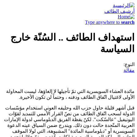
أرشيف الطائف
Type anywhere to
search
استهداف الطائف .. السُنّة خارج
السياسة
النوع:
مقالة
مائدة العشاء السويسرية التي تمّ تأجيلها لا إلغاؤها، ليست المحاولة
الأولى لاغتيال اتّفاق الطائف ودفنه ، وحتماً لن تكون الأخيرة.
قبل أشهر قليلة حاول حزب الله وحليفه العوني استخدام مؤسّسات
الدولة لسحب اتّفاق الطائف من نصّ القرار الأممي للتمديد لقوّات
اليونيفيل "عالسّكت". لكنّ يقظة الفريق الدبلوماسي لدولة الإمارات
العربية المتّحدة حالت دون ذلك. ويندرج ضمن السياق عينه الدعوة
السويسرية أو "دبلوماسية المائدة" المشبوهة، التي لولا الموقف
الحازم للمملكة العربية السعودية لكانت عُقدت، وتمّ خلالها تحديد