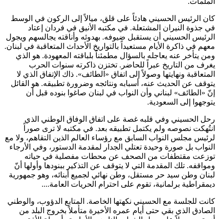
الملمات.
كان الرئيس الحسيني هادئاً على قلق، ميالاً إلى الركون في الوسط
في جذوة النيران المشتعلة. في مكتبه الأنيق في فردان إعتاد
الرئيس الحسيني أن يستقبل ضيوفه. بهدوئه وأناقته يجالسهم ويجول
معهم في ذاكرة الأيام مستعيداً بالتواريخ الأحداث المتعاقبة في لبنان.
ومن يتأخر عنه يعاجله بالسؤال مطمئناً بلباقته المعهودة. هو الذي
يغرف من التاريخ عبراً للحاضر. تختزن ذاكرته سنوات الحرب
المتعاقبة ونهايتها وصولاً إلى اتفاق «الطائف». ذاك الإتفاق الذي لا
يتوقف عن الحديث عنه، أسبابه ونتائجه وضرورة تطبيقه. هو القائل
إنّ «الطائف» لبناني وأن النواب في لبنان صاغوا بنوده قبل أن
يتوجهوا إلى السعودية.
رحل الحسيني وفي قلبه غصة على اتفاق الوفاق الوطني الذي
انتُهكت نصوصه ولم يكتمل تطبيقه بعد. في مكتبه لا ترى صوراً
لرئيس مجلس النواب السابق مع رؤساء العالم الذين التقاهم، ولا مع
النواب بل صورة وحيدة تعتلي الجدار لمقدمة الدستور، وفي الأرجاء
توزعت مقتطفات من الصحف عن محطات مفصلية في حياته
ومواقفه. تلك المقدمة التي لا يتوقف عن التذكير ببنودها وأولها أنّ
لبنان وطن سيد حر مستقل، وطن نهائي لجميع أبنائه، وهو جمهورية
ديمقراطية برلمانية، تقوم على احترام الحريات العامة....
كانت للجلسة مع الحسيني نكهتها الخاصة. المتابع الدؤوب، والوطني
الصادق الذي بقي حتى أيام عمره الأخيرة متأملاً بخروج البلد من