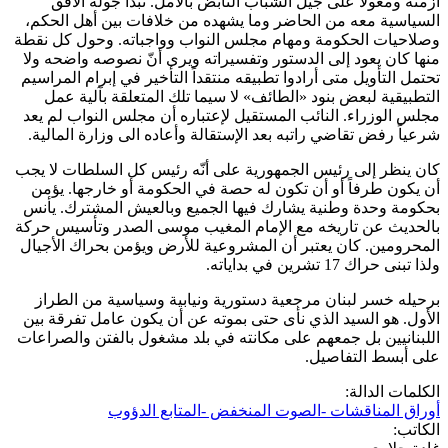
أزمته ومعولاً على جيل الشباب النابض بالأمل. تبدأ جولة الأفق
السياسية معه من الحاضر وما يشهده من خلافات بين أهل الحكم،
وصلاحيات الحكومة ومهام مجلس النواب وواجباته. وحول كل نقطة
منها كان يعود إلى الدستور وتفسيراته ويرى أنّ نصوصه واضحه ولا
تحتمل التأويل متى أرادوا تطبيقه منتقداً التأخير في إبرام المراسيم
التطبيقية لبعض بنود «الطائف» لا سيما تلك المتعلقة بآلية عمل
مجلس الوزراء. النائب المستقيل لإعتباره أن مجلس النواب لم يعد
شرعياً رفض تقاضي راتبه بعد الإستقالة وأعاده الى وزارة المالية.
كان ينظر إلى رئيس الجمهورية على أنّه رئيس كل السلطات لا يجب
أن يكون طرفاً أو أن تكون له حصة في الحكومة أو خارجها. يؤمن
بحكومة وحدة وطنية يشارك فيها الجميع وبالعيش المشترك. يأنس
بالحديث عن تاريخه مع الإمام المغيب موسى الصدر وتأسيس حركة
المحرومين. كان يعتبر أن المشروعية للأرض ويؤمن بحراك الأجيال
ولذا تبنى حراك 17 تشرين في بداياته.
برحيله خسر لبنان مرجعية دستورية ونيابية وسياسية من الطراز
الأول. هو السيد الذي نأى حتى بموته عن أن يكون عامل تفرقة بين
اللبنانيين بل جمعهم على مكانته في بلد مشغول بالفتن والصراعات
على أبسط التفاصيل.
الكلمات الدالة:
أوراق المناقشات -الصوت المنخفض -المتابع الدؤوب
الكاتب: