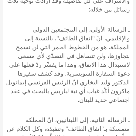
والإشراف على كل تفاصيله وقد أرادت توجيه ثلاث
رسائل من خلاله:
ـ الرسالة الأولى، إلى المجتمعين الدولي
والإقليمي، انّ "اتفاق الطائف"، بالنسبة إلى
المملكة، هو من الخطوط الحمر التي لن تسمح
بتجاوزها، ولن تتساهل في التصدّي لأي مسعى
لاستبدال هذا الاتفاق، وهذا ما يفسِّر ردّ فعلها على
دعوة السفارة السويسرية. وقد كشف سفيرها
الدكتور وليد البخاري انّ الرئيس الفرنسي إيمانويل
ماكرون أكّد غياب أي نية لباريس بالبحث في عقد
اجتماعي جديد للبنان.
ـ الرسالة الثانية، إلى اللبنانيين، انّ المملكة
متمسكة بـ"اتفاق الطائف" وتنفيذه، وكل الكلام عن