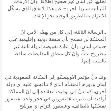
تخلّيها عن لبنان غير صحيح إطلاقاً، وانّ الأزمات
اللبنانية سببها الخروج عن هذا الاتفاق الذي يشكّل
الالتزام به الطريق الوحيد نحو الإنقاذ.
ـ الرسالة الثالثة، إلى كل من يهمّه الأمر، انّ
المملكة لن تسمح بأي صفقة دولية وإقليمية على
حساب لبنان، وانّ إعادة تفويضه لدولة ثانية غير
مطروح بتاتاً، وانّ كل منطق المقايضات ساقط
بالنسبة إليها.
وقد دلّ مؤتمر الأونيسكو إلى المكانة السعودية في
لبنان ودورها المتقدِّم الذي لا تنافسها عليه اي دولة
أخرى، كما دلّ في توقيت انعقاده إلى انّ المملكة
أرادت ان تضرب عصفورين في حجر واحد: عصفور
تمسّكها بالطائف، وعصفور التزام اي مرشّح