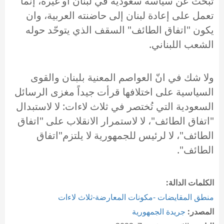
تبحث عن سياسة سعودية في لبنان او غيره، إنما
تعمل على إعادة لبنان إلى حاضنته العربية، وان
يكون "اتفاق الطائف" السقف الذي يتوحّد حوله
الشعب اللبناني.
ولا شك في انّ العواصم المعنية بلبنان والقوى
السياسية على اختلافها قرأت جيداً مغزى الرسائل
السعودية التي تُختصر في ثلاث لاءات: لا لاستبدال
"اتفاق الطائف"، لا لاستمرار الانقلاب على "اتفاق
الطائف"، لا لرئيس للجمهورية لا يلتزم"اتفاق
الطائف".
الكلمات الدالة:
منطق المقايضات -مكونات المعارضة-ثلاث لاءات
المصدر:
جريدة الجمهورية