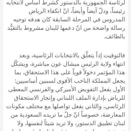
لرئاسة الجمهورية بالدستور كشرط أساس لانتخابه
رئيساً، ودلّ أيضاً وأيضاً، انّ انكفاء الرياض
المدروس في المرحلة السابقة كان هدفه توجيه
رسالة واضحة من انّ دعمها للبنان مشروط بالتقيُّد
بالطائف.
فالتوقيت إذاً يتعلّق بالانتخابات الرئاسية، وبعد
انتهاء ولاية الرئيس ميشال عون مباشرة، ويشكّل
هذا المؤتمر دخولاً قوياً على هذا الاستحقاق، بما
يجعل المملكة الناخب الأقوى لسببين أساسيين:
الأول بفعل التفويض الأميركي والفرنسي المعطى
للرياض بإدارة الملف اللبناني وإنجاز الاستحقاق
الرئاسي، والثاني بفعل تواصلها مع مختلف مكونات
المعارضة، خصوصاً انّ جلّ ما تريده السعودية من
لبنان تطبيق الدستور، ولا تريد شيئاً لنفسها، ولا