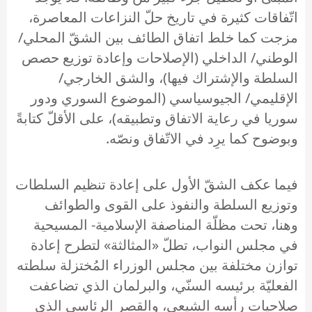
اتّفاقات كثيرة في تاريخ حلّ النزاعات المعاصرة،
مزجت كما خلط اتفاق الطائف بين الشقّ المحلي/
الوطني/ الداخلي (الإصلاحات وإعادة توزيع حصص
السلطة والإشتراك فيها)، والشق الخارجي/
الإقليمي/ الجيوسياسي (الموضوع السوري ودور
سوريا في رعاية الاتفاق وتطبيقه)، على الأقلّ كتابةً
وبوضوح كما يرِد في الاتّفاق ونصّه.
فيما عكف الشقّ الأول على إعادة تنظيم السلطات
وتوزيع السلطة والنفوذ على القوى والطوائف
وهنا، تحت مظلّة المناصفة الإسلامية- المسيحية
في مجلس النواب، تطلّ «المثالثة» لتطرح إعادة
توازن مختلفة بين مجلس الوزراء المُختزلة سلطته
الفعليّة برئيسه السنّي، والبرلمان الذي تضاعفت
صلاحيات رأسه الشيعي، والقصر الرئاسي الذي