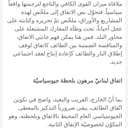
ملاقاة ميزان القوى الكافي والناجع لترجمتها واقعاً
سياسياً. فتحوّل نص الاتفاق إلى ملخّص لهذه
المشاريع والأوراق، ملخّص تمّ تحريره وكتابته على
عجل أحياناً، تحت وطأة المعارك المشتعلة على
محاور البلد. فمن هنا يمكن فهم جانبَي الاتفاق،
والمنافسة الضمنية بين الطائف كاتفاق لوقف
إطلاق النار والطائف كإعادة إنتاج لعقد اجتماعي
جديد.
اتفاق لبنانيّ مرهون بلحظة جيوسياسيّة
بما أنّ الخارج، القريب والبعيد، واضح في تكوين
اتّفاق الطائف، يبقى ضرورياً التذكير بالمعطى
الجيوسياسي العام المحيط بالاتفاق وبلحظته، وهو
المكوّن لخصوصيّة الإتفاق الثانية.