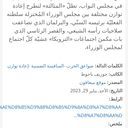
في مجلس النواب، تطلّ «المثالثة» لتطرح إعادة
توازن مختلفة بين مجلس الوزراء المُختزلة سلطته
الفعليّة برئيسه السنّي، والبرلمان الذي تضاعفت
صلاحيات رأسه الشيعي، والقصر الرئاسي الذي
بات مكمنَ اجتماعات «الترويكا» عشيّة كلّ اجتماع
لمجلس الوزراء.
الكلمات الدالة:
صواعق الحرب -المنافسة الضمنية -إعادة توازن
الكاتب:
جوزيف باحوط
المصدر:
موقع ميغافون
التاريخ:
الأحد, يناير 29, 2023
الرابط:
%D8%AE%D8%B5%D9%88%D8%B5%D9%8A%D8%A7%D8%AA-
%D8%A7%D8%AA%D...
ملخص: