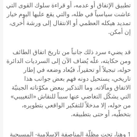
تطبيق الإتفاق أو عدمه، أو قراءة سلوك القوى التي
عاشت سياسياً في ظله، والتي يقع عليها اليوم خيار
تمديد هيكله العظمي أو الانتقال إلى ورشة أُخرى،
إن أمكن.
قد يضيء سرد ذلك جانباً من تاريخ اتفاق الطائف
ومن حكايته، علّه يُضاف الآن إلى السرديات الدائرة
حوله، تبجيلاً أو تحقيراً، فيُعاد وضعه في إطار
تاريخي، يستحيل دونه فهم بعض جوانب هذا
الاتفاق ومآلاته. وما التذكير ببعض مكوّناته الجينيّة
التي يشكّل التغاضي عنها سبباً للنقاش «التغييبي»
من حوله، إلا مدخلاً للتفكير الواقعي بتطويره،
بتخطّيه، أو حتى بتطبيقه.
1 وهنا، تحت مظلّة المناصفة الإسلامية- المسيحية