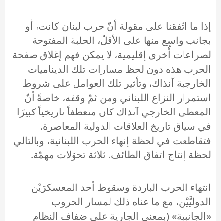
إذا ما اتّفقنا على مقولة أنّ حرب لبنان كانت، أو
بجانب واسع منها على الأقلّ، الحلبة المفتوحة
لصراعات أُخرى إقليمية، لا يمكن فهم إغلاق صفحة
الحرب هذه دون لحظ مسارات تلك الديناميات
الخارجية آنذاك، وتأثير تلك العوامل على شروط
استمرار النزاع اللبناني ومن ثمّ وقفه، خاصةً أنّ
المعطى الخارجي آنذاك كان منعطفاً تاريخياً كبيرًا
في سياق تاريخ العلاقات الدولية المعاصرة.
فتقاطعت في لحظة إنهاء الحرب اللبنانية، وبالتالي
لحظة إنتاج اتفاق الطائف، ثلاثة تحوّلات مهمّة.
انتهاء الحرب الباردة وسقوط أحد المعسكرَيْن
الدوليَّيْن، مع ما عناه ذلك لمسار الحروب
«الجانبية» (بمعنى الجارية على ضفاف النظام