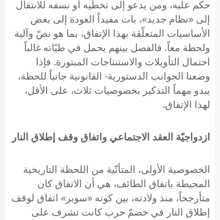
حكم عليه، ومن يدعو إلى تخطّيه أو نسفه للانتقال
إلى «نظام جديد»، بات مفيداً العودة إلى بعض
الأساسيات المتعلّقة بهذا الإتفاق، بما هو نصّ وآلية
ولحظة معاً. فالفصل بينهم يحمل في طيّاته غالباً
احتمال التأويلات والاستنتاجات المبتورة. فإذا
وضعنا الجوانب الدستورية- القانونية جانباً للحظة،
يبدو مهماً التذكير بخصوصيات ثلاث، على الأقل،
لهذا الإتفاق.
ازدواجيّة العقد الاجتماعي واتفاق وقف إطلاق النار
الخصوصية الأولى، المتأتّية من اللحظة التاريخية
المحيطة باتفاق الطائف، هي أن الاتفاق كان
متأرجحاً، منذ ولادته، بين كونه «سوبر» اتفاق لوقف
إطلاق النار في خضمّ حرب كانت تشرف على