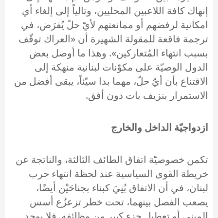
إنهاك كافة اللاعبين المحليين، وتالياً إلى إلغاء أي
امكانية لرفضهم أو ممانعتهم لأيّ حلً يُفرَض، في
ترجمة فاقعة للمقولة الشهيرة أن «العراك توقّف
بسبب انتهاء المُتعاركين». وهذا ما أوصل بعض
الدول الوصيّة على مكوّنات لبنانية منهكة إلى
الاقتناع بأن أيّ حلّ، مهما بدا سيّئاً، يبقى أفضل من
الاستمرار بنزيف بات دون أفق.
ازدواجيّة الداخل والخارج
تكمن خصوصيّة اتفاق الطائف الثالثة، والناتجة عن
خريطة القوى السياسية عند لحظة انتهاء حرب
لبنان، في أن الاتفاق بُنِيَ كبناء بجناحَيْن أيضًا،
يصعب الفصل بينهما، تحت خطر تزعزُع أسس
المبنى أو تعطيل جزء كبير من وظائفه. فلا يوجد