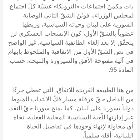
بات مكمنَ اجتماعات «الترويكا» عشيّة كلّ اجتماع
لمجلس الوزراء.، قونَنَ الشقّ الثاني الوصاية
السورية على لبنان وحياته السياسية، وربطها
عضوياً بالشقّ الأول، كون الإنسحاب العسكري لن
يتحقّق إلا بعد إلغاء الطائفية السياسية، غير الواضح
في نص الشقّ الأول من الاتفاقية والملحوظ بإبهام
في آلية مفتوحة الأفق والسيرورة والنتيجة، حسب
المادة 95.
من هنا الطبيعة الفريدة للاتفاق، التي تعطي جزءًا
من الداخل حقّ عرقلة مسار فكّ الانتداب المَنوط
دولياً بسوريا على لبنان، كما يمنح سوريا حقّ النقد،
عبر إدارتها للّعبة السياسية المحلية الفعلية، تجاه
أي محاولة لإنهاء وجودها في تفاصيل الحياة
اللبنانية، أقله سلمياً.