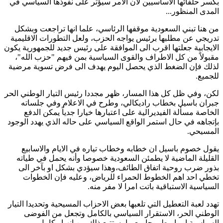
بكسر حلفائها الاساسيين لان الامر سيؤثر على نفوذها السياسي في
المدى المنظور...
من هنا تبني السعودية موقفها الرئاسي، علما انها تراجعت وبشكل
تدريجي عن مطلبها برئيس يواجه الحزب، ولعل التطورات الاقليمية
الايجابية جعلتها اقرب الى الموافقة على رئيس جديد للجمهورية يكون
مقبولاً من كل الاطراف والقوى السياسية بمن فيهم "حزب الله"،
لذلك فإن الضغط الذي يحصل اليوم يهدف الى فرض تسوية مرضية
للجميع.
لكن، وفي ظل كل هذا المسار، ظهر مجددا رئيس التيار الوطني الحر
جبران باسيل بخطاب راديكالي، وطرح في الاعلام وفي جلساته
الخاصة مسألة الفيديرالية على اعتبارها خيارا جدياً يمكن الدفع
بإتجاهه في حال استمر الواقع السياسي على حاله الذي يهدد الوجود
المسيحي.
يقول خصوم باسيل ان خطابه وخطاب تياره في الايام والاسابيع
القليلة الماضية لا يطمئن السعودية خصوصا وأنه يحمل في طياته
بذور ضرب روحية اتفاق الطائف،وهذا سيؤدي بشكل او بآخر الى
تخطي احد اهم الخطوط الحمراء للرياض، وعليه فإن الخطوات
السياسية الاستباقية باتت امرا لا مفر منه.
تهدد لعبة التعطيل التي تلعبها بعض الاحزاب المسيحية وتحديدا التيار
الوطني الحر، الاستقرار السياسي بالكامل وتجعل من الفوضى
السياسية امرا مطروحا مع ما يستتبع ذلك من انهيار كامل