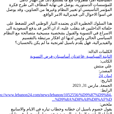
للمؤسسات الدستورية، يوصل في نهاية المطاف الى طرح فكرة
المؤتمر التأسيسي او تغيير النظام وغيرها من العناوين، وقد يوصل
في اسوأ الاحوال الى فيديرالية الامر الواقع.
هذا السلوك الخطيرة الذي يعتمده التيار الوطني الحر للضغط على
حلفائه الداخليين قد ينقلب عليه، اذ ان الامر قد يدفع السعودية الى
الاسراع في التسوية والقبول بشخصية مسيحية متصالحة مع النظام
السياسي الحالي وليس لديها اي افكار مرتبطة بالتقسيم
والفيديرالية، فهل يقّدم باسيل لفرنجية ما لم يكن بالحسبان؟
الكلمات الدالة:
الثابتة السياسية -قاعدتان أساسيتان-فرض التسوية
الكاتب:
علي منتش
المصدر:
لبنان 24
التاريخ:
الجمعة, مارس 31, 2023
الرابط:
tps://www.lebanon24.com/news/lebanon/1052556/%D9%87%D9%84-
%D9%8A%D8%A8%D8%AF%D...
ملخص:
يقول خصوم باسيل ان خطابه وخطاب تياره في الايام والاسابيع
القليلة الماضية لا يطمئن السعودية خصوصا وأنه يحمل في طياته