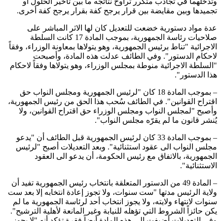
وتدخلهما في تجاذب متكرر تراوح نتائجه ما بين تأخير الحلول أو
تجميدها وبين مقايضة بين قرار يرجح كفة بقرار يرجح كفة أخرى.
عدة مواد دستورية خضعت للتعديل كان لها الاثر المباشر على
صلاحيات رئاسة الجمهورية، بموجب المادة 17 كانت السلطة
الاجرائية "تناط برئيس الجمهورية، وهو يتولاها بمعاونة الوزراء، وفقاً
لاحكام الدستور". وفي الطائف عدلت هذه المادة، وأصبحت
"السلطة الاجرائية منوطة بمجلس الوزراء، وهو يتولاها وفقاً لاحكام
هذا الدستور".
– بموجب المادة 18 كان "لرئيس الجمهورية ومجلس النواب حق
اقتراح القوانين". في الطائف سُحب هذا الحق من رئيس الجمهورية،
وأصبح "لمجلس النواب ومجلس الوزراء حق اقتراح القوانين، ولا
يُنشر قانون ما لم يقرّه مجلس النواب".
– بموجب المادة 33 كان لرئيس الجمهورية قبل الطائف أن "يدعو
مجلس النواب الى عقود استثنائية". وبعد التعديلات أصبح "لرئيس
الجمهورية، بالاتفاق مع رئيس الحكومة، أن يدعو الى العقود
الاستثنائية".
– المادة 49 من الدستور المتعلقة بانتخاب رئيس الجمهورية تفيد أن
ولاية الرئيس مدتها "ست سنوات، ولا تجوز إعادة انتخابه إلا بعد ست
سنوات لانتهاء ولايته، ولا يجوز انتخاب أحد لرئاسة الجمهورية ما لم
يكن حائزاً الشروط التي تؤهله للنيابة وغير المانعة لأهلية الترشيح".
وفي التعديلات أضيفت الى هذه المادة أيضاً فقرة تؤكد أنه "لا يجوز