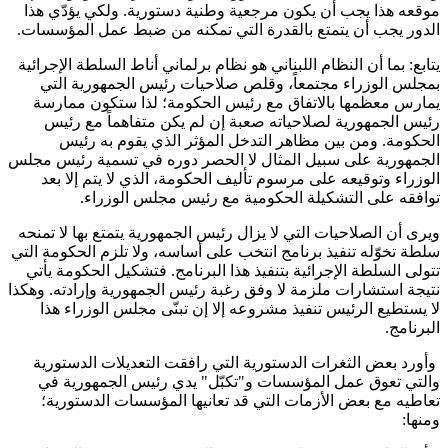
موقعه هذا يجب أن يكون مرجعية وطنية دستورية. ولكي يؤدّي هذا
الدور يجب أن يتمتع بالقدرة التي تمكنه من ضبط عمل المؤسسات.
يتابع: بما أن النظام اللبناني هو نظام برلماني أناط السلطة الإجرائية
بمجلس الوزراء مجتمعاً، وقلص صلاحيات رئيس الجمهورية التي
يمارس معظمها بالاتفاق مع رئيس الحكومة؛ لذا ستكون ممارسة
رئيس الجمهورية لصلاحياته صعبة إن لم يكن متفاهماً مع رئيس
الحكومة. ومن بين مظاهر التدخل المؤثر الذي يقوم به رئيس
الجمهورية على سبيل المثال لا الحصر دوره في تسمية رئيس مجلس
الوزراء وتوقيعه على مرسوم تأليف الحكومة، الذي لا يتم إلا بعد
توافقه على التشكيلة الحكومية مع رئيس مجلس الوزراء.
ويرى أن الصلاحيات التي لا يزال رئيس الجمهورية يتمتع بها لا تمنحه
سلطة تخوّله تنفيذ برنامج انتخب على أساسه، ولا تلزم الحكومة التي
تتولى السلطة الإجرائية بتنفيذ هذا البرنامج. فتشكيل الحكومة يأتي
نتيجة استشارات ملزمة لا وفق رغبة رئيس الجمهورية وإرادته. وهكذا
لا يستطيع الرئيس تنفيذ مشروعه إلا إن تبنّى مجلس الوزراء هذا
البرنامج.
وأورد بعض الثغرات الدستورية التي رافقت التعديلات الدستورية
والتي تعوق عمل المؤسسات و"تكبّل" يدي رئيس الجمهورية في
تعاطيه مع بعض الأزمات التي قد تعانيها المؤسسات الدستورية؛
ومنها: