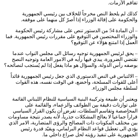
تفاقم الأزمات.
كذلك لم يلحظ النص مخرجاً للخلاف بين رئيسي الجمهورية
والحكومة على إقالة الوزراء إذا أصرّ كل منهما على موقفه.
– أن المادة 54 من الدستور تنص على مشاركة رئيس الحكومة
والوزراء المختصين في التوقيع على مقررات رئيس الجمهورية. فما
العمل إذا امتنع هؤلاء عن التوقيع؟
– يحق لرئيس الجمهورية توجيه رسائل الى مجلس النواب عندما
تقتضي الضرورة، يبدي فيها رأيه في الامور العامة وتوجيه النصح
بوصفه رأس الدولة. والسؤال هو ماذا يفعل إذا لم يُستجب لنصائحه؟
– الالتباس في النص الدستوري الذي جعل رئيس الجمهورية قائداً
أعلى للقوات المسلحة، وأخضع، في الوقت نفسه، هذه القوات
لسلطة مجلس الوزراء.
ويعتبر أن طبيعة وتركيبة البنية السياسية للنظام اللبناني القائمة
على توازنات دقيقة بين الطوائف والزعماء، والقائمة على
المحاصصة وتقاسم السلطات، تفرض أن يكون القرار السياسي
قراراً جماعياً لا يعالج المشكلات جذرياً، لأنه يصدر نتيجة مساومات
بين مختلف المكونات ذات المصالح والرؤى المتضاربة، الامر الذي
يؤدي الى تعطيل قواعد النظام البرلماني، ويقيّد قدرة رئيس
الجمهورية على تنفيذ رؤيته لحل صراع داخلي ما.