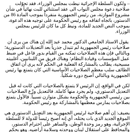
– ولكون السلطة الإجرائية نيطت بمجلس الوزراء، فقد تحوّلت
صلاحية دعوة مجلس النواب الى عقد استثنائي للبت نهائياً في شأن
مشروع الموازنة، من رئيس الجمهورية منفرداً بموجب المادة 86 من
الدستور، باتجاه اتفاقه مع رئيس الحكومة على توجيه هذه الدعوة،
بموجب النص الجديد للمادة، ونيط كل ما كان للرئيس بمجلس
الوزراء.
يقول الاستاذ الجامعي الدكتور محمد عبد الله إن هناك من يرى أن
صلاحيات رئيس الجمهورية لم تتبدل جذرياً بعد التعديلات الدستورية؛
وبالتالي فإن هذه الصلاحيات تمكنه من القيام بدور فاعل في ضبط
عمل المؤسسات وقيادة النظام؛ وهناك فريق من اللبنانيين، أغلبيته
مسيحية، يطالب بالمشاركة الفعلية في الحكم لأنه يرى أن اتفاق
الطائف سلب معظم الصلاحيات الأساسية التي كان يتمتع بها رئيس
الجمهورية وبالتالي أصبح دوره شكلياً.
لكن في الواقع، إن الرئيس لا يتمتع بالصلاحيات التي كانت له قبل
التعديل الدستوري، ولم يجرد منها كاملة. فالتعديل وزّع الصلاحيات
بين رئيسي الجمهورية والحكومة بشكل متوازن نسبياً. فالأول يتمتع
بصلاحيات يمارس معظمها بالمشاركة مع رئيس الحكومة.
يضيف: إن أهم صلاحية لرئيس الجمهورية بعد التعديل الدستوري هي
الموقع الجديد الذي بات يحتله، أي إنه أصبح رئيساً للدولة لا للسلطة
الإجرائية، وهو رمز وحدة الوطن، والساهر على احترام الدستور،
والمحافظ على استقلال لبنان ووحدته وسلامة أراضيه. وهو بحكم