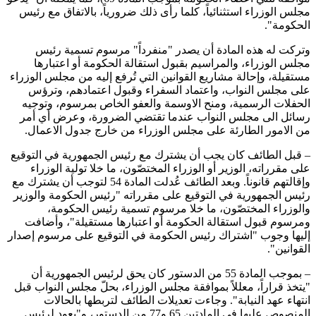
مجلس الوزراء استثنائياً، كلما رأى ذلك ضرورياً، بالاتفاق مع رئيس
الحكومة".
وتركت له هذه المادة أن يصدر "منفرداً" مرسوم تسمية رئيس
مجلس الوزراء، والمراسيم بقبول استقالة الحكومة أو اعتبارها
مستقيلة، وإحالة مشاريع القوانين التي تُرفع إليه من مجلس الوزراء
على مجلس النواب، واعتماد السفراء وقبول اعتمادهم، وترؤس
الحفلات الرسمية، ومنح الاوسمة والعفو الخاص بمرسوم، وتوجيه
رسائل الى مجلس النواب عندما تقتضي الضرورة، وعرض أي أمر
من الامور الطارئة على مجلس الوزراء من خارج جدول الاعمال.
– قبل الطائف كان يجب أن يشترك مع رئيس الجمهورية في التوقيع
على مقرراته، الوزير أو الوزراء المختصّون، ما خلا تولية الوزراء
وإقالتهم قانوناً. وبعد الطائف عُدلت المادة 54 لتوجب أن يشترك مع
رئيس الجمهورية في التوقيع على مقرراته "رئيس الحكومة والوزير
والوزراء المختصّون، ما خلا مرسوم تسمية رئيس الحكومة،
ومرسوم قبول استقالة الحكومة أو اعتبارها مستقيلة"، وأضافت
إليها وجوب "اشتراك رئيس الحكومة في التوقيع على مرسوم إصدار
القوانين".
– بموجب المادة 55 من الدستور كان يحق لرئيس الجمهورية أن
"يتخذ قراراً، معللاً بموافقة مجلس الوزراء، بحلّ مجلس النواب قبل
انتهاء عهد النيابة". وجاءت تعديلات الطائف لتربطها بالحالات
المنصوص عليها في المادتين 65 و77 من الدستور، و"يعود لرئيس