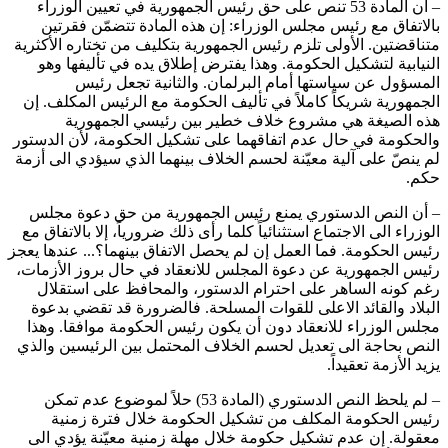
– أن المادة 53 تنص على حق رئيس الجمهورية في تعيين الوزراء
بالاتفاق مع رئيس مجلس الوزراء: إن هذه المادة تتضمّن فقرتين
متناقضتين. الأولى تلزم رئيس الجمهورية بتكليف من تختاره الأكثرية
النيابية لتشكيل الحكومة. وهذا يفترض إطلاق يده في تأليفها وهو
المسؤول عن سياستها أمام البرلمان. والثانية تجعل رئيس
الجمهورية شريكاً كاملاً في تأليف الحكومة مع الرئيس المكلف. إن
هذه الصيغة هي مشروع خلاف خطير بين رئيسي الجمهورية
والحكومة في حال عدم اتفاقهما على تشكيل الحكومة، لأن الدستور
لم ينصّ على آلية معيّنة لحسم الخلاف بينهما الذي سيؤدي الى أزمة
حكم.
– أن النص الدستوري يمنع رئيس الجمهورية من حق دعوة مجلس
الوزراء الى الاجتماع استثنائياً كلما رأى ذلك ضرورياً، إلا بالاتفاق مع
رئيس الحكومة. فما العمل إن لم يحصل الاتفاق بينهما؟... عندها يعجز
رئيس الجمهورية عن دعوة المجلس للانعقاد في حال بروز الأزمات،
رغم كونه الساهر على احترام الدستور، والمحافظ على استقلال
البلاد والقائد الاعلى للقوات المسلحة. فالضرورة قد تقضي بدعوة
مجلس الوزراء للانعقاد دون أن يكون رئيس الحكومة موافقا. وهذا
النص بحاجة الى تعديل لحسم الخلاف المحتمل بين الرئيسين والذي
يزيد الأزمة تعقيداً.
– لم يلحظ النص الدستوري (المادة 53) حلاً لموضوع عدم تمكن
رئيس الحكومة المكلف من تشكيل الحكومة خلال فترة زمنية
معقولة. إن عدم تشكيل حكومة خلال مهلة زمنية معيّنة يؤدي الى