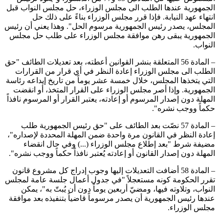
الجمهورية عندها الطلب الى مجلس الوزراء، حل مجلس النواب قبل
انتهاء عهد النيابة. فإذا قرر مجلس الوزراء بناءً على ذلك حل
المجلس، يصدر رئيس الجمهورية مرسوم الحل". وهذا يعني أن رئيس
الجمهورية يبقى رهن موافقة مجلس الوزراء على طلب حل مجلس
النواب.
– المادة 56 المتعلقة بنشر القوانين أعطته، بعد تعديلات الطائف "حق
الطلب الى مجلس الوزراء إعادة النظر في أي قرار من القرارات
التي يتخذها المجلس، خلال خمسة عشر يوماً من تاريخ إيداعه رئاسة
الجمهورية. وإذا أصر مجلس الوزراء على القرار المتخذ، أو انقضت
المهلة دون إصدار المرسوم أو إعادته، يعتبر القرار أو المرسوم نافذاً
حكماً ووجب نشره".
– المادة 57 نصّت بعد الطائف على "حق رئيس الجمهورية طلب
إعادة النظر في القانون مرة واحدة ضمن المهلة المحددة لإصداره"،
مضيفة شرط "بعد إطلاع مجلس الوزراء (...) وفي حال انقضاء
المهلة دون إصدار القانون أو إعادته يُعتبر نافذاً حكماً ووجب نشره".
– المادة 58 أضافت التعديلات إليها وجوب إدراج كل مشروع قانون
تقرر الحكومة كونه مستعجلاً "في جدول أعمال جلسة عامة لمجلس
النواب، وتلاوته فيها، ومضيّ أربعين يوماً دون أن يُبتّ به"، يمكن
عندها رئيس الجمهورية أن يصدر مرسوماً قاضياً بتنفيذه بعد موافقة
مجلس الوزراء.