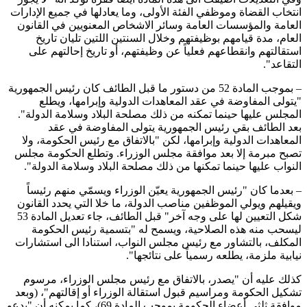
انتخاب القضاة وموظفي الفئة الأولى، وما يعادلها في جميع الإدارات
العامة والمؤسسات العامة وسائر الاشخاص المعنويين في القانون
العام، مدة قيامهم بوظيفتهم وخلال السنتين اللتين تليان تاريخ
استقالتهم وانقطاعهم فعلياً عن وظيفتهم، أو تاريخ إحالتهم على
التقاعد".
– بموجب المادة 52 من دستور ما قبل الطائف كان رئيس الجمهورية
"يتولى المفاوضة في عقد المعاهدات الدولية وإبرامها، ويطلع
المجلس عليها حينما تمكنه من ذلك مصلحة البلاد وسلامة الدولة".
بعد الطائف بقي رئيس الجمهورية يتولى المفاوضة في عقد
المعاهدات الدولية وإبرامها، لكن "بالاتفاق مع رئيس الحكومة، ولا
تصبح مبرمة إلا بعد موافقة مجلس الوزراء. وتطلع الحكومة مجلس
النواب عليها حينما تمكنها من ذلك مصلحة البلاد وسلامة الدولة".
– بعدما كان "رئيس الجمهورية يعيّن الوزراء ويسمّي منهم رئيساً
ويقيلهم ويولي الموظفين مناصب الدولة، ما خلا التي يحدد القانون
شكل التعيين لها على وجه آخر" قبل الطائف، جاء تعديل المادة 53
ليسحب منه هذه الصلاحية، ويسمح له "بتسمية رئيس الحكومة
المكلف، بالتشاور مع رئيس مجلس النواب، استنادا الى استشارات
نيابية ملزمة، يطلعه رسمياً على نتائجها".
كذلك عليه أن "يصدر، بالاتفاق مع رئيس مجلس الوزراء، مرسوم
تشكيل الحكومة ومراسيم قبول استقالة الوزراء أو إقالتهم"، (وبعد
موافقة ثلثي أعضاء الحكومة بموجب المادة 69)، كما يمكنه أن "يدعو