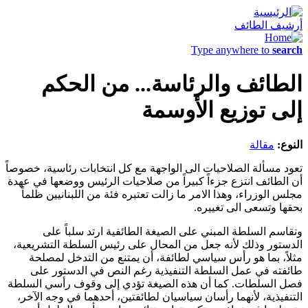
أرشيف الطائف
Type anywhere to
search
الطائف والرئاسة... من الحكم
إلى توزيع الأوسمة
النوع:
مقالة
تعود مسألة الصلاحيات الى الواجهة مع كل انتخابات رئاسية، خصوصاً
أن الطائف انتزع جزءاً كبيراً من صلاحيات الرئيس ووضعها في عهدة
مجلس الوزراء، وهذا الامر ما زالت تعتبره فئة من اللبنانيين ظلماً
بحقها وتسعى الى تغييره.
وتقاسم السلطة المبني على الصيغة الطائفية ارتد سلباً على
الدستور وذلك لأنه جعل من المحال على رئيس السلطة التشريعية،
مثلاً، بما هو رأس سياسي لطائفة، أن يمتنع من التدخل لمصلحة
طائفته في عمل السلطة التنفيذية رغم النص في الدستور على
فصل السلطات. كما أن هذه الصيغة تؤدي إلى وقوف رأسي السلطة
التنفيذية، لأنهما رأسان سياسيان لطائفتين، أحدهما في وجه الآخر،