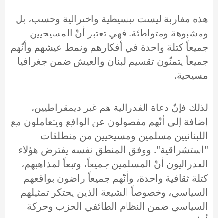
هذه مقاربة ليست تبسيطية واختزالية وحسب، بل
ومشبوهة ومتواطئة. فهي تعتبر أنّ المسيحيين
جميعاً كتلة واحدة في أفكارهم ونمط عيشهم وأنّهم
جميعاً يتمنّون تقسيم لبنان والعيش ضمن جغرافيا
مسيحية.
لذلك فإنّ دعاة الفدرالية هم غير ديمقراطيين،
إضافة إلى أنّهم مفصولون عن الواقع ويتعاملون مع
اللبنانيين مسلمين ومسيحيين من منطلقات
"استشراقية". ووفق المنطق نفسه يفترض هؤلاء
الفدراليون أنّ المسلمين جميعاً، وتبعاً لمذاهبهم،
كتلة ثقافية واحدة، وأنّهم جميعاً راضون بواقعهم
السياسي، وخصوصاً الشيعة الذين يحتكر تمثيلهم
السياسي ضمن النظام الطائفي الحزب وحركة