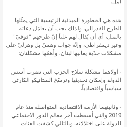
أمل.
هذه هي الخطورة المبدئية الرئيسية التي يمثّلها
الطرح الفدرالي. ولذلك يجب أن يعامَل دعاته
بالمثل، أي أن يُقال لهم علناً إنّ طرحهم "فوقيّ"
وغير ديمقراطي، وإنّه جواب وهميّ بل وهزليّ على
مشكلات جدّية يعانيها لبنان، وأهمّها مشكلتان:
- أولاهما مشكلة سلاح الحزب التي تضرب أسس
الدولة وإمكان تحديثها وترسّخ الستاتيكو الكارثي
سياسياً واقتصادياً.
- وثانيتهما الأزمة الاقتصادية المتواصلة منذ عام
2019 والتي أسقطت آخر معالم الدور الاجتماعي
للدولة على اختلالاته. وبالتالي كشفت الفئات