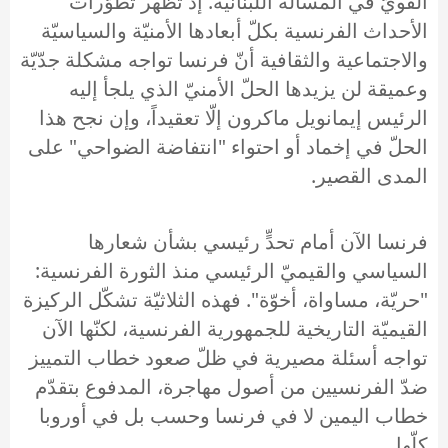
القويّ في المسألة اللبنانية. إذ تُظهر تطوّرات
الأحداث الفرنسية بكلّ أبعادها الأمنيّة والسياسيّة
والاجتماعية والثقافية أنّ فرنسا تواجه مشكلة جدّيّة
وعميقة لن يزيدها الحلّ الأمنيّ الذي يلجأ إليه
الرئيس إيمانويل ماكرون إلّا تعقيداً، وإن نجح هذا
الحلّ في إخماد أو احتواء "انتفاضة الضواحي" على
المدى القصير.
فرنسا الآن أمام تحدٍّ رئيسي بشأن شعارها
السياسي والقيميّ الرئيسي منذ الثورة الفرنسية:
"حريّة، مساواة، أخوّة". فهذه الثلاثيّة تشكّل الركيزة
القيميّة التاريخية للجمهورية الفرنسية، لكنّها الآن
تواجه أسئلة مصيرية في ظلّ صعود خطاب التمييز
ضدّ الفرنسيين من أصول مهاجرة، المدفوع بتقدّم
خطاب اليمين لا في فرنسا وحسب بل في أوروبا
كلّها.