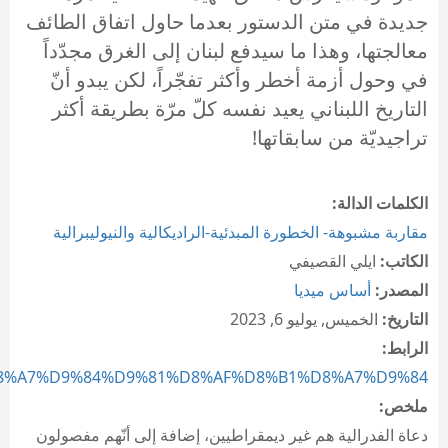
جديدة في متن الدستور بعدما حاول اتفاق الطائف
معالجتها، وهذا ما سيدفع لبنان إلى الغرق مجدّداً
في وحول أزمة أخطر وأكثر تفجّراً، لكن يبدو أنّ
التاريخ اللبناني يعيد نفسه كلّ مرّة بطريقة أكثر
تراجيديّة من سابقاتها!
الكلمات الدالة:
مقاربة مشبوهة- الخطورة المبدئية-الراديكالية والنيوليبرالية
الكاتب:
ايلي القصيفي
المصدر:
أساس ميديا
التاريخ:
الخميس, يوليو 6, 2023
الرابط:
/%D8%A7%D9%84%D9%81%D8%AF%D8%B1%D8%A7%D9%84...
ملخص:
دعاة الفدرالية هم غير ديمقراطيين، إضافة إلى أنّهم مفصولون