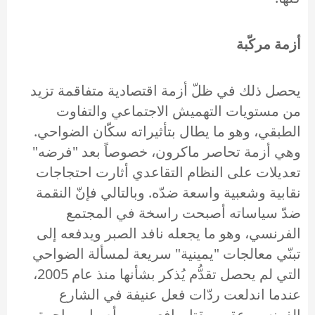
أزمة مركّبة
يحصل ذلك في ظلّ أزمة اقتصادية متفاقمة تزيد
من مستويات التهميش الاجتماعي والتفاوت
الطبقي، وهو ما يطال بتأثيراته سكّان الضواحي.
وهي أزمة تحاصر ماكرون، خصوصاً بعد "فرضه"
تعديلات على النظام التقاعدي أثارت احتجاجات
نقابية وشعبية واسعة ضدّه. وبالتالي فإنّ النقمة
ضدّ سياساته أصبحت راسخة في المجتمع
الفرنسي، وهو ما يجعله نافد الصبر ويدفعه إلى
تبنّي معالجات "يمينية" سريعة لمسألة الضواحي
التي لم يحصل تقدُّم يُذكر بشأنها منذ عام 2005،
عندما اندلعت ردّات فعل عنيفة في الشارع
الفرنسي عقب مقتل يافعين من أصول مهاجرة