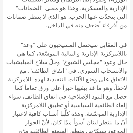
الإدارية والعسكرية. وهذا هو معنى "الضمانات"
التي يتحدّث عنها الحزب. هو الذي لا ينتظر ضمانات
من أفرقاء أضعف منه في الداخل.
في المقابل سيحصل المسيحيون على "وعد"
باللامركزية الإدارية والمالية الموسّعة، كما هي
حال وعود "مجلس الشيوخ" وحلّ سلاح الميليشيات
والانسحاب السوري، في "اتفاق الطائف". مع
الاتفاق على وضع الآليّات التنفيذية لهذه اللامركزية
لاحقاً، وهو ما قد يبقيها حبراً على ورق تماماً كما
حصل مع البنود الإصلاحية في اتفاق الطائف، سواء
إلغاء الطائفية السياسية أو تطبيق اللامركزية
الإدارية الموسّعة. وهذه كلّها أسباب كافية لاعتبار
أنّ ما ينتظر لبنان أسوأ ممّا كان، لأنّ الحوار
الموعود سيكرّس منطق الهيمنة الطائفية مرّة