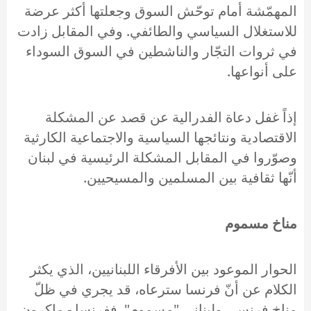
المهمّشة أمام توحّش السوق وجعلتها أكثر عرضة
للاستغلال السياسي والطائفي. وفي المقابل زادت
في ثروات التجّار والناشطين في السوق السوداء
على أنواعها.
إذاً غفل دعاة الفدرالية عن قصد عن المشكلة
الاقتصادية ونتائجها السياسية والاجتماعية الكارثية
وصوّروا في المقابل المشكلة الرئيسية في لبنان
أنّها ثقافية بين المسلمين والمسيحيين.
مناخ مسموم
الحوار الموعود بين الأفرقاء اللبنانيين، الذي يكثر
الكلام عن أنّ فرنسا سترعاه، قد يجري في ظلّ
مناخ فرنسي ولبناني "مسموم". ففرنسا - ماكرون