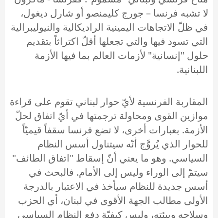
لا تشبه فرنسا – جورج كليمنصو أو شارل ديغول،
في ظلّ الاتجاهات اليمينية الراديكالية والنيوليبرالية
التي تسود فيها والتي تجعلها أقلّ اكتراثاً بتقديم
حلول "إنسانية" لأزمات العالم بما فيها الأزمة
اللبنانية.
المقاربة الفرنسية لأيّ حوار لبناني تقوم على قراءة
موازين القوى ومحاولة ترجمتها في أيّ اتفاق لحلّ
الأزمة. بعبارات أخرى، لا تضع فرنسا سقفاً قيميّاً
للحوار الذي يُروَّج أنّه سيتناول أسس النظام
السياسي. وهو ما يعني أنّ إسقاط "اتفاق الطائف"
سيتمّ إلى الوراء وليس إلى الأمام. فالبحث في
أسس جديدة للنظام سيأخذ في الاعتبار بالدرجة
الأولى مطالب الجهة الأقوى في لبنان، أي الحزب
وسلاحه وبيئته، وليس كيفيّة دفع النظام السياسي