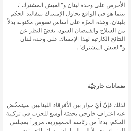
الأحرص على وحدة لبنان و"العيش المشترك"،
بينما هو في الواقع يحاول الإمساك بمقاليد الحكم
بلبنان، وهذه المرّة على أساس نصوص مكتوبة بدلاً
من السلاح والقمصان السود، بغضّ النظر عن
النتائج الكارثية لهذا الإمساك على وحدة لبنان
و"العيش المشترك".
ضمانات خارجيّة
لذلك فإنّ أيّ حوار بين الأفرقاء اللبنانيين سيتمخّض
عنه اعتراف خارجي بحصّة أوسع للحزب في تركيبة
الحكم، بدءاً من رئاسة الجمهورية، مروراً بمجلس
الوزراء، وصولاً إلى البرلمان وسائر التعيينات