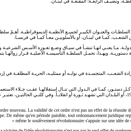
تلطـة، ونضيـف الرابعـة: المقنعـة في لبنـان.
طـات والعنـوان الكبيـر لجميـع الأنظمـة الديموقراطيـة. أهـمّ سلطاتـه
 الشعـب، كمـا في لبنـان، أو بالأسلوبيـن معـاً كمـا في فرنسـا.
لدولـة. مـا يعنـي انهـا تنشـأ في سيـاق وضـع تعـوزه الأسـس الشرعيـة و
توريـة. وبهـذا، تحمـل السلطـة التأسيسـة الأصليـة قـرار زوالهـا بتمـ
ادة الشعـب، المتجسـدة في نوابـه أو ممثليـه، الحريـة المطلقـة في إرس
كـل دستـور، كمـا في الـدول التي تنـال استقلالهـا عقـب جـلاء الاستعم
على أنقـاض دستـور منتهـي الصلاحيـة، كمـا جـرى في لبنـان عـام 1992، أو البلـدان التي تشهـد ثـورة أو انقل
 nouveau. La validité de cet ordre n'est pas un effet de la réussite du 
pe. De même qu'en période paisible, tout ordonnancement juridique repos
même le soulèvement révolutionnaire s'appuie sur une idée de dro
toire de l'idée révolutionnaire n'est pas par le seul effet de quelques