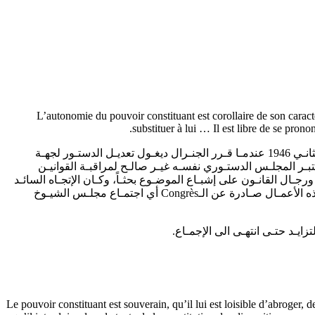
L’autonomie du pouvoir constituant est corollaire de son caractèr
substituer à lui … Il est libre de se pron
ولأول مـرة تطـرق المجلـس الدستـوري الفرنسـي للبحـث في صلاحيتـه بمراقبـة قانـون دستـوري، كـان في قـراره الصـادر في 6 تشريـن الثانـي 1946 عندمـا قـرر الجنـرال ديغـول تعديـل الدستـور لجهـة
تبـر المجلـس الدستـوري نفسـه غيـر صالـح لمراقبـة القوانيـن
ورجـال القانـون على إشبـاع الموضـوع بحثـاً، وكـان الإتجـاه السائـد
عندهـم، وعلى رأسهـم العلامـة العميـد VEDEL بـأن لا صلاحيـة للمجلـس الدستـوري بمراقبـة أعمـال السلطـة التأسيسيـة، سـواء كانـت هـذه الأعمـال صـادرة عن الـCongrès أي اجتمـاع مجلـس الشيـوخ
زايـد حتـى انتهـى الى الإجمـاع.
.. Le pouvoir constituant est souverain, qu’il lui est loisible d’abroger