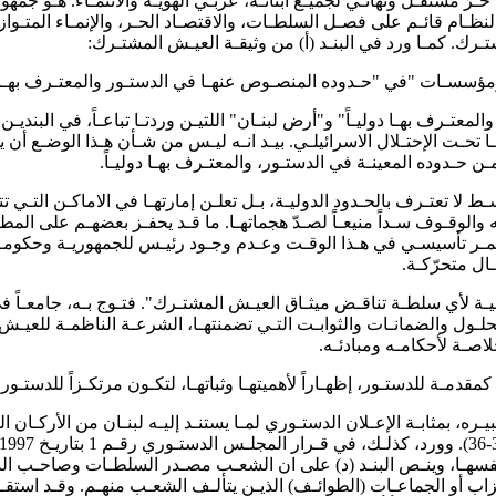
 حـرّ مستقـل ونهائـي لجميـع أبنائـه، عربـي الهويـة والانتمـاء. هـو جمه
ام قائـم على فصـل السلطـات، والاقتصـاد الحـر، والإنمـاء المتـوازن
تـرك. كمـا ورد في البنـد (أ) من وثيقـة العيـش المشتـرك:
ً ومؤسسـات "في "حـدوده المنصـوص عنهـا في الدستـور والمعتـرف بهـا دو
عتـرف بهـا دوليـاً" و"أرض لبنـان" اللتيـن وردتـا تباعـاً، في البنديـن 
 تحـت الإحتـلال الاسرائيلـي. بيـد انـه ليـس من شـأن هـذا الوضـع أن يؤ
 حـدوده المعينـة في الدستـور، والمعتـرف بهـا دوليـاً.
لا تعتـرف بالحـدود الدوليـة، بـل تعلـن إمارتهـا في الاماكـن التـي تت
الوقـوف سـداً منيعـاً لصـدّ هجماتهـا. ما قـد يحفـز بعضهـم على المطا
مـر تأسيسـي في هـذا الوقـت وعـدم وجـود رئيـس للجمهوريـة وحكومـة
ال متحرّكـة.
عيـة لأي سلطـة تناقـض ميثـاق العيـش المشتـرك". فتـوج بـه، جامعـاً
الحلـول والضمانـات والثوابـت التـي تضمنتهـا، الشرعـة الناظمـة لل
لاصـة لأحكامـه ومبادئـه.
دمـة للدستـور، إظهـاراً لأهميتهـا وثباتهـا، لتكـون مرتكـزاً للدستـور
ره، بمثابـة الإعـلان الدستـوري لمـا يستنـد إليـه لبنـان من الأركـان ا
ـور نفسهـا، وينـص البنـد (د) على ان الشعـب مصـدر السلطـات وصاحـب 
زاب أو الجماعـات (الطوائـف) الذيـن يتألـف الشعـب منهـم. وقـد استقـ