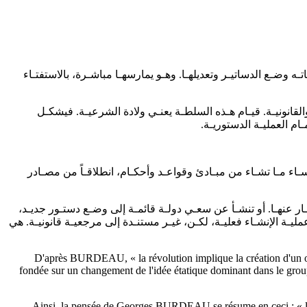
 وضـع الدساتيـر وتعديلهـا. وهـو يمارسهـا مباشـرة، بالاستفتـاء
القانونيـة. قيـام هـذه السلطـة يعنـي ولادة الشرعيـة. فيشكـل
ام العمليـة الدستوريـة.
ـاء مـا تشـاء من مبـادئ وقواعـد وأحكـام، انطلاقـاً من مصـادر
ـار عنهـا. أو تنشـأ عن سعـي دولـة قائمـة إلى وضـع دستـور جديـد،
ابـاً. وفي كلتـي الحالتيـن، تعتبـر عمليـة الإنشـاء فعليـة، لكـن، غيـر مستنـدة إلى مرجعيـة قانونيـة. هي
D'après BURDEAU, « la révolution implique la création d'un ordre
fondée sur un changement de l'idée étatique dominant dans le grou
Ainsi, la pensée de Georges BURDEAU se résume en ceci : « la vic