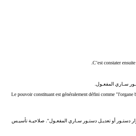
Le pouvoir constituant est généralement défini comme "l'organe bé
قـرار دستـور أو تعديـل دستـور سـاري المفعـول". صلاحيـة تأسيـس