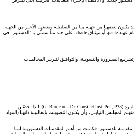
دستـور جديـد أو الاكتفـاء بإجـراء التعديلات الجزئيـة التي تفـرض
قـد يكـون بعضهـا من جهـة مـا من السلطـة وبعضهـا الآخـر من الجهـة
المقابلـة، كـأن تجمـع رئيـس الدولـة بممثلـي الشعـب أو هيئـات مجلسيـة، كمـا كـان شـأن المواثيـق الإنكليزيـة. فنكـون، في هـذه الحـال، امـام عهـد pacte، أو ميثـاق charte، على حـد مـا سمـّي بـ "الدستـور" في
ريـع الضـرورة والتسويـة، والتوافـق لتبريـر المخالفـات
- تتصـف القواعـد الدستوريـة بالصرامـة والإيجـاز، رغبـة من واضـع الدستـور في تعزيـز ثباتهـا واستقرارهـا. ودرءاً لاستسهـال تعديلهـا لدواع عابـرة (G. Burdeau – Dr. Const. et Inst. Pol., P38). لـذا، حصّـن
ـم المجلـس النيابـي، وأن يكـون التصويـت بالغالبيـة ذاتهـا (المواد
 مقدمـة للدستـور، فكانـت من أهـم المقدمـات الدستوريـة لمـا