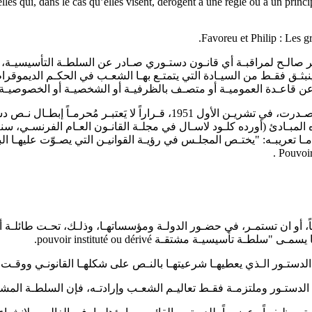
elles qui, dans le cas qu’elles visent, dérogent à une règle ou à un princ
ـر صالـح لمراقبـة أي قانـون دستـوري صـادر عن السلطـة التأسيسيـة، سـ
لتعديـل ينبثـق فقـط من السيـادة التي يتمتـع بهـا الشعـب في الحكـم ال
ج عن قاعـدة العموميـة أو متصـف بالظرفيـة أو الشخصيـة أو الخصوصيـة، ي
- لقـد سبـق للمحكمـة الدستوريـة في جمهوريـة المانيـا الاتحاديـة أن أصـدرت، 
 تعريبـه: "يختـص المجلـس في رؤيـة القوانيـن التي يصـوّت عليهـا الب
نونيـاً، أو ان تستمـر، في حضـور الدولـة ومؤسساتهـا، وذلـك، تحـت طائلـ
سيسيـة مشتقـة pouvoir instituté ou dérivé.