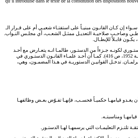
qu’il introduise dans le texte de la constitution des dispositions nouv
واء إن كـان القانـون مبنيـاً على استفتـاء شعبـي أم على قـرار الـ
ديموقراطـي وصاحـب صلاحيـة التعديـل ممثـل الشعـب، أي مجلـس النـواب.
كـون قابـلاً للإبطـال.
في تشريـن الأول 1951، قـراراً لا يَعتبـر مُحرمـاً إبطـال نـص دستـوري لكونـه جـزءاً من الدستـور، طالمـا انـه يتعـارض مع أحـد
المبـادئ البدهيـة، وذلـك لوجـوب أن يتوافـق كـل نـص دستـوري وهـذه المبـادئ (أورده كلـود لاسـال في مجلـة القانـون العـام الفرنسـي، سنـة 1952، ص 416). كمـا أن أحـد علمـاء القانـون الدستـوري في
رلمـان. تدخـل القوانيـن الدستوريـة في هـذا المضمـون، وهي،
ة أن يغـدو قيامهـا حكميـاً فحسـب، فإنهـا تفـوّض بعـض وظائفهـا