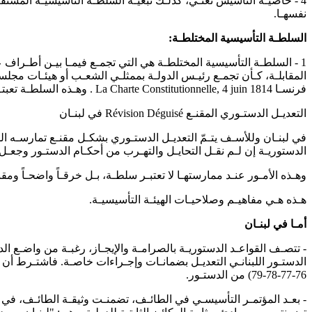
4 - خاصيـة التأسيس تعنـي، كذلـك تبعيـة السلطـة التأسيسيـة المشتقـة، 
نفسهـا.
السلطـة التأسيسية المختلطـة
:
1 - السلطـة التأسيسية المختلطـة هي التي تجمـع فيمـا بيـن أطـراف ع
فرنسـا La Charte Constitutionnelle, 4 juin 1814 . وهـذه السلطـة تعبتـر، لـدى ممارستهـا هـذه الحـالات، سلطـة تأسيسيـة.
التعديـل الدستـوري المقنـع Révision Déguisé في لبنـان
في لبنـان وللأسـف يتـمّ التعديـل الدستـوري بشكـل مقنـع تمارسـه ال
الدستوريـة إن لـم نقـل التحايـل والتهـرب من أحكـام الدستـور وجع
وهـذه الأمـور عنـد ممارستهـا لا تعتبـر سلطـة، بـل خرقـاً واضحـاً ومقنع
هـذه هـي مفاهيـم وصلاحيـات الهيئـة التأسيسيـة.
أمـا في لبنـان
الدستـور اللبنانـي التعديـل بضمانـات وإجـراءات خاصـة. فاشتـرط أن يكـ
76-77-78-79) من الدستـور.
- بعـد المؤتمـر التأسيسـي في الطائـف، تضمنـت وثيقـة الطائـف، في م