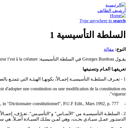
أرشيف الطائف
Type anywhere to
search
السلطة التأسيسية 1
النوع:
مقالة
يقـول Georges Burdeau في السلطة التأسيسية: C’est constater ensuite que le pouvoir constituent est supérieur à la constitution comme le créateur l’est à la créature.
تعريفهـا العـام وتصنيفها
1 - تعـرف السلطـة التأسيسيـة إجمـالاً، بكونهـا الهيئـة التي تتمتـع بالصلاحيـة الدستوريـة، أي بالقـدرة على إقـرار دستـور جديـد أو تعديـل دستـور سـاري المفعـول.
ir d'adopter une constitution ou une modification de la constitution en
vigueur".
- Cf. O. Duhamel, in "Dictionnaire constitutionnel", P.U.F Edit., Mars 1992, p. 777.
2 - السلطـة التأسيسيـة من "الأسـاس" و"التأسيـس". تعـرّف، إجمـالاً 
الدستـور عمـل سيـادي بحـت، وهي لمـن يملـك السيـادة أصـلاً. هي سل