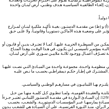
وريـة ديموقراطيـة برلمانيـة تقـوم على احتـرام الحريـات والعدالـة
، إلغـاء الطائفيـة السياسيـة هـدف وطنـي، أرض لبنـان واحـدة
ليـاً.
(أ) و (ط) من مقدمـة الدستـور، بغيـة تأكيـد ملكيـة لبنـان لمـزارع
ثـر على وضعيـة هـذه الأماكـن دستوريـاً وقانونيـاً، ولا علـى حـق
مكـن من السيطـرة الحربيـة عليهـا. كمـا لا تعتـرف بديـن أو قانـون أو
لبـة بمؤتمـر تأسيسـي لـن يكـون، في هـذا الوقـت وهـذا المنـاخ
 تصـرّف أعمـال ووجـود ثلاثـة ملاييـن سـوري على أرض لبنـان،
 في منظومـة واحـدة، مجموعـة واحـدة من المبـادئ التـي نصـت عليهـا
عيـش المشتـرك في إطـار حكـم ديمقراطـي بحسـب ما نـص عليـه
 يلتـزم بهـا اللبنانيـون في مسارهـم الوطنـي والسياسـي.
لثابتـة والعقيـدة القوميـة، ولمـا تنطـوي كـل كلمـة منهـا من حـل
لإشكـال نفسـي أو سياسـي (ربّـاط - مقدمـة الدستـور اللبنانـي ص. 35-36). وورد، كذلـك، في قـرار المجلـس الدستـوري رقـم 1 بتاريـخ 12/9/1997: إن المبـادئ الـواردة في مقدمـة الدستـور اللبنانـي تعتبـر جـزءاً
السيـادة يمارسهـا عبـر المؤسسـات الدستوريـة. والشعـب، بحسـب
ر الـرأي، منـذ الثـورة الفرنسيـة، على أن السيـادة هي للشعـب بـدون