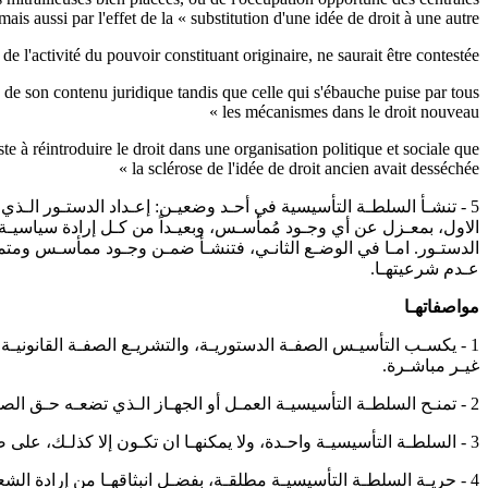
mais aussi par l'effet de la « substitution d'une idée de droit à une autre »
e l'activité du pouvoir constituant originaire, ne saurait être contestée.
ide de son contenu juridique tandis que celle qui s'ébauche puise par tous
les mécanismes dans le droit nouveau »
 à réintroduire le droit dans une organisation politique et sociale que
la sclérose de l'idée de droit ancien avait desséchée »
5 - تنشـأ السلطـة التأسيسية في أحـد وضعيـن: إعـداد الدستـور الـذي ي
الاول، بمعـزل عن أي وجـود مُمأسـس، وبعيـداً من كـل إرادة سياسيـة أو 
الدستـور. امـا في الوضـع الثانـي، فتنشـأ ضمـن وجـود ممأسـس ومتمثـل 
عـدم شرعيتهـا.
مواصفاتهـا
1 - يكسـب التأسيـس الصفـة الدستوريـة، والتشريـع الصفـة القانوني
غيـر مباشـرة.
2 - تمنـح السلطـة التأسيسيـة العمـل أو الجهـاز الـذي تضعـه حـق الصـدارة المطلقـة على كـل مـا عـداه من أعمـال وأجهـزة، وتكـون لهـا بمثابـة المبـدأ والقاعـدة.
3 - السلطـة التأسيسيـة واحـدة، ولا يمكنهـا ان تكـون إلا كذلـك، على صـورة مصدرهـا الحصـري الـذي هـو الشعـب في كـل الديموقراطيـات.
4 - حريـة السلطـة التأسيسيـة مطلقـة، بفضـل انبثاقهـا من إرادة الشعـب. قراراتهـا لا تخضـع لأي قيـد، وليـس عليهـا من رقيـب إلا هي بالـذات.