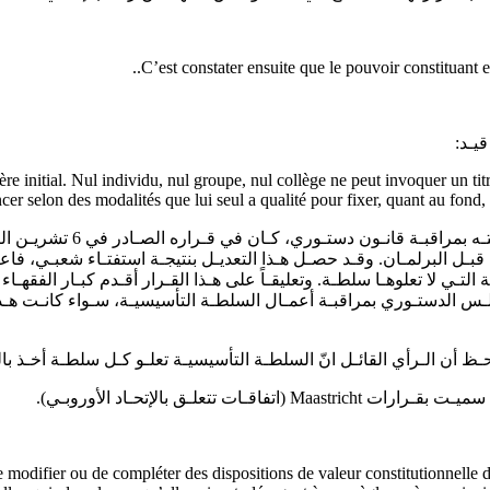
e initial. Nul individu, nul groupe, nul collège ne peut invoquer un titr
oncer selon des modalités que lui seul a qualité pour fixer, quant au fon
قبـل البرلمـان. وقـد حصـل هـذا التعديـل بنتيجـة استفتـاء شعبـي، فاع
تـي لا تعلوهـا سلطـة. وتعليقـاً على هـذا القـرار أقـدم كبـار الفقهـاء 
ـظ أن الـرأي القائـل انّ السلطـة التأسيسيـة تعلـو كـل سلطـة أخـذ بالت
, de modifier ou de compléter des dispositions de valeur constitutionnelle