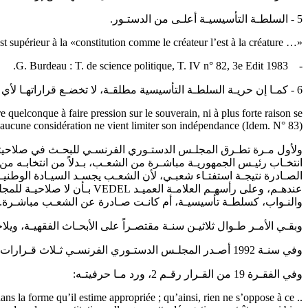
5 - السلطـة التأسيسيـة أعلـى من الدستـور.
«… C’est constater ensuite que le pouvoir constituant est supérieur à la «constitution comme le créateur l’est à la créature..
- G. Burdeau : T. de science politique, T. IV n° 82, 3e Edit 1983.
6 - كمـا إن حريـة السلطـة التأسيسية مطلقـة، لا تخضـع قراراتهـا لأي قيـد:
e quelconque à faire pression sur le souverain, ni à plus forte raison se
d, aucune considération ne vient limiter son indépendance (Idem. N° 83).
انتخـاب رئيـس الجمهوريـة مباشـرة من الشعـب، بـدلاً من انتخابـه من 
الصـادرة نتيجـة استفتـاء شعبـي، لأن الشعـب يجسـد السيـادة الوطنيـة ال
والنـواب، كسلطـة تأسيسيـة، أم كانـت صـادرة عن الشعـب مباشـرة.
وبقـي الأمـر طـوال ثلاثيـن سنـة مقتصـراً على الأبحـاث الفقهيـة، ويلاح
وفي سنـة 1992 أصـدر المجلـس الدستـوري الفرنسـي ثـلاث قـرارات سميـت بقـرارات Maastricht (اتفاقـات تتعلـق بالإتحـاد الأوروبـي).
وفي الفقـرة 19 من القـرار رقـم 2، ورد مـا حرفيتـه:
 dans la forme qu’il estime appropriée ; qu’ainsi, rien ne s’oppose à ce