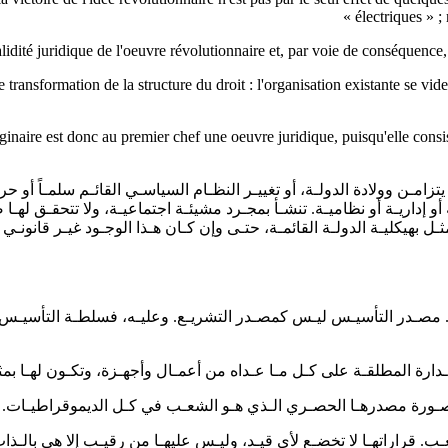
électriques » ; 
lidité juridique de l'oeuvre révolutionnaire et, par voie de conséquence, d
une transformation de la structure du droit : l'organisation existante se v
ire est donc au premier chef une oeuvre juridique, puisqu'elle consiste
تزامـن وولادة الدولـة، أو تغييـر النظـام السياسـي القائـم سلمـاً أو ح
إداريـة أو نظاميـة. تنشـأ بمجـرد مشيئـة اجتماعيـة، ولا تتحقـق لهـا ص
بهيكليـة الدولـة القائمـة، حتـى وإن كـان هـذا الوجـود غيـر قانونـي أ
ـة. مصـدر التأسيـس ليـس كمصـدر التشريـع. وعليـه، فسلطـة التأسيـس 