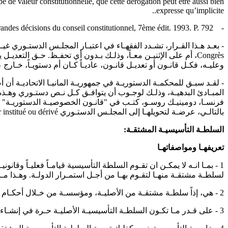
ipe de valeur constitutionnelle, que cette dérogation peut être aussi bien
expresse qu’implicite..
- Favoreu et Philip : Les grandes décisions du conseil constitutionnel, 7ème édit. 1993. P. 792.
- بعـد هـذا القـرار، تشـدد الفقهـاء في اعتبـار المجلـس الدستـوري غي
Congrès، أم على الإثنيـن معـاً، وذلـك بـدون أي تحفـظ. حـق ا
وعليـه، فكـل قانـون أو تعديـل قانـون، عاديـاً كـان أم دستويـاً، خـار
فرنسـا، دومينيـك روسـو، كتـب في "قانـون الخصوصيـة الدستوريـة" مـا
بالتالـي، عرضـة لتحويلهـا إلى المجلـس الدستـوري Pouvoir institué ou dérivé .
السلطـة التأسيسيـة المشتقـة
:
تعريفهـا ومواصفاتهـا
1 - بمـا انـه لا يمكـن ان تقـوم السلطة التأسيسية قيامـاً فعليـاً وقا
لسلطـة مشتقـة منهـا لتقـوم بهـا من أجـل استمـرار الدولـة. وهـذا مـا يسمـى "سلطـة تأ
2 - هي، إذاً سلطـة مشتقـة من الأصليـة، ومؤسسـة من خـلال أحكـام الدستـور الـذي يعطيهـا شرعيتهـا بالنـص على شكلهـا القانونـي ووقـت قيامهـا ومناسبتـه.
3 - على قـدر مـا تكـون السلطـة التأسيسيـة الأصليـة حـرة في إنشـاء الدستـور وملتزمـة فقـط تعاليـم الشعـب وإرادتـه، فإن السلطـة المشتقـة تلتـزم التعليمـات التي يرسمهـا لهـا الدستـور.