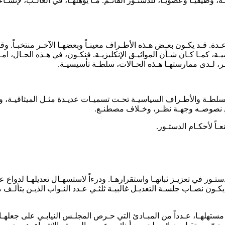
وظيفيـاً وعضويـاً، للدستـور القائـم. مـا يؤهلهـا، في الغالـب، لإنشـاء 
ـدة. قـد يكـون بعـض هـذه الأطـراف معينـاً وبعضهـا الآخـر منتخبـاً. و
سلطـة والأطـراف السياسيـة تحـت تسميـات عديـدة مثـل الميثاقيـة، وتش
ـل نصوصـه وجهـة نظـر، وخـلاف مصطنـع.
ـاً لأحكـام الدستـور.
ون نصـاب جلسـة التعديـل غالبيـة ثلثـي عـدد النـواب الذيـن يتألـف منه
ستهلهـا، عـدداً من المبـادئ التي حـرص المجلـس النيابـي على جعلهـا