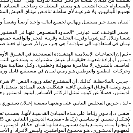
تضمنتـه من مبـادئ بمثابـة الركائـز الثابتـة للدولـة. وهي: "لبنـان سيـد
والمسـاواة حيـث الشعـب هـو مصـدر السلطـات وصاحـب السيـادة، النظـ
لجميـع اللبنانييـن. ولا شرعيـة لأي سلطـة تناقـض ميثـاق العيـش المش
"لبنـان سيـد حـر مستقـل ونهائـي لجميـع ابنائـه واحـد أرضـاً وشعبـا
- يجـدر التوقـف عنـد عبارتـي "الحـدود المنصـوص عنهـا في الدستـور والم
شبعـا وتـلال كفرشوبـا وقريـة النخيلـة وقريـة الغجـر والواقعـة جميعهـا
لبنـان في استعادتهـا الى سيادتـه؟ هي جـزء من الأراضـي الواقعـة ضمـن
- ثـم إن الجماعـات الإسلاميـة المتشـددة المستجـدة في الشـرق الأوسـط 
دستـور أو إرادة شعبيـة حقيقيـة أو عيـش مشتـرك. ما يستدعـي التنبـه و
العاصـف بالشـرق، إلا مغامـرة مجهولـة وخطيـرة، وكـل مطالبـة بمؤت
وحركـات التطبيـع والتوطيـن هـو رمـي لبنـان في مستنقـع قاتـل ورمـ
- جديـر، بالملاحظـة، كذلـك، أن المشتـرع تعمّد وروده النـص: "لا شر
بنـود وثيقـة الوفـاق الوطنـي كافـة. فشكلـت هـذه المبـادئ، بفضـل 
الدستـور، فضـلاً عن كونهـا تمثـل الركائـز الأسـاس لبنـود الدستـور وخ
- لـذا، حـرص المجلـس النيابـي على وضعهـا بصيغـة إعـلان دستـوري، كمق
أضفـى د. إدمـون ربّـاط على هـذه المبـادئ القدسيـة لأنهـا، بحسـب تعبيـ
لا يتجـزأ منـه، وتتمتـع بقـوة دستـوريـة شأنهـا شـأن أحكـام الدست
المفهـوم الدستـوري، هـو مجمـوع المواطنيـن، وليـس الأفـراد أو الاحـ