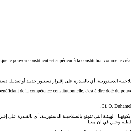
néficiant de la compétence constitutionnelle, c'est à dire doté du pouvo
بكونهـا "الهيئـة التي تتمتع بالصلاحيـة الدستوريـة، أي بالقـدرة على إ
طـة وحـق في آن معـاً.