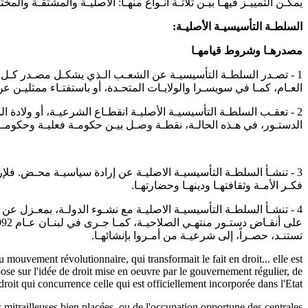
يمكـن التمييـز فيهـا بيـن ثلاثـة انـواع منهـا: الاصليـة والمشتقـة والمخ
السلطـة التأسيسيـة الأصليـة
:
مصدرهـا وشروط قيامهـا
1 - تصـدر السلطـة التأسيسيـة عن الشعـب الـذي يشكـل مصـدر كـل السل
العـام، كمـا في سويسـرا والولايـات المتحـدة، أو باستفتـاء ممثليـن عن
2 - تعقـب السلطـة التأسيسيـة الأصليـة انقطـاع الشرعيـة، أو ولادة ا
الدستـور، في هـذه الحالـة، نقطـة وصـل بيـن حكومـة فعليـة وحكومـة دس
3 - تنشـأ السلطـة التأسيسيـة الاصليـة عن إرادة سياسيـة محـض. فلإر
فكـر الأمـة وثقافتهـا ودينهـا وحضارتهـا.
4 - تنشـأ السلطـة التأسيسيـة الاصليـة مع نشـوء الدولـة، بمعـزل عن 
تستنـد، حصـراً، إلى شرعيـة من أمـروا بإنشائهـا.
mouvement révolutionnaire, qui transformait le fait en droit... elle est
e sur l'idée de droit mise en oeuvre par le gouvernement régulier, de
it qui concurrence celle qui est officiellement incorporée dans l'Etat »
 mitrailleuses bien placées, ou de l'occupation opportune des centrales