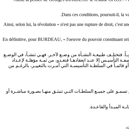
Dans ces conditions, poursuit-il, la va
Ainsi, selon lui, la révolution « n'est pas une rupture de droit, c'est 
En définitive, pour BURDEAU, « l'oeuvre du pouvoir constituant origina
ربـاً. فتختلـف طبيعـة النشـأة من وضـع لآخـر. فهـي تنشـأ، في الوضـع
فـة التأسيـس إلا عنـد انعقادهـا فتغـدو، من ثمـة مؤهلـة لإعـداد
و قائمـاً في السلطـة التأسيسـة التي أمـرت بالتغييـر، بالرغـم من
تسمـو على جميـع السلطـات التـي تنبثـق منهـا بصـورة مباشـرة أو