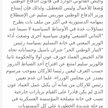
والنص القانوني الوارد في قانون الدفاع الوطني
وُضعا للأعمال وليس للتعطيل. ولذلك فإن إمتناع
وزير الدفاع الوطني موريس سليم عن الإضطلاع
بمهامه الدستورية في أكثر من ملف بات يطرح
تساؤلات عدة في الأوساط السياسية لا سيما عند
"الثنائي الشيعي"وقوى سياسية أخرى وضعت أداء
الوزير المعني في خانة التسليم بسياسة رئيس
"التيار الوطني الحر" جبران باسيل وحساباته تجاه
قائد الجيش العماد جوزف عون أولا والحكومة ثانيا.
فالوزير سليم امتنع عن اقتراح أحد الضباط الدروز
حسب العرف ليعين رئيسا للأركان بموجب مرسوم
يصدر عن مجلس الوزراء، علما ان عدم تعيين
رئيس للاركان من شأنه أن يكبل عمل العماد عون
الذي لم يكن قادرا على القيام بزيارات خارجية
تصب في خانة مصلحة المؤسسة العسكرية في
مرحلة شديدة الخطورة على كل المستويات