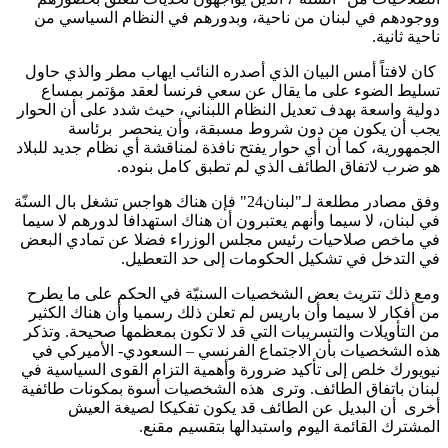
ووجودهم في لبنان من ناحية، وبدورهم في النظام السياسي من
ناحية ثانية.
كان لافتاً أمس البيان الذي أصدره النائب ايهاب مطر والذي حاول
تسليط الضوء على ما يقال عن سعي فرنسا لعقد مؤتمر بمساع
دولية واسعة بهدف تعديل النظام اللبناني، حيث شدد على أن الحوار
يجب أن يكون من دون شروط مسبقة، وأن ينحصر برئاسة
الجمهورية، كما أن أي حوار يفتح نافذة لمناقشة أي نظام جديد للبلاد
هو ضرب لاتفاق الطائف الذي لم تطبق كامل بنوده.
وفق مصادر مطلعة لـ"لبنان24" فإن هناك هواجس تشغل بال السنّة
في لبنان، لا سيما وأنهم يعتبرون أن هناك استهدافا لدورهم لا سيما
في ماخص صلاحيات رئيس مجلس الوزراء فضلا عن تمادي البعض
في التدخل في تشكيل الحكومات إلى حد التعطيل.
ومع ذلك تتريث بعض الشخصيات السنيّة في الحكم على ما يطرح
من أفكار لا سيما وأن باريس لم تعلن ذلك رسميا وأن هناك الكثير
من التأويلات والتسريبات التي قد لا تكون بمعظمها صحيحة. وتذكر
هذه الشخصيات بأن الاجتماع الفرنسي – السعودي- الأميركي في
نيويورك خلص إلى تأكيد ضرورة وأهمية التزام القوى السياسية في
لبنان باتفاق الطائف. وترى هذه الشخصيات أسوة بمكونات طائفية
أخرى أن البديل عن الطائف قد يكون تفكيكا لصيغة العيش
المشترك القائمة اليوم واستبدالها بتقسيم مقنع.