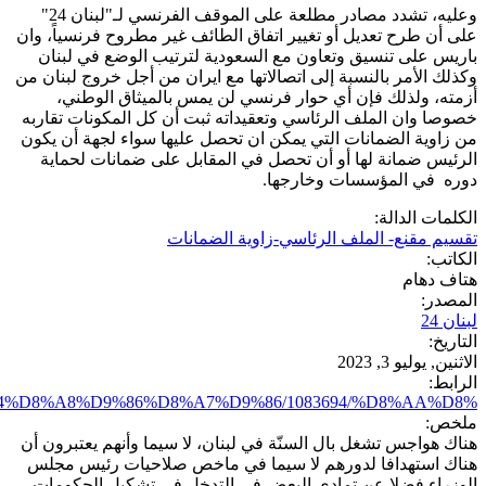
وعليه، تشدد مصادر مطلعة على الموقف الفرنسي لـ"لبنان 24"
على أن طرح تعديل أو تغيير اتفاق الطائف غير مطروح فرنسياً، وان
باريس على تنسيق وتعاون مع السعودية لترتيب الوضع في لبنان
وكذلك الأمر بالنسبة إلى اتصالاتها مع ايران من أجل خروج لبنان من
أزمته، ولذلك فإن أي حوار فرنسي لن يمس بالميثاق الوطني،
خصوصا وان الملف الرئاسي وتعقيداته ثبت أن كل المكونات تقاربه
من زاوية الضمانات التي يمكن ان تحصل عليها سواء لجهة أن يكون
الرئيس ضمانة لها أو أن تحصل في المقابل على ضمانات لحماية
دوره في المؤسسات وخارجها.
الكلمات الدالة:
تقسيم مقنع- الملف الرئاسي-زاوية الضمانات
الكاتب:
هتاف دهام
المصدر:
لبنان 24
التاريخ:
الاثنين, يوليو 3, 2023
الرابط:
D9%84%D8%A8%D9%86%D8%A7%D9%86/1083694/%D8%AA%D8%...
ملخص:
هناك هواجس تشغل بال السنّة في لبنان، لا سيما وأنهم يعتبرون أن
هناك استهدافا لدورهم لا سيما في ماخص صلاحيات رئيس مجلس
الوزراء فضلا عن تمادي البعض في التدخل في تشكيل الحكومات