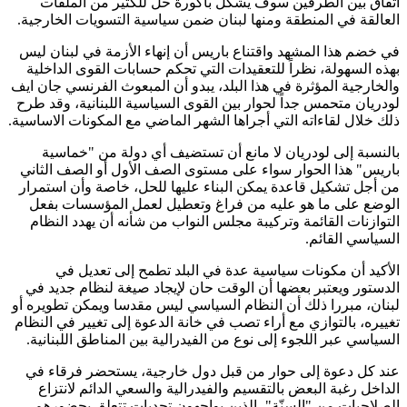
اتفاق بين الطرفين سوف يشكل باكورة حل للكثير من الملفات
العالقة في المنطقة ومنها لبنان ضمن سياسية التسويات الخارجية.
في خضم هذا المشهد واقتناع باريس أن إنهاء الأزمة في لبنان ليس
بهذه السهولة، نظراً للتعقيدات التي تحكم حسابات القوى الداخلية
والخارجية المؤثرة في هذا البلد، يبدو أن المبعوث الفرنسي جان ايف
لودريان متحمس جداً لحوار بين القوى السياسية اللبنانية، وقد طرح
ذلك خلال لقاءاته التي أجراها الشهر الماضي مع المكونات الاساسية.
بالنسبة إلى لودريان لا مانع أن تستضيف أي دولة من "خماسية
باريس" هذا الحوار سواء على مستوى الصف الأول أو الصف الثاني
من أجل تشكيل قاعدة يمكن البناء عليها للحل، خاصة وأن استمرار
الوضع على ما هو عليه من فراغ وتعطيل لعمل المؤسسات بفعل
التوازنات القائمة وتركيبة مجلس النواب من شأنه أن يهدد النظام
السياسي القائم.
الأكيد أن مكونات سياسية عدة في البلد تطمح إلى تعديل في
الدستور ويعتبر بعضها أن الوقت حان لإيجاد صيغة لنظام جديد في
لبنان، مبررا ذلك أن النظام السياسي ليس مقدسا ويمكن تطويره أو
تغييره، بالتوازي مع أراء تصب في خانة الدعوة إلى تغيير في النظام
السياسي عبر اللجوء إلى نوع من الفيدرالية بين المناطق اللبنانية.
عند كل دعوة إلى حوار من قبل دول خارجية، يستحضر فرقاء في
الداخل رغبة البعض بالتقسيم والفيدرالية والسعي الدائم لانتزاع
الصلاحيات من "السنّة"، الذين يواجهون تحديات تتعلق بحضورهم