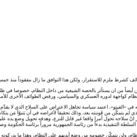
ائف كشرط ملزم للاستقرار، ولكن هذا التوافق ما زال مفقوداً منذ خمسة
 أيضاً من ان يستأثر بالحصة الشيعية من داخل النظام، خصوصا في ظل 
لنظام كواجهة لدوره العسكري والسياسي، ورفض الطوائف الأخرى للأمر 
 «الفيتو»، اعتمد سياسة تجاهل الاعتراض على السلاح الذي لا يقدِّم ول
 لم يتمكّن من قَوننته بعد، وذلك تحقيقاً لأغراضه في أن يَتبوّأ مَن يت
 سلاحه تحول أمرا واقعا غير قابل للنزع، وهدفه تحويل وضع يده على دو
السلطة التنفيذية بدءاً من رئاسة الجمهورية مروراً برئاسة الحكومة وصو
م، ولن يتمكّن خصومه من وضع أيديهم على النظام، وهذا ما يدركونه بف