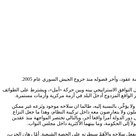
 عقود، وآخر فصوله منذ خروج الجيش السوري عام 2005.
التوافق الاستراتيجي بينه وبين حركة «أمل»، ويشترط على الطوائف
الواقع المزدوج أدخلَ البلد في أزمة مركزية وأزمات مستمرة.
ا يؤخِّر، بالنسبة إليه، طالما ان سلاحه موجود ونَزعه غير ممكن
كاملون ولا يتعارضون معه داخل تركيبة النظام، وهذا ما جعل النزاع
ر الدولة أمرا واقعا آخر، وبالتالي تختصر المواجهة منذ عقدين
لاً إلى الحكومة، وما بينهما الأكثرية داخل مجلس النواب.
ِعل سلاحه والأهَمّ سيطرته على الحصة الشيعية. أمّا رهان الحزب،