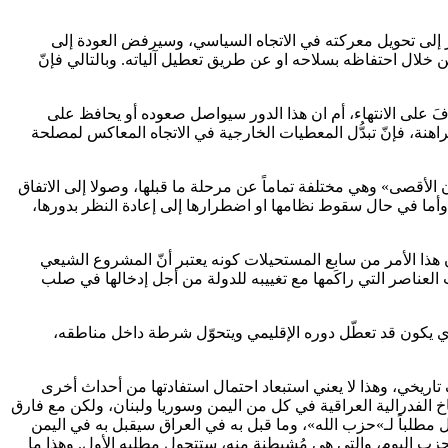
ة وجوده ويضطر إلى تحويل معركته في الاتجاه السياسي، وسيرفض العودة إلى
ن خلال احتفاظه بسلاحه او عن طريق تعطيل آلياته. وبالتالي فإنّ
رفَ على الانتهاء، أم ان هذا الدور سيواصل صعوده أو يحافظ على
اهنة، فإنّ تبدُّل المعطيات الخارجية في الاتجاه المعاكس لمصلحة
ن الأقصى» وهي مختلفة تماماً عن مرحلة ما قبلها، وصولا إلى الاتفاق
وأما في حال سقوط نظامها او اضطرارها إلى إعادة النظر بدورها،
 هذا الأمر من سابع المستحيلات كونه يعتبر أنّ المشروع الشيعي
يت العناصر التي راكَمها مع تغييبه للدولة من أجل إدخالها في صلب
ذي يكون قد تعطّل دوره الإقليمي ويتحوّل شرطة داخل مناطقه،
اريخي، وهذا لا يعني استبعاد احتمال استفادتها من أحداث أخرى
خ الفدرالية العراقية في كل من اليمن وسوريا ولبنان، ولكن مع فارق
وّل مطلباً لـ»حزب الله»، وما قبل به في العراق سيقبل به في اليمن
الحزب اليوم، والتي هي مُشيطنة منه، ستتحول مطلبه الأول. وهذا ما