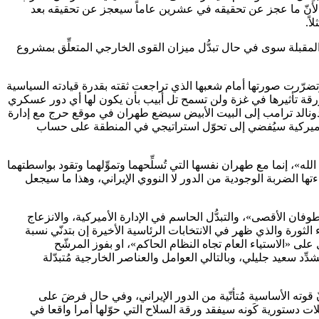
، لأنّ ما عجز عن تحقيقه في عشرين عاماً سيعجز عن تحقيقه بعد
ً.
 المقبلة سوى في حال تبدُّل ميزان القوى الخارجي المتعلِّق بمشروع
رّرت صورتها أمام شعبها الذي تراجعت ثقته بقدرة قيادته السياسية
قة تأثيرها في غزة ولن تسمح تل أبيب بأن يكون لها أي دور عسكري
الإيراني المباشر، والانتقال المحسوم لدونالد ترامب إلى البيت الأبيض سيضع طهران في موقع حرج مع إدارة
الأميركية سيُفضي إلى تحوّل استراتيجي في المنطقة على حساب
ه»، إنما مع طهران نفسها التي تُسلِّحهما وتموِّلهما وتقود بواسطتهما
ا الضربة الوجودية من الدور لا النووي الإيراني، وهذا ما سيجعل
ن الأقصى»، والتبدُّل الحاسم في الإدارة الأميركية، والانزعاج
 الثورة والذي ظهر في الانتخابات الرئاسية الأخيرة إن بتدنّي نسبة
مهورية الإسلامية، وانها دليل على «الاستياء العام تجاه النظام الحاكم»، او بفوز المرشّح
سعيد جليلي، وبالتالي العوامل والعناصر الخارجية مُتبدّلة
قوته الأساسية مُتأتّية من الدور الإيراني، وفي حال فرضَ على
ات دستورية كَونه سيفقد ورقة السلاح التي حوّلها أمرا واقعا في