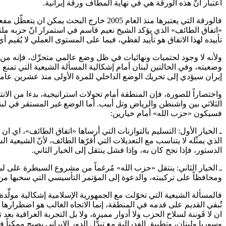
اعتبار انّ هذه الورقة هي في نهاية المطاف ورقة إيرانية.
فالورقة التي يعتبرها منذ العام 2005 خ
«اتفاق الطائف» الذي يؤكد الشيخ نعيم قاسم في استمرار انّ حزبه ملتزم
تأييده لهذا الاتفاق هو تأييد لفظي، فيما على المستوى العملي لا يُقيم أ
ولأنه لا وجود لحتميات ونهائيات في ظل وضع عالمي متحرِّك، فإنه من ال
وضعيته، وفي الحالتين لبنان أمام إشكالية المسألة الشيعية التي تمنع 
إيران سيؤدي إلى تحريك الوضع الداخلي للمرة الأولى منذ عشرين عاما
واختصاراً للصورة، فإن المنطقة أمام تحولات استراتيجية، بدءا من الانت
الثلاثي بين واشنطن والرياض وتل أبيب. أما الوضع غير المستقر في ل
فسيكون «حزب الله» أمام خيارين:
ـ الخيار الأول: التسليم بالتوازنات التي أرساها «اتفاق الطائف»، اي
الذي يمثّله لا يتناسب مع التعديلات التي أقرّها الطائف، لأنّ الشيعية 
الدستور، فإذا نجح كان به، وإذا فشل ينتقل إلى الخيار الثاني.
ـ الخيار الثاني: ينتقل «حزب الله» مُرغماً من مشروع السيطرة على 
ومحافظاً على تركيبته، والدعوة إلى المؤتمر التأسيسي التي سحبها من ا
فالمسألة الشيعية التي تحوّلت مع الجمهورية الإسلامية إشكالية مولّ
تُبقي القديم على قدمه في المنطقة، إنما الاتجاه الغالب هو اضطرارها
ان لا قَوننة لسلاح الحزب ولا أدوار مميزة، ولا بل التجربة العراقية بع
وسوريا ولبنان، وتطبيق الفدرالية مع تبدُّل الدور الإيراني يصبح ممكن