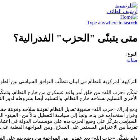
أرشيف الطائف
Type anywhere to
search
متى يتبنّى "الحزب" الفدرالية؟
النوع:
مقالة
التركيبة المركزية للنظام في لبنان تتطلّب التوافق السياسي بين الطو
تمكّن «حزب الله» من خلق أمر واقع عسكري من خارج النظام، وتمكّن
الأخرى التسليم بسلاحه خارج النظام، والتسليم أيضا بشروطه لدور ا
ومع إدراك «حزب الله» صعوبة تعديل النظام لقوننة سلاحه وقوننة حقه في
وقرار استخدامه في يده، ولجأ إلى سياسة التعطيل بدلاً من «الفيتو» الذي
السياسي يتركّز على وضع الحزب يده على مؤسسات الدولة في اعتبار انّ
تقريباً بين الاعتراض المستمر على السلاح، وبين المواجهة الفعلية على 
ولم يتمكّن «حزب الله» بعد عقدين من المواجهة من وضع يده على النظا