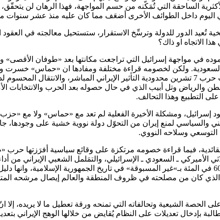
كثرية الساحقة التي تُمَكّنه من حسم المواجهة، فهذا الرهان لن يتحقّق
اليوم داخل الطوائف الأخرى أضعَف مما كان عليه منذ عشر سنوات مثلا
خية تُعيد الدور للدولة وترسِّخ الاستقرار، ستستحيل معالجته في العقود
ذا الاتجاه او ذاك؟
ده في مواجهة إسرائيل التي تراجعت مكانتها بعد «طوفان الأقصى» وتض
ع السعودية. ولكن لخصومه قراءة مختلفة ومفادها ان «حماس» خسرت ور
أو سياسي في المستقبل، و»حزب الله» سيفقد ورقة الحدود، وأظهَرت حرب 7 تشرين محدودية التأثير 
اشنطن والرياض وتل أبيب الذي في حال حصوله بعد الحرب والانتخابات 
 التطبيع وهذا التحالف.
ود إسرائيل، ومشكلة الأخيرة الفعلية لم تعد مع «حماس» ولا مع «حزب الل
ي والسياسي لمنع إيران من التحوّل دولة نووية خشية على وجودها، جاءته
ره التوسعي وسلاحه النووي.
دية، فيما قراءة خصومه مرتكزة على وقائع سياسية أفرَزتها حرب «طوفا
ي الأميركي ـ السعودي ـ الإسرائيلي، والتمَلمل الشعبي الإيراني من أداء
الاقتراع التي حملت الرئيس الأسبق محمد خاتمي إلى وصف مقاطعة 60 في المئة بـ»غير المسبوقة» في تاريخ الج
الذي كان من مصلحته في ظروف المنطقة والعالم إيصال مرشحه المتشدِّد 
لحصة الشيعية وتحالفاته التي تمنحه ورقة تعطيل ما لا يريده، إلا انّ 
ة بإدخال تعديلات على النظام يُقايض من خلالها الوهج الإيراني بتعديل