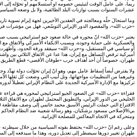
ربما، على عامل الوقت لتيئيس خصومه او استسلامهم او تحوّله إلى الأ
عشرات السنوات بسبب توازنات البلد الطائفية، ولا بل وضعه السياسي 
وما استحالَ حلّه ومعالجته في العقدين الأخيرين لجهة إبرام تسوية تاري
«حزب الله»، والمقصود الدور الإيراني التوسّعي، فهل من مؤشرات في ه
يعتبر «حزب الله» انّ محوره في حالة صعود جيو استراتيجي بسبب صمو
والعسكرية على حماية وجوده، وبسبب الانكفاء الأميركي والاتفاق م
أميركية ترفض التساهل مع إيران، هذا عدا عن الاتفاق الثلاثي بين و
طهران، خصوصاً أن أحد أهداف حرب «طوفان الأقصى» قطع الطريق على
ولا يفترض أيضاً إسقاط عامل مهم، وهو انّ إيران تحوّلت دولة تهدِّد وج
وغيرهما من التنظيمات مواجهاتها، وتل أبيب التي وضعت كل ثقلها الأمن
تركيزها مع الإدارة الأميركية الجديدة على النظام الإيراني تعطيلاً لدو
فقراءة «حزب الله» عن الصعود الجيو استراتيجي لمحوره هي قراءة عقائ
الخليجي من الدور الإيراني، والتطويق المحتمل لطهران مع الاتفاق الثلاث
بي6الإصلاحي مسعود بزشكيان، وهو رسالة شعبية ضد النظام الحاكم 
ومتحركة في الاتجاه المعاكس للمصلحة الإيرانية.
وعلى رغم انّ «حزب الله» يحتفظ بقوته السياسية من خلال سيطرته على ا
طهران تغيير دورها سيضطر إلى تعديل دوره، وهذا ما سيدفعه إلى المطالب