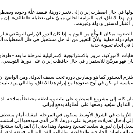
ارج البحث يمكن ان يتعطّل مفعولها في حال اضطرت إيران إلى تغيير دورها، فيفقد علّ
 بهذا الاتفاق، فيما التزامه الحالي مَبنيّ على تعطيله «الطائف»، إن م
ي اعتبار لدستور ودولة وغيرهما.
صعوبة بمكان التوقُّع من اليوم ما إذا كان الدور الإيراني التوسّعي شا
قيام دولة فعلية. ولأنّ التغيير من الداخل مستحيل في ظل المعطيات الر
 في اتجاه تسوية جدية.
خابات الأميركية، مرورا بالاستراتيجية الإسرائيلية لمرحلة ما بعد «طوفا
بنان فهو مرشّح للاستمرار في حال حافظت إيران على دورها التوسعي، 
 ان يلتزم الدستور كما هو ويمارس دوره تحت سقف الدولة. ومن الواضح ان
السياسية لم تكن في أوج صعودها مع إبرام هذا الاتفاق، وبالتالي يريد تثب
لبنان كله، إلى مشروع السيطرة على بيئته ومناطقه محتفظاً بسلاحه ال
لتداول سيُعيد وضعها على الطاولة بدفعٍ إيراني.
ِدة للأزمات في الشرق الأوسط ستكون في المرحلة المقبلة أمام منعطف ت
 إلى إدخال تعديلات جوهرية على دورها، الأمر الذي سيدفعها إلى استنسا
د تبديل إيران لدورها ستُعيد تصحيح وضعها، وهذا يعني انّ الفدرالية ستتح
اً في السياسات الخارجية والدفاعية. وبالتالي، الفدرالية المرفوضة لدى 