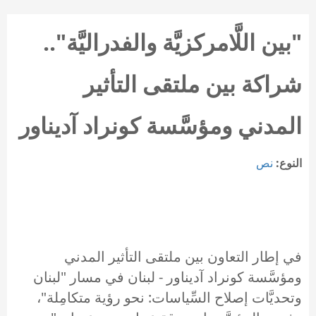
"بين اللَّامركزيَّة والفدراليَّة"..
شراكة بين ملتقى التأثير
المدني ومؤسَّسة كونراد آديناور
النوع:
نص
في إطار التعاون بين ملتقى التأثير المدني
ومؤسَّسة كونراد آديناور - لبنان في مسار "لبنان
وتحديَّات إصلاح السِّياسات: نحو رؤية متكامِلة"،