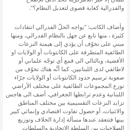
والفدرالية كغاية قصوى لتعديل النظام؟".
وأضاف الكاتب: "يواجه الحلّ الفدرالي انتقادات
كثيرة ، منها نابع عن جهل بالنظام الفدرالي، ومنها
مبني على تخوّف أن يؤدي إلى هيمنة النزعات
الطائفية المتطرفة على الكانتونات أو الولايات او
الأقضية، وبالتالي الى قمع أي توجّه علماني أو
لاطائفي لدى اللبنانيين. كما أنَّه هناك تخوّف من
صعوبة ترسيم حدود الكانتونات أو الولايات جرّاء
توزع المجموعات الطائفية على مختلف الأراضي
اللبنانية وعدم ترابطها الجغرافي، أضف الى هاجس
تزايد النزعات التقسيمية بين مختلف المناطق
والاثنيات، أو حصول تفاوت اقتصادي وإنمائي كبير
بينها فتتعقد عندها مسألة إدارة الخلاف وتوزيع
الصلاحيات بين السلطة الاتحادية والسلطات