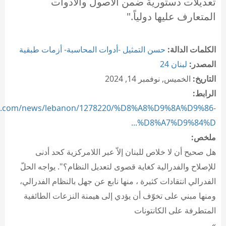
تعديلات دستورية ضمن الأصول والأدوات
المتعارف عليها دولياً."
الكلمات الدالة:
حسن التمثيل -أدوات المحاسبة- أزمات طبقية
المصدر:
لبنان 24
التاريخ:
الخميس, نوفمبر 14, 2024
الرابط:
24.com/news/lebanon/1278220/%D8%A8%D9%8A%D9%86-
%D8%A7%D9%84%D...
ملخص:
هل صحيح أن لا خلاص للبنان إلاّ عبر اللامركزية كحد أدنى
للإصلاح والفدرالية كغاية قصوى لتعديل النظام؟". يواجه الحلّ
الفدرالي انتقادات كثيرة ، منها نابع عن جهل بالنظام الفدرالي،
ومنها مبني على تخوّف أن يؤدي إلى هيمنة النزعات الطائفية
المتطرفة على الكانتونات
»