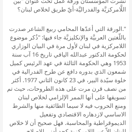
نشرت المؤسَّستان ورقة عمل تحت عنوان "بين
اللَّامركزيَّة والفدراليَّة-أيّ طريق لخلاص لبنان؟
".الورقة التي أعدّها المحامي ربيع الشاعر صدرت
باللّغتين العربيَّة والإنكليزيَّة جاء فيها: "ذُكر موضوع
اللامركزية في لبنان لأول مرة في البيان الوزاري
لحكومة الدكتور عبدالله اليافي تاريخ 16 آب سنة
1953 وهي الحكومة الثالثة في عهد الرئيس كميل
شمعون الذي بدوره دافع عن طرح الفدرالية في
خلوة سيّدة البير، في 23 كانون الثاني 1977. أكثر
من نصف قرن مرت على هذه الطروحات، حيث تم
تسويقها على أنها الممر الإلزامي لخلاص لبنان
ومنع الحروب فيه لا سيما الطائفية منها والشرط
الاساسي لازدهاره الاقتصادي وتفعيل
الديموقراطية والمحاسبة. فهل صحيح أن لا خلاص
للبنان إلاّ عبر اللامركزية كحد أدنى للإصلاح