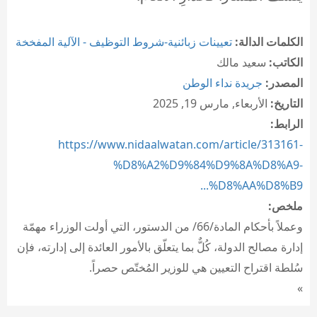
الكلمات الدالة:
تعيينات زبائنية-شروط التوظيف - الآلية المفخخة
الكاتب:
سعيد مالك
المصدر:
جريدة نداء الوطن
التاريخ:
الأربعاء, مارس 19, 2025
الرابط:
https://www.nidaalwatan.com/article/313161-
%D8%A2%D9%84%D9%8A%D8%A9-
%D8%AA%D8%B9...
ملخص:
وعملاً بأحكام المادة/66/ من الدستور، التي أولت الوزراء مهمّة
إدارة مصالح الدولة، كُلٌّ بما يتعلّق بالأمور العائدة إلى إدارته، فإن
سُلطة اقتراح التعيين هي للوزير المُختّص حصراً.
»