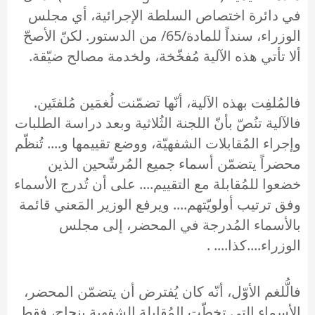
في دائرة اختصاص السلطة الإجرائية، أي مجلس
الوزراء، سنداً للمادة/65/ من الدستور. لكنّ الأصحّ
ألا تأتي هذه الآلية مُفخّخة، ولخدمة مصالح ضيّقة.
فالمُلفِت بهذه الآلية، أنّها تضمّنت لُغمَين مُلفتَين.
فالآلية تنُصّ بأنّ اللجنة الثُلاثية وبعد دراسة الطلبات
وإجراء المُقابلات الشفهيّة، ووضع تقييمها و.... تُنظّم
محضراً يتضمّن أسماء جميع المُرشّحين الذين
خضعوا للمُقابلة مع التقييم.... على أن تُدرج الأسماء
وفق ترتيب أولويّتهم.... ويرفع الوزير المَعني قائمة
بالأسماء المُدرجة في المحضر، إلى مجلس
الوزراء....كذا.... .
فالُّلغم الأوّل، أنّه كان يُفترض أن يتضمّن المحضر،
الأسماء التي تخطّت المُقابلة الشفهية بنجاح، فقط