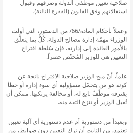
صلاحية تعيين موظّفي الدولة وصرفهم وقبول
استقالاتهم وفق القانون (الفقرة الثالثة).
وعملاً بأحكام المادة/66/ من الدستور، التي أولت
الوزراء مهمّة إدارة مصالح الدولة، كُلٌّ بما يتعلّق
بالأمور العائدة إلى إدارته، فإن سُلطة اقتراح
التعيين هي للوزير المُختّص حصراً.
علماً، أنّ منح الوزير صلاحية الاقتراح ناتجة عن
كونه هو مَن يتحمّل مسؤولية أي سوء إدارة أو خطأ
يقترفه موظّفٌ تابع له، أو مخالفة يرتكبها. ممكن أن
تُقيل الوزير أو تنزع الثقة منه.
وبعيداً من دستورية أم عدم دستورية أي آلية تعيين
تعتمد، من الثابت أن ترك التعيين دون ضوابط، من