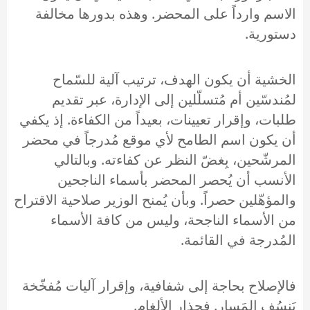
الاسم وارداً على المحضر. وهذه بدورها مخالفة
دستورية.
الخشية أن يكون الهدف، ترتيب آلية للسّماح
لمُندسّين أم مُتسلّلين إلى الإدارة، عبر تقديم
طلبات، وإقرار تعيينات، بعيداً من الكفاءة. إذ يكفي
أن يكون اسم الطامح لأي موقع مُدرجاً في محضر
المرشّحين، بِغضّ النظر عن كفاءته. وبالتالي
الأنسب أن يُحصر المحضر بأسماء الناجحين
والمؤهّلين حصراً. وبأن يُمنح الوزير صلاحية الاقتراح
من الأسماء الناجحة، وليس من كافة الأسماء
المُدرجة في القائمة.
فالإصلاح بحاجة إلى شفافية، وإقرار آليات مُفخّخة
يَنسُف المَسار. فحذارِ الألغام.