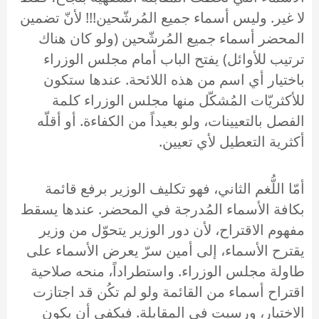
لا غير. وليس أسماء جميع المُرشّحين!!! لأنّ تضمين
المحضر أسماء جميع المُرشّحين (ولو كان هناك
ترتيب للأوائل) يفتح الباب أمام مجلس الوزراء
باختيار أي اسم من هذه اللائحة. عندها ستكون
للأكثريّات المُشكّل منها مجلس الوزراء كلمة
الفصل بالتعيينات، ولو بعيداً من الكفاءة. أو أقلّه
أكثرية التعطيل لأي تعيين.
أمّا اللُّغم الثاني، فهو تكليف الوزير برفع قائمة
بكافة الأسماء المُدرجة في المحضر. عندها يسقط
مفهوم الاقتراح، لأن دور الوزير يتحوّل من وزير
يقترح الأسماء، إلى أمين سرّ يعرض الأسماء على
طاولة مجلس الوزراء. واستطراداً، منحه صلاحية
اقتراح أسماء من القائمة ولو لم تكُن قد اجتازت
الاختبار، ورسبت في المقابلة. فيكفي أن يكون